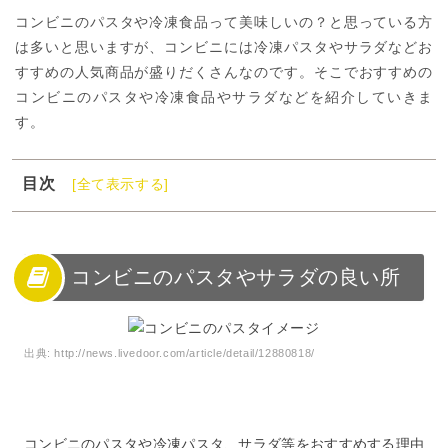
コンビニのパスタや冷凍食品って美味しいの？と思っている方
は多いと思いますが、コンビニには冷凍パスタやサラダなどお
すすめの人気商品が盛りだくさんなのです。そこでおすすめの
コンビニのパスタや冷凍食品やサラダなどを紹介していきま
す。
目次
[全て表示する]
1
コンビニのパスタやサラダの良い所
2
コンビニパスタを食べる前に
3
セブンイレブンコンビニパスタランキング第3位「バジル
コンビニのパスタやサラダの良い所
香る！ジェノバ風パスタ」
4
セブンイレブンコンビニパスタランキング第2位「つぶつ
ぶ明太子のクリームパスタ」
出典:
http://news.livedoor.com/article/detail/12880818/
5
セブンイレブンコンビニパスタランキング第1位「とろー
りチーズソースとトマトのパスタ」
6
ファミリーマートコンビニパスタランキング第3位「3種
コンビニのパスタや冷凍パスタ、サラダ等をおすすめする理由