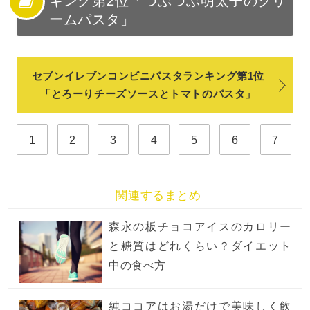
キング第2位「つぶつぶ明太子のクリ
ームパスタ」
セブンイレブンコンビニパスタランキング第1位
「とろーりチーズソースとトマトのパスタ」
1
2
3
4
5
6
7
関連するまとめ
森永の板チョコアイスのカロリー
と糖質はどれくらい？ダイエット
中の食べ方
純ココアはお湯だけで美味しく飲