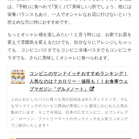
チーズのマルゲリータ風パスタ」
は、｢手軽｣に食べれて｢安く｣て｢美味しい｣所でしょう。他には
7
ファミリーマートコンビニパスタランキング第2位「オマ
栄養バランスもあり、一人でオシャレなお店に行けないという
ール海老ソースのクリームパスタ」
控えめな方に特におすすめです。
8
ファミリーマートコンビニパスタランキング第1位「完熟
もっとオシャレ感を楽しみたい！と言う時には、お家でお皿を
トマトとマスカルポーネのパスタ」
変えて雰囲気を変えるだけでも、自分なりにアレンジしちゃっ
9
ローソンコンビニパスタランキング第3位「生パスタカル
ても、コンビニパスタでもコンビニ冷凍パスタでもコンビニサ
ボナーラ」
ラダでも、さらに美味しくオシャレに食べられます。
10
ローソンコンビニパスタランキング第2位「生パスタアス
パラとベーコンのペペロナータ」
コンビニのサンドイッチおすすめランキング！
11
ローソンコンビニパスタランキング第1位「ローストチキ
人気なのは？カロリー・値段も！ | お食事ウェ
ンのペペロンチーノ」
ブマガジン「グルメノート」
12
おすすめ｢コンビニサラダ｣
ふわふわとしたパンに様々な具が詰め込まれたサンドイッチ。そん
13
おすすめ「コンビニパスタサラダ」
なサンドイッチのコンビニ商品が美味しいと最近じわじわと人気を
集めています。そこで今回は、日本の三大コンビニ、セブンイレブ
14
おすすめ「コンビニのサラダチキン」
ン・ローソン・ファミリーマートのサンドイッチを人気ランキング
15
おすすめ「コンビニ冷凍パスタ」
でご紹介いたします！
16
おすすめコンビニパスタまとめ