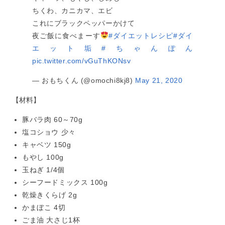
ちくわ、カニカマ、エビ
これにブラックペッパーかけて
夜ご飯に食べまーす
#ダイエットレシピ
#ダイ
エット垢
#ちゃんぽん
pic.twitter.com/vGuThKONsv
— おもちくん (@omochi8kj8)
May 21, 2020
【材料】
豚バラ肉 60～70g
塩コショウ 少々
キャベツ 150g
もやし 100g
玉ねぎ 1/4個
シーフードミックス 100g
乾燥きくらげ 2g
かまぼこ 4切
ごま油 大さじ1杯