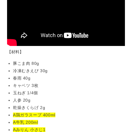
【材料】
豚こま肉 80g
冷凍むきえび 30g
春雨 40g
キャベツ 3枚
玉ねぎ 1/4個
人参 20g
乾燥きくらげ 2g
A鶏ガラスープ 400ml
A牛乳 200ml
Aみりん 小さじ1