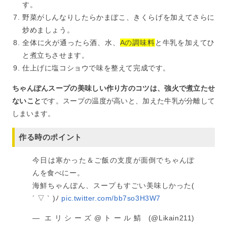
す。
野菜がしんなりしたらかまぼこ、きくらげを加えてさらに
炒めましょう。
全体に火が通ったら酒、水、
Aの調味料
と牛乳を加えてひ
と煮立ちさせます。
仕上げに塩コショウで味を整えて完成です。
ちゃんぽんスープの美味しい作り方のコツは、強火で煮立たせ
ないこと
です。スープの温度が高いと、加えた牛乳が分離して
しまいます。
作る時のポイント
今日は寒かった＆ご飯の支度が面倒でちゃんぽ
んを食べにー。
海鮮ちゃんぽん、スープもすごい美味しかった(
´ ▽ ` )ﾉ
pic.twitter.com/bb7so3H3W7
— エリシーズ@トール鯖 (@Likain211)