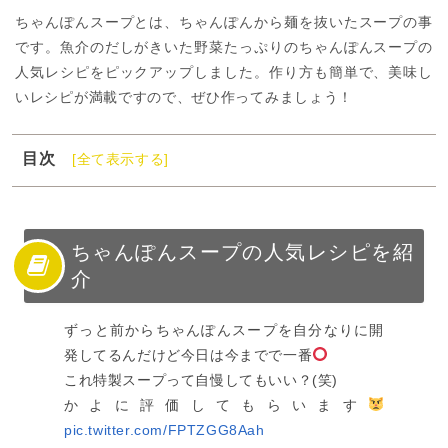
ちゃんぽんスープとは、ちゃんぽんから麺を抜いたスープの事
です。魚介のだしがきいた野菜たっぷりのちゃんぽんスープの
人気レシピをピックアップしました。作り方も簡単で、美味し
いレシピが満載ですので、ぜひ作ってみましょう！
目次
[全て表示する]
1
ちゃんぽんスープの人気レシピを紹介
2
ちゃんぽんスープの基本レシピ
3
ちゃんぽんスープの人気レシピ
ちゃんぽんスープの人気レシピを紹
介
4
ちゃんぽんスープの人気レシピまとめ
ずっと前からちゃんぽんスープを自分なりに開
発してるんだけど今日は今までで一番
これ特製スープって自慢してもいい？(笑)
かよに評価してもらいます
pic.twitter.com/FPTZGG8Aah