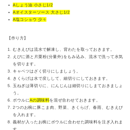
Aしょう油 小さじ1/2
Aオイスターソース 大さじ1/2
A塩コショウ 少々
【作り方】
むきえびは流水で解凍し、背わたを取っておきます。
えびに酒と片栗粉(分量外)をもみ込み、流水で洗って水気
を切ります。
キャベツはざく切りにしましょう。
きくらげは水で戻しして、細切りにしておきます。
玉ねぎは薄切りに、にんじんは細切りにしまておきましょ
う。
ボウルに
Aの調味料
を混ぜ合わせておきます。
2つのお椀に豚こま肉、野菜、きくらげ、春雨、むきえび
を入れます。
義材が入ったお椀にボウルに合わせた調味料を注ぎ入れま
す。