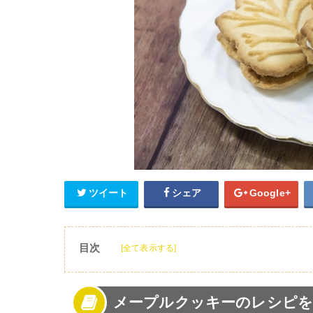
ツイート
シェア
Google+
目次
[全て表示する]
1
メープルクッキーのレシピを紹介!
2
メープルクッキーの基本レシピ
メープルクッキーのレシピを
3
メープルクッキーの人気アレンジレシピ