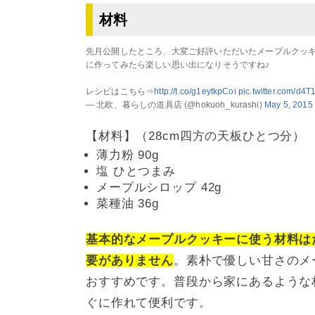
材料
先月公開したところ、大変ご好評いただいたメープルクッ
に作ってみたら楽しい思い出になりそうですね♪
レシピはこちら⇒
http://t.co/g1eytkpCoi
pic.twitter.com/d4
— 北欧、暮らしの道具店 (@hokuoh_kurashi)
May 5, 2015
【材料】（28cm四方の天板ひとつ分）
薄力粉 90g
塩 ひとつまみ
メープルシロップ 42g
菜種油 36g
基本的なメープルクッキーに使う材料は
要がありません
。素朴で優しい甘さのメ
おすすめです。普段から家にあるような
ぐに作れて便利です。