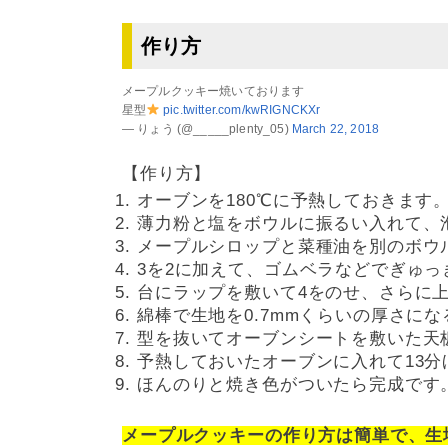
作り方
メープルクッキー焼いております
星型
pic.twitter.com/kwRIGNCKXr
— りょう (@_____plenty_05)
March 22, 2018
【作り方】
オーブンを180℃に予熱しておきます
薄力粉と塩をボウルに振るい入れて、
メープルシロップと菜種油を別のボウ
3を2に加えて、ゴムベラなどでぎゅ
台にラップを敷いて4をのせ、さらに
綿棒で生地を0.7mmくらいの厚さに
型を抜いてオーブンシートを敷いた天
予熱しておいたオーブンに入れて13分
ほんのりと焼き色がついたら完成です
メープルクッキーの作り方は簡単で、生