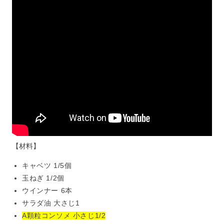
【材料】
キャベツ 1/5個
玉ねぎ 1/2個
ウインナー 6本
サラダ油 大さじ1
A顆粒コンソメ 小さじ1/2