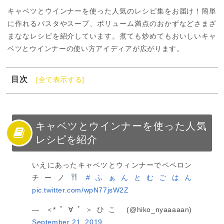
キャベツとウインナーを使った人気のレシピ集をお届け！簡単
に作れるパスタやスープ、ボリューム満点のおかずなどさまざ
まななレシピを紹介しています。煮ても炒めてもおいしいキャ
ベツとウインナーの使い方アイディアが広がります。
目次
[全て表示する]
1
キャベツとウインナーを使った人気レシピを紹介
2
キャベツとウインナーのレシピ【おかず】
3
キャベツとウインナーのレシピ【副菜】
キャベツとウインナーを使った人気
レシピを紹介
4
キャベツのウインナーのレシピ【パスタ】
5
キャベツとウインナーのレシピ【スープ】
いえにあったキャベツとウィンナーでペペロン
6
キャベツとウインナーの人気レシピまとめ
チーノ
#ふぁんとむごはん
pic.twitter.com/wpN77jsW2Z
— ＜*ﾟ∀ﾟ＞ひこ (@hiko_nyaaaaan)
September 21, 2019