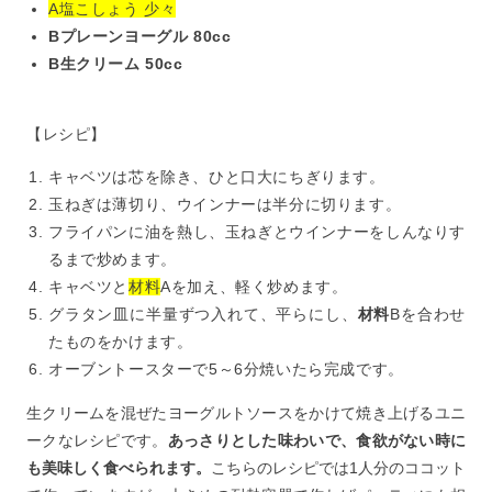
A塩こしょう 少々
Bプレーンヨーグル 80cc
B生クリーム 50cc
【レシピ】
キャベツは芯を除き、ひと口大にちぎります。
玉ねぎは薄切り、ウインナーは半分に切ります。
フライパンに油を熱し、玉ねぎとウインナーをしんなりす
るまで炒めます。
キャベツと
材料
Aを加え、軽く炒めます。
グラタン皿に半量ずつ入れて、平らにし、
材料
Bを合わせ
たものをかけます。
オーブントースターで5～6分焼いたら完成です。
生クリームを混ぜたヨーグルトソースをかけて焼き上げるユニ
ークなレシピです。
あっさりとした味わいで、食欲がない時に
も美味しく食べられます。
こちらのレシピでは1人分のココット