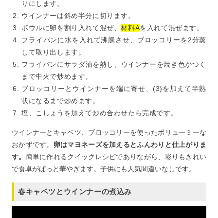
りにします。
ウインナーは斜め半分に切ります。
ボウルに卵を割り入れて混ぜ、
材料A
を入れて混ぜます。
フライパンに水を入れて沸騰させ、ブロッコリーを2分蒸
して取り出します。
フライパンにサラダ油を熱し、ウインナーを焼き色がつく
まで中火で炒めます。
ブロッコリーとウインナーを端に寄せ、(3)を加えて半熟
状になるまで炒めます。
塩、こしょうを加えて炒め合わせたら完成です。
ウインナーとキャベツ、ブロッコリーを使ったボリューミーな
おかずです。
卵はマヨネーズを加えるとふんわりと仕上がりま
す。
簡単に作れるクイックレシピでありながら、彩りもきれい
で食卓がぱっと華やぎます。子供にも人気間違いなしです。
春キャベツとウインナーの煮込み