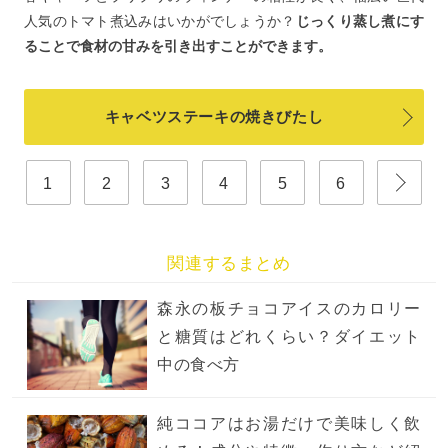
人気のトマト煮込みはいかがでしょうか？
じっくり蒸し煮にす
ることで食材の甘みを引き出すことができます。
キャベツステーキの焼きびたし
1
2
3
4
5
6
関連するまとめ
森永の板チョコアイスのカロリー
と糖質はどれくらい？ダイエット
中の食べ方
純ココアはお湯だけで美味しく飲