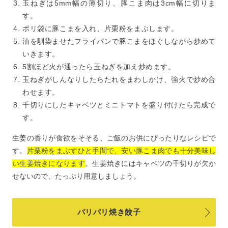
玉ねぎは5mm幅の薄切り、豚こま肉は3cm幅に切りま
す。
ポリ袋に豚こまを入れ、片栗粉をまぶします。
油を馴染ませたフライパンで豚こまをほぐしながら炒めて
いきます。
5割ほど火が通ったら玉ねぎを加え炒めます。
玉ねぎがしんなりしたらたれをまわしかけ、強火で炒め合
わせます。
千切りにしたキャベツとミニトマトを盛り付けたら完成で
す。
生姜の香りが食欲をそそる、ご飯のお供にぴったりなレシピで
す。
片栗粉をまぶすひと手間で、安い豚こま肉でも十分美味し
い生姜焼きになります
。生姜焼きにはキャベツの千切りが欠か
せないので、たっぷり用意しましょう。
パリパリ焼き餃子