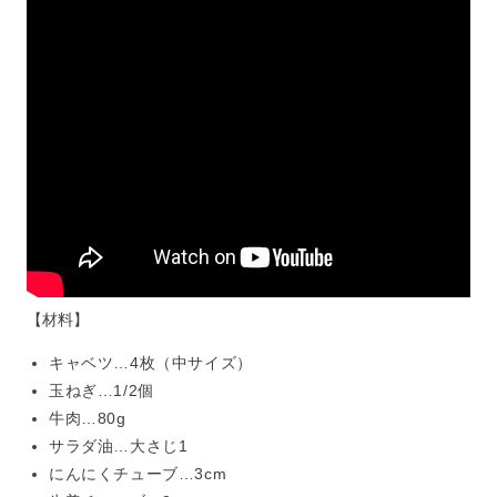
【材料】
キャベツ…4枚（中サイズ）
玉ねぎ…1/2個
牛肉…80g
サラダ油…大さじ1
にんにくチューブ…3cm