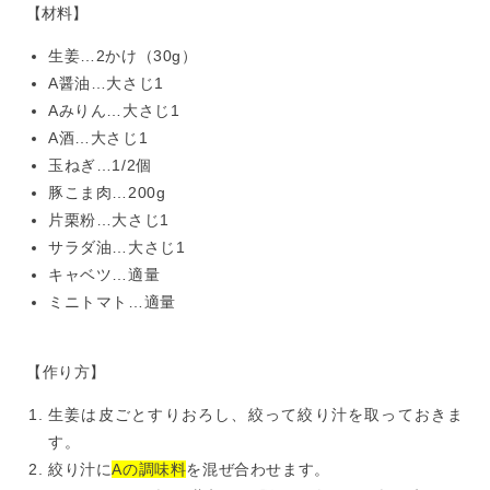
【材料】
生姜…2かけ（30g）
A醤油…大さじ1
Aみりん…大さじ1
A酒…大さじ1
玉ねぎ…1/2個
豚こま肉…200g
片栗粉…大さじ1
サラダ油…大さじ1
キャベツ…適量
ミニトマト…適量
【作り方】
生姜は皮ごとすりおろし、絞って絞り汁を取っておきま
す。
絞り汁に
Aの調味料
を混ぜ合わせます。