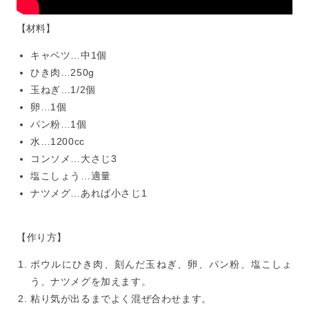
【材料】
キャベツ…中1個
ひき肉…250g
玉ねぎ…1/2個
卵…1個
パン粉…1個
水…1200cc
コンソメ…大さじ3
塩こしょう…適量
ナツメグ…あれば小さじ1
【作り方】
ボウルにひき肉、刻んだ玉ねぎ、卵、パン粉、塩こしょ
う、ナツメグを加えます。
粘り気が出るまでよく混ぜ合わせます。