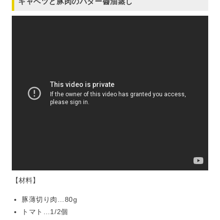
キャベツと豚肉のバター醬油蒸し
【材料】
豚薄切り肉…80g
トマト…1/2個