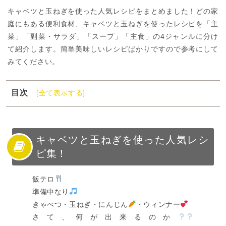
キャベツと玉ねぎを使った人気レシピをまとめました！どの家
庭にもある便利食材、キャベツと玉ねぎを使ったレシピを「主
菜」「副菜・サラダ」「スープ」「主食」の4ジャンルに分け
て紹介します。簡単美味しいレシピばかりですので参考にして
みてください。
目次
[全て表示する]
1
キャベツと玉ねぎを使った人気レシピ集！
2
キャベツと玉ねぎを使った人気レシピ【主菜】
3
キャベツと玉ねぎを使った人気レシピ【副菜・サラダ】
キャベツと玉ねぎを使った人気レシ
ピ集！
4
キャベツと玉ねぎを使った人気レシピ【スープ】
5
キャベツと玉ねぎを使った人気レシピ【主食】
飯テロ
6
キャベツと玉ねぎの人気レシピで献立に困らない！
準備中なり
きゃべつ・玉ねぎ・にんじん
・ウィンナー
さて、何が出来るのか