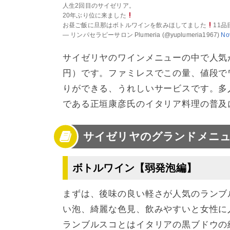
人生2回目のサイゼリア。
20年ぶり位に来ました
お昼ご飯に旦那はボトルワインを飲みほしてました
11品
— リンパセラピーサロン Plumeria (@yuplumeria1967)
No
サイゼリヤのワインメニューの中で人気が高
円）です。ファミレスでこの量、値段で
りができる、うれしいサービスです。多
である正垣康彦氏のイタリア料理の普及
サイゼリヤのグランドメニ
ボトルワイン【弱発泡編】
まずは、後味の良い軽さが人気のランブル
い泡、綺麗な色見、飲みやすいと女性に人
ランブルスコとはイタリアの黒ブドウの