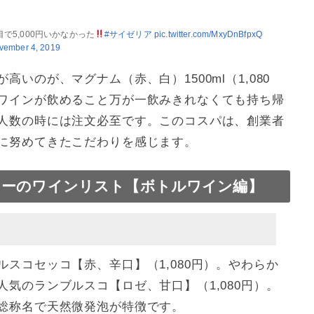
目で5,000円いかなかった
#サイゼリア
pic.twitter.com/MxyDnBfpxQ
vember 4, 2019
いのが、マグナム（赤、白）1500ml（1,080
ワインが飲めること万が一飲みきれなくても持ち帰
人数の時には注文必至です。このコスパは、創業者
に努めてきたこだわりを感じます。
ューのワインリスト【ボトルワイン編】
スコセッコ【赤、辛口】（1,080円）。やわらか
気のランブルスコ【ロゼ、甘口】（1,080円）。
総称名で天然微発泡が特徴です。