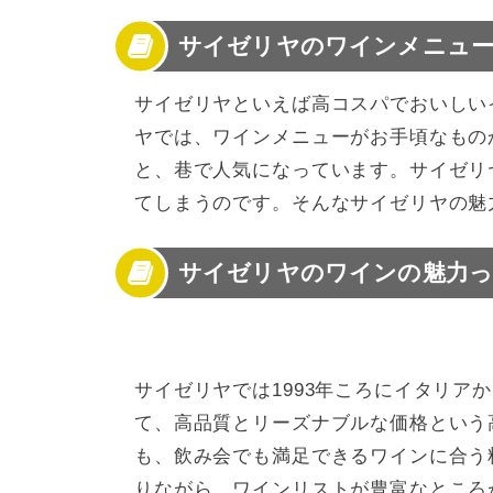
2
サイゼリヤのワインの魅力って？
サイゼリヤのワインメニュー
3
サイゼリヤのグランドメニューのワインリス
4
サイゼリヤのグランドメニューのワインリス
5
サイゼリヤには高コスパなワインの裏リスト
サイゼリヤといえば高コスパでおいしい
6
サイゼリヤの高級ワインのおすすめは？
ヤでは、ワインメニューがお手頃なもの
7
サイゼリヤのワインに合うメニューは？
と、巷で人気になっています。サイゼリ
8
サイゼリヤはリーズナブルなおつまみも人気
てしまうのです。そんなサイゼリヤの魅
9
【まとめ】サイゼリヤのワインメニューでフ
サイゼリヤのワインの魅力っ
サイゼリヤでは1993年ころにイタリア
て、高品質とリーズナブルな価格という
も、飲み会でも満足できるワインに合う
りながら、ワインリストが豊富なところ