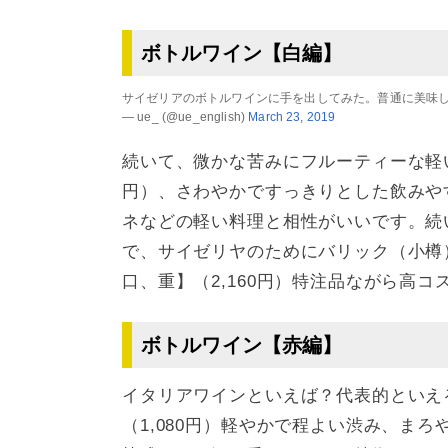
ボトルワイン【白編】
サイゼリアのボトルワインに手を出してみた。普通に美味
— ue_ (@ue_english)
March 23, 2019
続いて、微かな苦みにフルーティーな軽い
円）、さわやかですっきりとした飲みや
ネなどの軽い料理と相性がいいです。続
で、サイゼリヤのためにバリック（小樽
口、重】（2,160円）特注品ながら高
ボトルワイン【赤編】
イタリアワインといえば？代表的といえ
（1,080円）軽やかで程よい渋み、ま