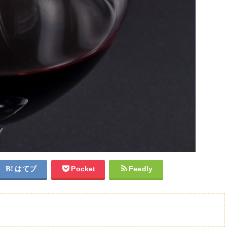
はてブ
Pocket
Feedly
当？