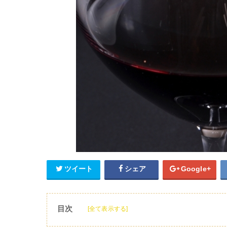
ツイート
シェア
Google+
目次
[全て表示する]
1
サイゼリヤのワインメニューがすごいって本