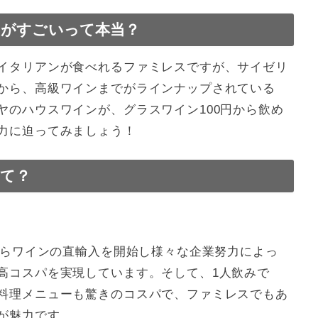
がすごいって本当？
ト【フレッシュワイン編】
ト【ボトルワイン編】
があるって本当？
イタリアンが食べれるファミレスですが、サイゼリ
から、高級ワインまでがラインナップされている
ヤのハウスワインが、グラスワイン100円から飲め
！
力に迫ってみましょう！
ァミレス飲みを楽しもう！
て？
からワインの直輸入を開始し様々な企業努力によっ
高コスパを実現しています。そして、1人飲みで
料理メニューも驚きのコスパで、ファミレスでもあ
が魅力です。