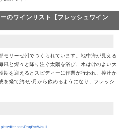
ューのワインリスト【フレッシュワイン
部モリーゼ州でつくられています。地中海が見える
海風と燦々と降り注ぐ太陽を浴び、水はけのよい大
穫期を迎えるとスピディーに作業が行われ、搾汁か
成を経て約3か月から飲めるようになり、フレッシ
）
pic.twitter.com/RnqfYmWeuH