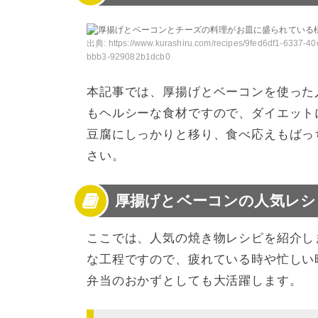
4
厚揚げとベーコンの人気レシピ【その他】
5
厚揚げとベーコンのいろいろな人気レシピを
出典:
https://www.kurashiru.com/recipes/9fed6df1-6337-40
bbb3-929082b1dcb0
本記事では、厚揚げとベーコンを使った
もヘルシーな食材ですので、ダイエット
豆腐にしっかりと移り、食べ応えもばっ
さい。
厚揚げとベーコンの人気レシ
ここでは、人気の焼き物レシピを紹介し
な工程ですので、疲れている時や忙しい
弁当のおかずとしても大活躍します。