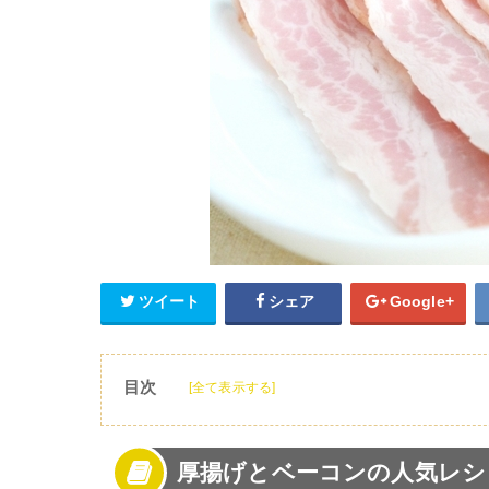
ツイート
シェア
Google+
目次
[全て表示する]
1
厚揚げとベーコンの人気レシピを紹介！
2
厚揚げとベーコンの人気レシピ【焼き物】
厚揚げとベーコンの人気レシ
3
厚揚げとベーコンの人気レシピ【炒め物】