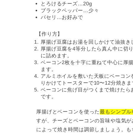
とろけるチーズ…20g
ブラックペッパー…少々
パセリ…お好みで
【作り方】
厚揚げ豆腐はお湯を回しかけて油抜き
厚揚げ豆腐を4等分したら真ん中に切
に詰めます。
ベーコン2枚を十字に重ねて中心に厚
ます。
アルミホイルを敷いた天板にベーコン
りかけてトースターで10〜12分焼きま
ベーコンに焦げ目がつくまで焼けたら
です。
厚揚げとベーコンを使った
最もシンプル
すが、チーズとベーコンの旨味や塩気が
によって焼き時間は調節しましょう。も