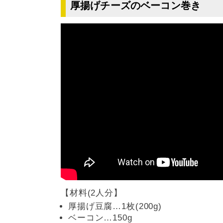
厚揚げチーズのベーコン巻き
【材料(2人分】
厚揚げ豆腐…1枚(200g)
ベーコン…150g