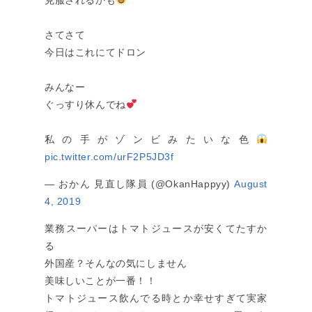
克服されるかも
さてさて
今日はこれにてドロン
みんなー
ぐっすり休んでね
私の手がゾンビみたいな色
pic.twitter.com/urF2P5JD3f
— おかん 見直し隊員 (@OkanHappyy)
August
4, 2019
業務スーパーはトマトジュースが安くてたすか
る
外国産？そんなの気にしません
美味しいことが一番！！
トマトジュース飲んでる時とか幸せすぎて実家