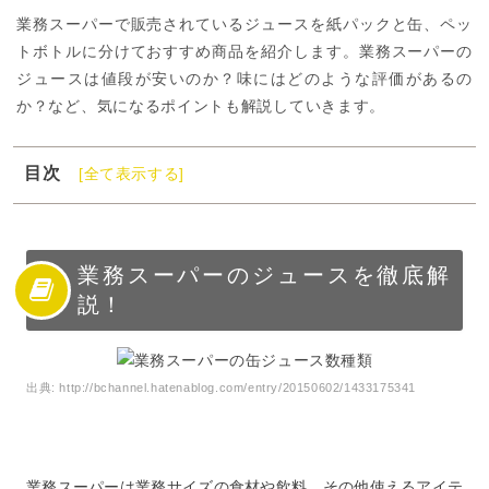
業務スーパーで販売されているジュースを紙パックと缶、ペッ
トボトルに分けておすすめ商品を紹介します。業務スーパーの
ジュースは値段が安いのか？味にはどのような評価があるの
か？など、気になるポイントも解説していきます。
目次
[全て表示する]
1
業務スーパーのジュースを徹底解説！
2
業務スーパーの値段の安いジュース【紙パック】
3
業務スーパーの値段の安いジュース【缶】
業務スーパーのジュースを徹底解
説！
4
業務スーパーの値段の安いジュース【ペットボトル】
5
業務スーパーのジュースまとめ
出典:
http://bchannel.hatenablog.com/entry/20150602/1433175341
業務スーパーは業務サイズの食材や飲料、その他使えるアイテ