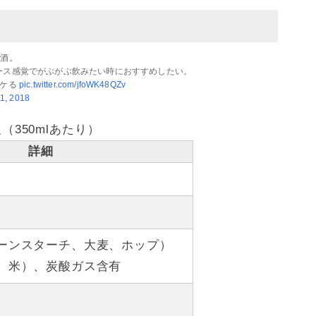
泡酒。
ース感覚でがぶがぶ飲みたい時におすすめしたい。
イケる
pic.twitter.com/jfoWK48QZv
11, 2018
350mlあたり）
詳細
ーンスターチ、大麦、ホップ）
、米）、炭酸ガス含有