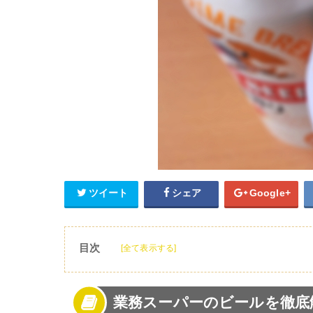
ツイート
シェア
Google+
目次
[全て表示する]
1
業務スーパーのビールを徹底解説！
2
業務スーパーのビールの種類【麦旨ゴールド
業務スーパーのビールを徹底
3
業務スーパーのビールの種類【麦選り】