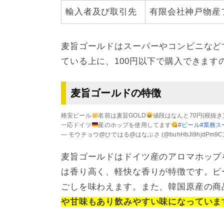
輸入者及び取引先
有限会社神戸物産
麦旨ゴールドはスーパーやコンビニなど
ている上に、100円以下で購入できます
麦旨ゴールドの特徴
格安ビール
名前は麦旨GOLD
値段はなんと70円(税抜
一応ドイツ
産のホップを使用してます
#ビール
#業務ス
— モウチョウ@ひではる@はなぶさ (@buhHbJi9hjdPm9C
麦旨ゴールドはドイツ産のアロマホップ
は香り高く、軽快な香りが特徴です。ビ
ごしを味わえます。また、韓国原産の商
や甘味もあり飲みやすい味になっていま