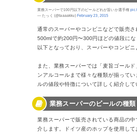
4
業務スーパーのビールの種類【その他】
業務スーパーで100円以下のビールどれが旨いか選手権
pic
5
業務スーパーのノンアルコールビールの種類
— たっく (@taaaakku)
February 23, 2015
6
業務スーパーのビールまとめ
通常のスーパーやコンビニなどで販売されて
500mlで約200円〜300円ほどの値段
以下となっており、スーパーやコンビニ
また、業務スーパーでは「麦旨ゴールド
ンアルコールまで様々な種類が揃ってい
ルの値段や特徴について詳しく紹介して
業務スーパーのビールの種類
業務スーパーで販売されている商品の中
介します。ドイツ産のホップを使用して