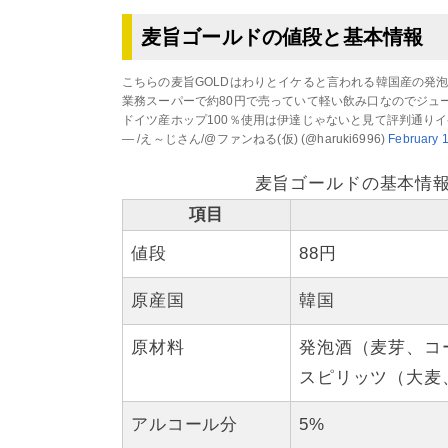
麦旨ゴールドの値段と基本情報
こちらの麦旨GOLDはわりとイケると言われる韓国産の発
業務スーパーで約80円で売っていて軽い飲み口なのでジュ
ドイツ産ホップ100％使用は伊達じゃないと見て評判通り
— /え～じさん/@ファンねる(仮) (@haruki6996)
February 
麦旨ゴールドの基本情報（
項目
値段
88円
原産国
韓国
原材料
発泡酒（麦芽、コ
スピリッツ（大麦
アルコール分
5%