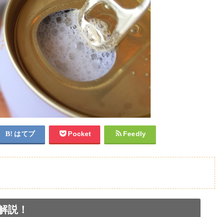
はてブ
Pocket
Feedly
】
解説！