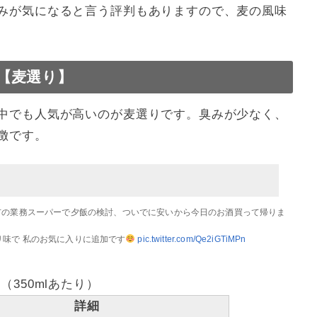
みが気になると言う評判もありますので、麦の風味
【麦選り】
中でも人気が高いのが麦選りです。臭みが少なく、
徴です。
市の業務スーパーで夕飯の検討、ついでに安いから今日のお酒買って帰りま
キリ味で 私のお気に入りに追加です
pic.twitter.com/Qe2iGTiMPn
350mlあたり）
詳細