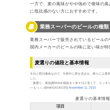
一方で、麦の風味がやや強めで後味の臭
に抵抗感のない方におすすめです。
業務スーパーのビールの種類
業務スーパーで販売されているビールの
国内メーカーのビールの味に近い味が特
麦選りの値段と基本情報
今日と明日連休なので、午前中に用を済ませ、帰りに上尾
した。
「麦選り」発泡酒500ml 税抜き１本￥112 安くて、スッ
— むっく (@mkh24140193)
November 11, 2015
麦選りの基本情報（
項目