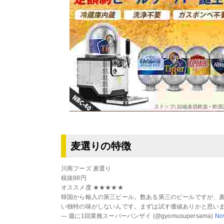
麦選りの特徴
川商フーズ 麦選り
税抜88円
オススメ度 ★★★★★
韓国から輸入の第三ビール。数ある第三のビールですが、
い独特の味がしないんです。まずは試す価値ありかと思い
— 週に1回業務スーパーバンザイ (@gyomusupersama)
No