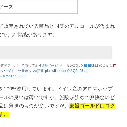
フーズ
で販売されている商品と同等のアルコールが含まれ
ので、お得感があります。
き)業務スーパーで売ってます
良かったら一度お試しを
味は70点かな
ーパー
#ドイツ産ホップ
#麦旨
pic.twitter.com/YSQ8eF5fen
)
October 4, 2018
を100%使用しています。ドイツ産のアロマホップ
ールの臭いは薄いですが、炭酸が強めで爽快なのど
品は薄味のものが多いですが、
麦旨ゴールドはコク
す。