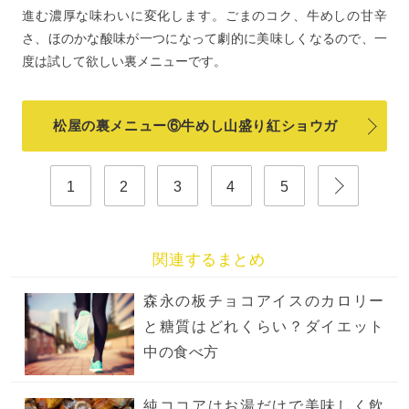
進む濃厚な味わいに変化します。ごまのコク、牛めしの甘辛
さ、ほのかな酸味が一つになって劇的に美味しくなるので、一
度は試して欲しい裏メニューです。
松屋の裏メニュー⑥牛めし山盛り紅ショウガ
1
2
3
4
5
関連するまとめ
森永の板チョコアイスのカロリー
と糖質はどれくらい？ダイエット
中の食べ方
純ココアはお湯だけで美味しく飲