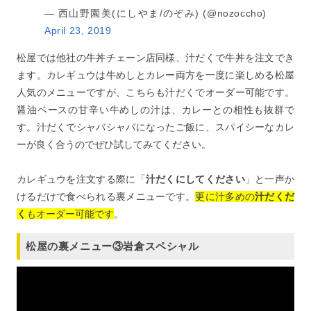
— 西山野園美(にしやま/のぞみ) (@nozoccho)
April 23, 2019
松屋では他社の牛丼チェーン店同様、汁だくで牛丼を注文でき
ます。カレギュウは牛めしとカレー両方を一度に楽しめる松屋
人気のメニューですが、こちらも汁だくでオーダー可能です。
醤油ベースの甘辛い牛めしの汁は、カレーとの相性も抜群で
す。汁だくでシャバシャバになったご飯に、スパイシーなカレ
ーが良く合うのでぜひ試してみてください。
カレギュウを注文する際に「
汁だくにしてください
」と一声か
けるだけで食べられる裏メニューです。
更に汁多めの
汁だくだ
く
もオーダー可能です
。
松屋の裏メニュー③岩倉スペシャル