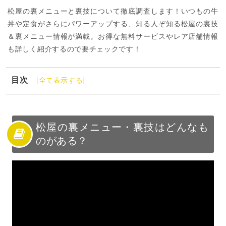
松屋の裏メニューと裏技について徹底調査します！いつもの牛
丼や定食がさらにパワーアップする、知る人ぞ知る松屋の裏技
＆裏メニュー情報が満載。お得な無料サービスやレア店舗情報
も詳しく紹介するので要チェックです！
目次
[全て表示する]
1
松屋の裏メニュー・裏技はどんなものがある？
2
松屋の裏メニュー10選
3
松屋の裏技8選
松屋の裏メニュー・裏技はどんなも
のがある？
4
松屋のレア店舗一覧
5
松屋の裏メニュー・裏技まとめ