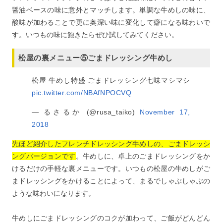
醤油ベースの味に意外とマッチします。単調な牛めしの味に、
酸味が加わることで更に奥深い味に変化して癖になる味わいで
す。いつもの味に飽きたらぜひ試してみてください。
松屋の裏メニュー⑤ごまドレッシング牛めし
松屋 牛めし特盛 ごまドレッシング七味マシマシ
pic.twitter.com/NBAfNPOCVQ
— るさるか (@rusa_taiko)
November 17,
2018
先ほど紹介したフレンチドレッシング牛めしの、ごまドレッシ
ングバージョンです
。牛めしに、卓上のごまドレッシングをか
けるだけの手軽な裏メニューです。いつもの松屋の牛めしがご
まドレッシングをかけることによって、まるでしゃぶしゃぶの
ような味わいになります。
牛めしにごまドレッシングのコクが加わって、ご飯がどんどん