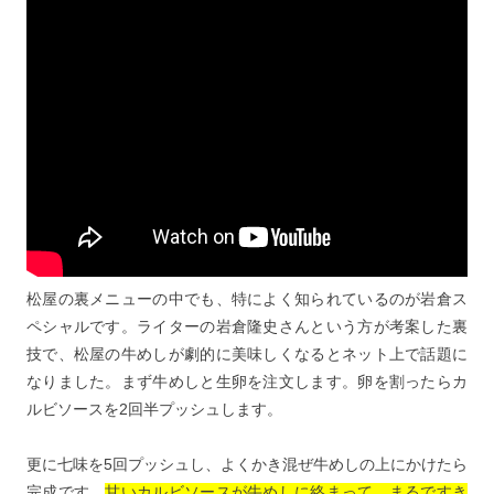
松屋の裏メニューの中でも、特によく知られているのが岩倉ス
ペシャルです。ライターの岩倉隆史さんという方が考案した裏
技で、松屋の牛めしが劇的に美味しくなるとネット上で話題に
なりました。まず牛めしと生卵を注文します。卵を割ったらカ
ルビソースを2回半プッシュします。
更に七味を5回プッシュし、よくかき混ぜ牛めしの上にかけたら
完成です。
甘いカルビソースが牛めしに絡まって、まるですき