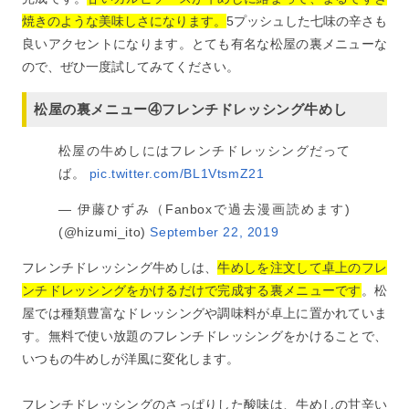
焼きのような美味しさになります。
5プッシュした七味の辛さも
良いアクセントになります。とても有名な松屋の裏メニューな
ので、ぜひ一度試してみてください。
松屋の裏メニュー④フレンチドレッシング牛めし
松屋の牛めしにはフレンチドレッシングだって
ば。
pic.twitter.com/BL1VtsmZ21
— 伊藤ひずみ（Fanboxで過去漫画読めます)
(@hizumi_ito)
September 22, 2019
フレンチドレッシング牛めしは、
牛めしを注文して卓上のフレ
ンチドレッシングをかけるだけで完成する裏メニューです
。松
屋では種類豊富なドレッシングや調味料が卓上に置かれていま
す。無料で使い放題のフレンチドレッシングをかけることで、
いつもの牛めしが洋風に変化します。
フレンチドレッシングのさっぱりした酸味は、牛めしの甘辛い