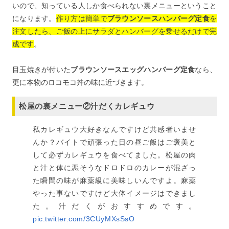
いので、知っている人しか食べられない裏メニューということ
になります。
作り方は簡単で
ブラウンソースハンバーグ定食
を
注文したら、ご飯の上にサラダとハンバーグを乗せるだけで完
成です
。
目玉焼きが付いた
ブラウンソースエッグハンバーグ定食
なら、
更に本物のロコモコ丼の味に近づきます。
松屋の裏メニュー②汁だくカレギュウ
私カレギュウ大好きなんですけど共感者いませ
んか？バイトで頑張った日の昼ご飯はご褒美と
して必ずカレギュウを食べてました。松屋の肉
と汁と体に悪そうなドロドロのカレーが混ざっ
た瞬間の味が麻薬級に美味しいんですよ。麻薬
やった事ないですけど大体イメージはできまし
た。汁だくがおすすめです。
pic.twitter.com/3CUyMXsSsO