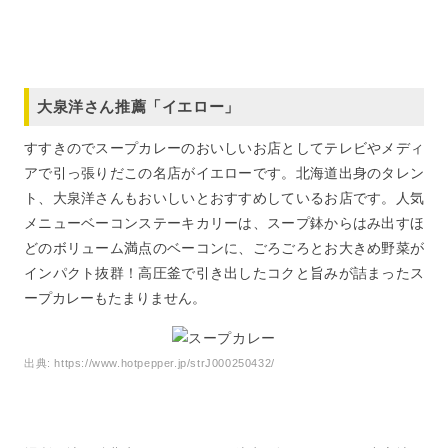
大泉洋さん推薦「イエロー」
すすきのでスープカレーのおいしいお店としてテレビやメディ
アで引っ張りだこの名店がイエローです。北海道出身のタレン
ト、大泉洋さんもおいしいとおすすめしているお店です。人気
メニューベーコンステーキカリーは、スープ鉢からはみ出すほ
どのボリューム満点のベーコンに、ごろごろとお大きめ野菜が
インパクト抜群！高圧釜で引き出したコクと旨みが詰まったス
ープカレーもたまりません。
出典:
https://www.hotpepper.jp/strJ000250432/