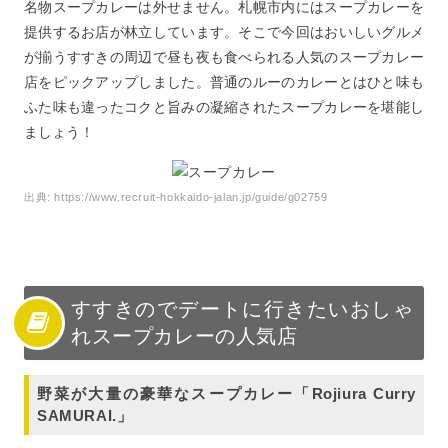
名物スープカレーは外せません。札幌市内にはスープカレーを
店
提供するお店が林立しています。そこで今回はおいしいグルメ
6
すすきののスープカレーでランチやディナーを楽しん
が揃うすすきの周辺で昼も夜も食べられる人気のスープカレー
で！
店をピックアップしました。普通のルーのカレーとはひと味も
ふた味も違ったコクと旨みの凝縮されたスープカレーを堪能し
ましょう！
出典:
https://www.recruit-hokkaido-jalan.jp/guide/g02759
すすきのでデートに行きたいおしゃ
れスープカレーの人気店
野菜が大量の豪華なスープカレー「Rojiura Curry
SAMURAI.」