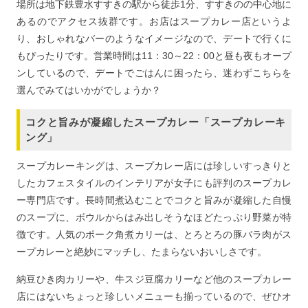
場所は地下鉄豊水すすきの駅から徒歩1分、すすきのの中心地に
あるのでアクセス抜群です。お店はスープカレー店というよ
り、おしゃれなバーのようなイメージなので、デートで行くに
もぴったりです。営業時間は11：30～22：00と昼も夜もオープ
ンしているので、デートでごはんに困ったら、迷わずこちらを
選んでみてはいかがでしょうか？
コクと旨みが凝縮したスープカレー「スープカレーキ
ング」
スープカレーキングは、スープカレー店には珍しいすっきりと
したカフェスタイルのインテリアが女子にも評判のスープカレ
ー専門店です。長時間煮込むことでコクと旨みが凝縮した自慢
のスープに、ボウルからはみ出しそうなほどたっぷり野菜が特
徴です。人気のポーク角煮カリーは、とろとろの豚バラ肉がス
ープカレーと絶妙にマッチし、たまらないおいしさです。
納豆ひき肉カリーや、牛スジ豆腐カリーなど他のスープカレー
店にはないちょっと珍しいメニューも揃っているので、ぜひオ