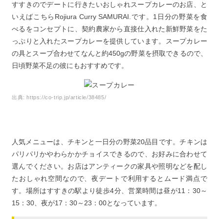
すすきのでデートに行きたいおしゃれスープカレーのお店、と
いえばこちらRojiura Curry SAMURAI.です。1日分の野菜を食
べるをコンセプトに、契約農家から直接仕入れた新鮮野菜をた
っぷりと入れたスープカレーを提供しています。スープカレー
の具とスープ合わせてなんと約450gの野菜を摂取できるので、
日頃野菜不足の彼にもおすすめです。
出典:
https://co-trip.jp/article/38485/
人気メニューは、チキンと一日分の野菜20品目です。チキンは
パリパリかやわらかかチョイスできるので、お好みに合わせて
選んでください。お店はアンティークの家具や照明などを配し
たおしゃれ空間なので、夜デートで利用するとムード満点で
す。場所はすすきの駅より徒歩4分、営業時間は昼が11：30～
15：30、夜が17：30～23：00となっています。