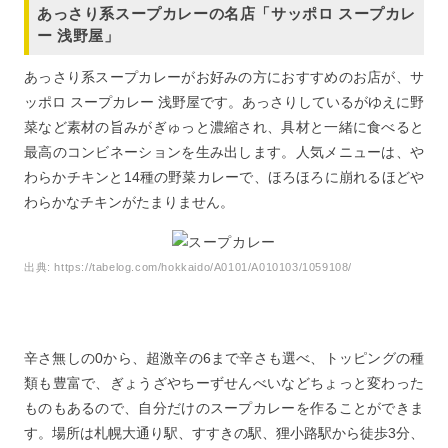
あっさり系スープカレーの名店「サッポロ スープカレ
ー 浅野屋」
あっさり系スープカレーがお好みの方におすすめのお店が、サ
ッポロ スープカレー 浅野屋です。あっさりしているがゆえに野
菜など素材の旨みがぎゅっと濃縮され、具材と一緒に食べると
最高のコンビネーションを生み出します。人気メニューは、や
わらかチキンと14種の野菜カレーで、ほろほろに崩れるほどや
わらかなチキンがたまりません。
出典:
https://tabelog.com/hokkaido/A0101/A010103/1059108/
辛さ無しの0から、超激辛の6まで辛さも選べ、トッピングの種
類も豊富で、ぎょうざやちーずせんべいなどちょっと変わった
ものもあるので、自分だけのスープカレーを作ることができま
す。場所は札幌大通り駅、すすきの駅、狸小路駅から徒歩3分、