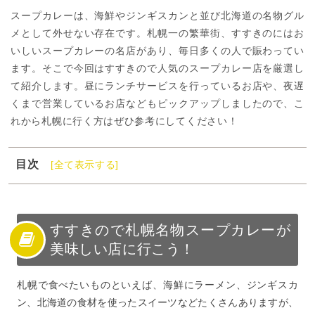
スープカレーは、海鮮やジンギスカンと並び北海道の名物グル
メとして外せない存在です。札幌一の繁華街、すすきのにはお
いしいスープカレーの名店があり、毎日多くの人で賑わってい
ます。そこで今回はすすきので人気のスープカレー店を厳選し
て紹介します。昼にランチサービスを行っているお店や、夜遅
くまで営業しているお店などもピックアップしましたので、こ
れから札幌に行く方はぜひ参考にしてください！
目次
[全て表示する]
1
すすきので札幌名物スープカレーが美味しい店に行こ
う！
2
すすきのでデートに行きたいおしゃれスープカレーの人
すすきので札幌名物スープカレーが
気店
美味しい店に行こう！
3
すすきので家族で行きたいスープカレーの人気店
4
すすきので昼休憩におすすめスープカレーの人気店
札幌で食べたいものといえば、海鮮にラーメン、ジンギスカ
ン、北海道の食材を使ったスイーツなどたくさんありますが、
5
すすきので夜遅くまで営業しているスープカレーの人気