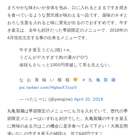
まろやかな味わいが全体を包み、口に入れるとまるですき焼き
を食べているような贅沢感が味わえる一品です。薬味のネギと
おろし生姜を入れると味に変化が出るのでおすすめです。牛す
き釜玉は、去年も好評だった季節限定のメニューで、2018年の
4月現在注文する事の出来るメニューです。
牛すき釜玉うどん(徳)＋α。
うどんがデカすぎて肉の量が(^O^)
値段もさらっと1000円突破して草も生えない。
なお美味い模様
#丸亀製麺
pic.twitter.com/HqkwX7sxzV
— ぺたじーに (@petajine)
April 10, 2018
丸亀製麺は季節限定のメニューにも力を入れていて、歴代の季
節限定メニューはいずれも好評でした。丸亀製麺の牛すき釜玉
に興味のある方はこの機会に是非食べてみて下さい！大満足間
違いなしの牛すき釜玉の値段は、並で640円です！