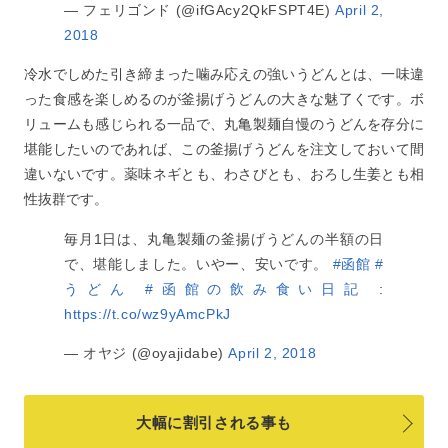
— フェリゴンド (@ifGAcy2QkFSPT4E)
April 2,
2018
冷水でしめた引き締まった噛み応えの強いうどんとは、一味違
った食感を楽しめるのが釜揚げうどんの大きな魅了くです。ボ
リュームも感じられる一品で、丸亀製麺自慢のうどんを存分に
堪能したいのであれば、この釜揚げうどんを注文しておいて間
違いないです。薬味ネギとも、わさびとも、おろし生姜とも相
性抜群です。
毎月1日は、丸亀製麺の釜揚げうどんの半額の日
で、堪能しました。いやー、安いです。
#函館
#
うどん
#函館の飲み食い日記
:
https://t.co/wz9yAmcPkJ
— オヤジ (@oyajidabe)
April 2, 2018
大幅に割引される事も