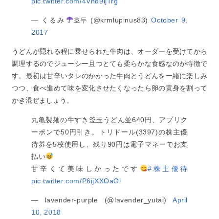
pic.twitter.com/4Vhd9ijTrg
— くるみ
호두 (@krmlupinus83)
October 9,
2017
うどんが隠れる程に乗せられた牛肉は、オーダーを受けてから
調理するのでジューシー且つとても柔らかな食感なのが特徴で
す。最初は甘辛いタレのかかった牛肉とうどんを一緒に楽しみ
つつ、食べ進めて味を変化させたくなったら卵の黄身を割って
かき混ぜましょう。
丸亀製麺の牛すき釜玉うどん並640円、アプリク
ーポンで50円引き。トリドール(3397)の株主優
待券を5枚使用し、残り90円は電子マネーでお支
払い
甘辛くて美味しかったです
#株主優待
pic.twitter.com/P6ijXXOaOl
— lavender-purple (@lavender_yutai)
April
10, 2018