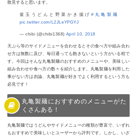
散見すると思います。
ぷりと】
釜玉うどんと野菜かき揚げ
#丸亀製麺
9
丸亀製麺のおすすめの組み合わせ・食べ方【天ぷらと一
pic.twitter.com/L2JLeYPGYJ
緒に】
10
丸亀製麺のおすすめの組み合わせ・食べ方【お茶漬け】
— chibi (@chibi1368)
April 10, 2018
11
丸亀製麺のおすすめの組み合わせ・食べ方【天丼】
天ぷら等のサイドメニューを合わせるとその食べ方や組み合わ
12
美味しいうどんや天ぷらを食べるなら丸亀製麺がおすす
せ方は無数に及び、毎日通っても飽きないという方がいる程で
め！
す。今回はそんな丸亀製麺のおすすめのメニューや、美味しい
組み合わせや食べ方の数々を紹介します。丸亀製麺を利用した
事がない方は勿論、丸亀製麺が好きでよく利用するという方も
必見です！
丸亀製麺におすすめのメニューがた
くさんある！
丸亀製麺ではうどんやサイドメニューの種類が豊富で、いずれ
もおすすめで美味しいとユーザーから評判です。しかし、いざ