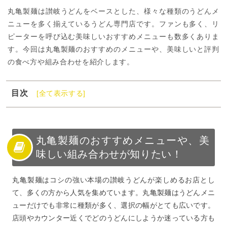
丸亀製麺は讃岐うどんをベースとした、様々な種類のうどんメ
ニューを多く揃えているうどん専門店です。ファンも多く、リ
ピーターを呼び込む美味しいおすすめメニューも数多くありま
す。今回は丸亀製麺のおすすめのメニューや、美味しいと評判
の食べ方や組み合わせを紹介します。
目次
[全て表示する]
1
丸亀製麺のおすすめメニューや、美味しい組み合わせが
知りたい！
2
丸亀製麺におすすめのメニューがたくさんある！
丸亀製麺のおすすめメニューや、美
3
丸亀製麺のおすすめメニュー【牛すき釜玉】
味しい組み合わせが知りたい！
4
丸亀製麺のおすすめメニュー【釜揚げうどん】
丸亀製麺はコシの強い本場の讃岐うどんが楽しめるお店とし
5
丸亀製麺のおすすめメニュー【ぶっかけ】
て、多くの方から人気を集めています。丸亀製麺はうどんメニ
6
丸亀製麺のおすすめメニュー【天ぷら】
ューだけでも非常に種類が多く、選択の幅がとても広いです。
7
丸亀製麺のおすすめメニュー【おむすび・おむすび】
店頭やカウンター近くでどのうどんにしようか迷っている方も
8
丸亀製麺のおすすめの組み合わせ・食べ方【薬味をたっ