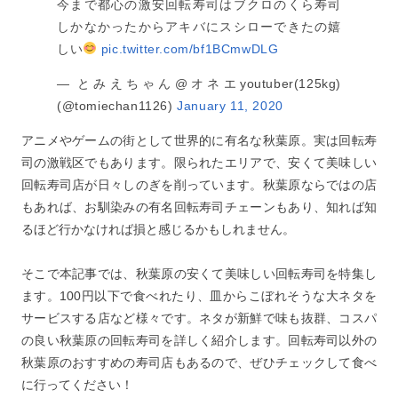
今まで都心の激安回転寿司はブクロのくら寿司
しかなかったからアキバにスシローできたの嬉
しい
pic.twitter.com/bf1BCmwDLG
— とみえちゃん@オネエyoutuber(125kg)
(@tomiechan1126)
January 11, 2020
アニメやゲームの街として世界的に有名な秋葉原。実は回転寿
司の激戦区でもあります。限られたエリアで、安くて美味しい
回転寿司店が日々しのぎを削っています。秋葉原ならではの店
もあれば、お馴染みの有名回転寿司チェーンもあり、知れば知
るほど行かなければ損と感じるかもしれません。
そこで本記事では、秋葉原の安くて美味しい回転寿司を特集し
ます。100円以下で食べれたり、皿からこぼれそうな大ネタを
サービスする店など様々です。ネタが新鮮で味も抜群、コスパ
の良い秋葉原の回転寿司を詳しく紹介します。回転寿司以外の
秋葉原のおすすめの寿司店もあるので、ぜひチェックして食べ
に行ってください！