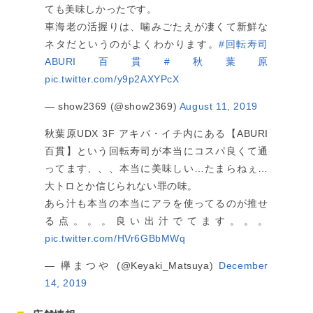
ても美味しかったです。
車海老の活握りは、噛みごたえが凄くて新鮮な
ネタだというのがよくわかります。
#回転寿司
ABURI百貫
#秋葉原
pic.twitter.com/y9p2AXYPcX
— show2369 (@show2369)
August 11, 2019
秋葉原UDX 3F アキバ・イチ内にある【ABURI
百貫】という回転寿司が本当にコスパ良くて通
ってます、、、本当に美味しい…たまらねぇ…
大トロとか信じられない罪の味。
あら汁も本当の本当にアラを使ってるのが推せ
る点。。。良い出汁でてます。。。
pic.twitter.com/HVr6GBbMWq
— 欅まつや (@Keyaki_Matsuya)
December
14, 2019