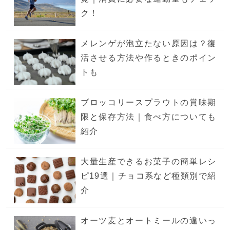
ク！
メレンゲが泡立たない原因は？復
活させる方法や作るときのポイン
トも
ブロッコリースプラウトの賞味期
限と保存方法｜食べ方についても
紹介
大量生産できるお菓子の簡単レシ
ピ19選｜チョコ系など種類別で紹
介
オーツ麦とオートミールの違いっ