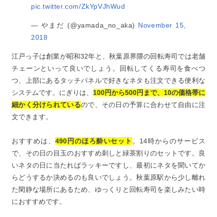
pic.twitter.com/ZkYpVJhWud
— やまだ (@yamada_no_aka)
November 15,
2018
江戸っ子は創業が昭和32年と、秋葉原界隈の回転寿司では老舗
チェーンといって良いでしょう。回転してくる寿司を食べつ
つ、上部にあるタッチパネルで好きなネタも注文できる便利な
システムです。にぎりは、
100円から500円まで、10の価格帯に
細かく分けられている
ので、その日の予算に合わせて自由に注
文できます。
おすすめは、
490円のほろ酔いセット
。14時からのサービス
で、その日の目玉のおすすめ刺しと緑茶割りのセットです。良
いネタの日に当たればラッキーですし、最初にネタを聞いてか
らどうするか決めるのも良いでしょう。秋葉原駅から少し離れ
た閑静な場所にあるため、ゆっくりと回転寿司を楽しみたい時
におすすめです。