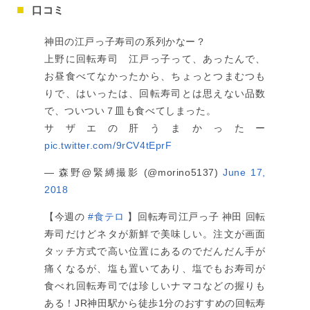
口コミ
神田の江戸っ子寿司の系列かなー？
上野に回転寿司 江戸っ子って、あったんで、
お昼食べてなかったから、ちょっとつまむつも
りで、はいったは、回転寿司とは思えない品数
で、ついつい７皿も食べてしまった。
サザエの肝うまかったー
pic.twitter.com/9rCV4tEprF
— 森野@緊縛撮影 (@morino5137)
June 17,
2018
【今週の
#食テロ
】回転寿司江戸っ子 神田 回転
寿司だけどネタが新鮮で美味しい。注文が画面
タッチ方式で高い位置にあるのでだんだん手が
痛くなるが、塩も置いてあり、塩でもお寿司が
食べれ回転寿司では珍しいナマコなどの握りも
ある！JR神田駅から徒歩1分のおすすめの回転寿