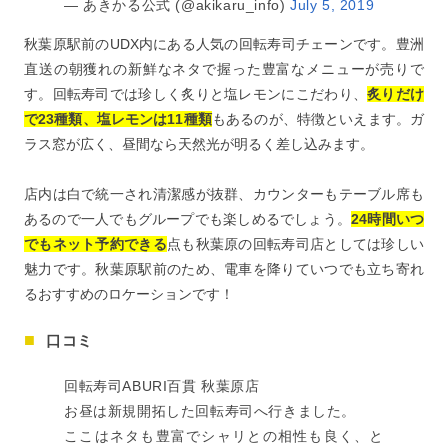
— あきかる公式 (@akikaru_info)
July 5, 2019
秋葉原駅前のUDX内にある人気の回転寿司チェーンです。豊洲
直送の朝獲れの新鮮なネタで握った豊富なメニューが売りで
す。回転寿司では珍しく炙りと塩レモンにこだわり、
炙りだけ
で23種類、塩レモンは11種類
もあるのが、特徴といえます。ガ
ラス窓が広く、昼間なら天然光が明るく差し込みます。
店内は白で統一され清潔感が抜群、カウンターもテーブル席も
あるので一人でもグループでも楽しめるでしょう。
24時間いつ
でもネット予約できる
点も秋葉原の回転寿司店としては珍しい
魅力です。秋葉原駅前のため、電車を降りていつでも立ち寄れ
るおすすめのロケーションです！
口コミ
回転寿司ABURI百貫 秋葉原店
お昼は新規開拓した回転寿司へ行きました。
ここはネタも豊富でシャリとの相性も良く、と