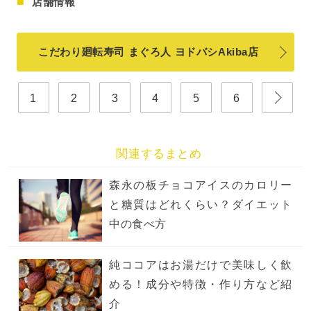
店舗情報
こだわり廻転寿司 まぐろ人 ヨドバシAkiba店
1
2
3
4
5
6
関連するまとめ
森永の板チョコアイスのカロリー
と糖質はどれくらい？ダイエット
中の食べ方
純ココアはお湯だけで美味しく飲
める！成分や特徴・作り方など紹
介