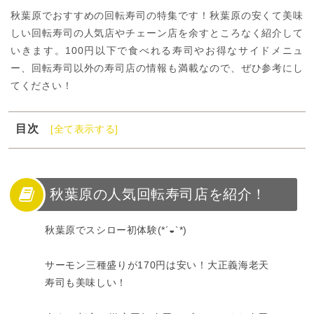
秋葉原でおすすめの回転寿司の特集です！秋葉原の安くて美味
しい回転寿司の人気店やチェーン店を余すところなく紹介して
いきます。100円以下で食べれる寿司やお得なサイドメニュ
ー、回転寿司以外の寿司店の情報も満載なので、ぜひ参考にし
てください！
目次
[全て表示する]
1
秋葉原の人気回転寿司店を紹介！
2
秋葉原の安くて美味しい回転寿司おすすめ店
3
秋葉原の安い回転寿司チェーン店
秋葉原の人気回転寿司店を紹介！
4
秋葉原の回転寿司以外で安くて美味しい店
秋葉原でスシロー初体験(*´◒`*)
5
秋葉原の回転寿司は安くて美味しい！
サーモン三種盛りが170円は安い！大正義海老天
寿司も美味しい！