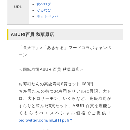
食べログ
URL
ぐるなび
ホットペッパー
ABURI百貫 秋葉原店
「食天下」×「あきかる」フードコラボキャンペ
ーン
＜回転寿司ABURI百貫 秋葉原店＞
お寿司たんの高級寿司6貫セット 680円
お寿司たんの持つお寿司をリアルに再現。大ト
ロ、大トロサーモン、いくらなど、高級寿司が
ずらりと並んだ6貫セット。ABURI百貫を堪能し
てもらうべくスペシャル価格でご提供！
pic.twitter.com/mEiHTpJfrY