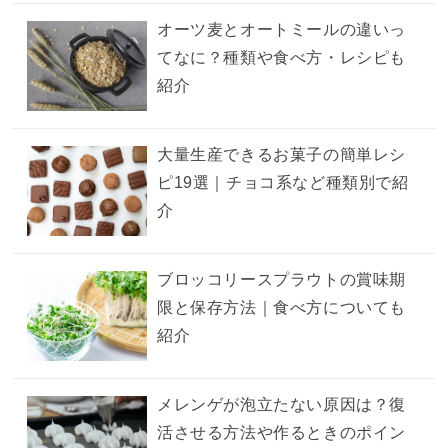
オーツ麦とオートミールの違いっ
てなに？種類や食べ方・レシピも
紹介
大量生産できるお菓子の簡単レシ
ピ19選｜チョコ系など種類別で紹
介
ブロッコリースプラウトの賞味期
限と保存方法｜食べ方についても
紹介
メレンゲが泡立たない原因は？復
活させる方法や作るときのポイン