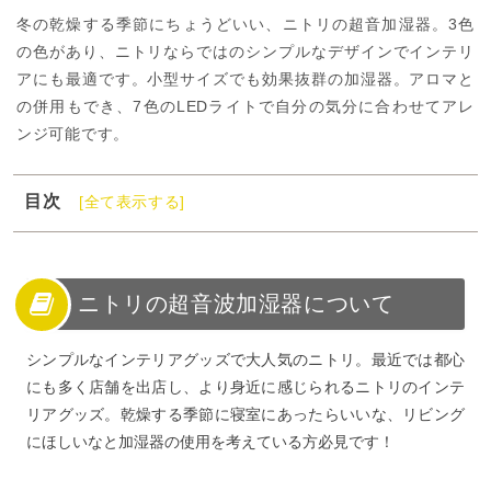
冬の乾燥する季節にちょうどいい、ニトリの超音加湿器。3色
の色があり、ニトリならではのシンプルなデザインでインテリ
アにも最適です。小型サイズでも効果抜群の加湿器。アロマと
の併用もでき、7色のLEDライトで自分の気分に合わせてアレ
ンジ可能です。
目次
[全て表示する]
1
ニトリの超音波加湿器について
2
ニトリの超音波加湿器のデザイン
3
幻想的な7色の光
ニトリの超音波加湿器について
4
ニトリの加湿器はアロマも使える
シンプルなインテリアグッズで大人気のニトリ。最近では都心
5
ニトリの加湿器の決め手になるポイント！
にも多く店舗を出店し、より身近に感じられるニトリのインテ
6
タイマー機能がほしい
リアグッズ。乾燥する季節に寝室にあったらいいな、リビング
7
メンテナンスは大切！
にほしいなと加湿器の使用を考えている方必見です！
8
ニトリの超音波加湿器についてのまとめ