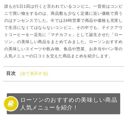
誰もが1日1回は行くと言われているコンビニ。一昔前はコンビ
ニで買い物をするのは、商品数も少なく定価に近い価格で買う
のはナンセンスでした。今では24時営業で商品や価格も充実し
て生活になくてはならないコンビニ。その中でも、テイクアウ
トコーヒーを一足先に「マチカフェ」として誕生させた「ロー
ソン」の美味しい商品をまとめてみました。ローソンおすすめ
の美味しいスイーツや飲み物、食品や惣菜、お弁当やパン等の
人気メニューの口コミを交えた商品まとめを紹介します。
目次
[全て表示する]
1
ローソンのおすすめの美味しい商品人気メニューを紹
介！
2
ローソンの美味しいおすすめ評判の人気商品：健康志向
ローソンのおすすめの美味しい商品
のスナック菓子
人気メニューを紹介！
3
ローソンの美味しいおすすめ評判の人気商品：甘さ控え
めスイーツ