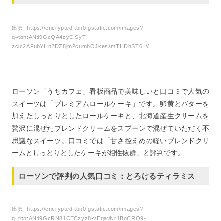
出典:
https://encrypted-tbn0.gstatic.com/images?
q=tbn:ANd9GcQA4zyCISyT-
zcic2AFubYHn2DZ8jmPcumhOJkesamTHDhST6_V
ローソン「うちカフェ」看板商品で美味しいと口コミで人気の
スイーツは「プレミアムロールケーキ」です。卵黄とバターを
加えたしっとりとしたロールケーキと、北海道産生クリームを
贅沢に混ぜたブレンドクリームをスプーンで混ぜていただく不
思議なスイーツ。口コミでは「甘さ控えめの軽いブレンドクリ
ームとしっとりとしたケーキが相性抜群」と評判です。
ローソンで評判の人気口コミ：とろけるティラミス
出典:
https://encrypted-tbn0.gstatic.com/images?
q=tbn:ANd9GcRN81CECzyz8-vEqavNr1BoCRQ9-