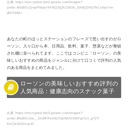
4
ローソンの美味しいおすすめ評判の人気商品：豊富な種
出典:
https://encrypted-tbn0.gstatic.com/images?
q=tbn:ANd9GcQmpPi9qeV4Y9tQSjQhJ28Ok_EANQDH2YhCsAavYm-
類の冷凍食品
jB37I9RkI
5
ローソンの美味しいおすすめ評判の人気商品：プレーン
ヨーグルトで美腸活
6
ローソンの美味しいおすすめ評判の人気商品：ホットと
あなたの町のほっとステーションのフレーズで思い出すのがロ
アイスで飲みタイム
ーソン。入り口から本、日用品、飲料、菓子、惣菜などが整頓
7
ローソンの美味しいおすすめ評判の人気商品：健康美た
され棚に並べられてます。ここではコンビニ「ローソン」の美
っぷりサラダ＆お惣菜
味しいおすすめの商品をジャンルに分けて口コミで評判の人気
8
ローソンの美味しいおすすめ評判の人気商品：チルドで
のある商品をまとめてみました。
長持ちお弁当
9
ローソンの美味しいおすすめ評判の人気商品：ローソン
ローソンの美味しいおすすめ評判の
のベーカリー
人気商品：健康志向のスナック菓子
10
ローソンの美味しいおすすめ評判の人気商品：限定と定
番のカップ麺
11
ローソンの美味しいおすすめ評判の人気商品：こんなに
出典:
https://encrypted-tbn0.gstatic.com/images?
もある？番外編
q=tbn:ANd9GcSw__OcMFRzhhGPpU6AIG3NIFgrG1t_gY2T-
6tcCje3eGhzaziG
12
ローソンの美味しいおすすめ評判の人気商品のまとめ