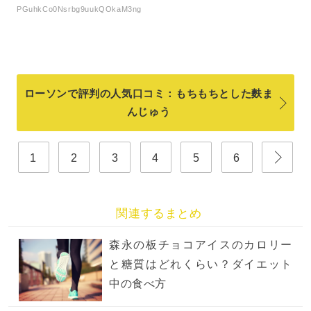
PGuhkCo0Nsrbg9uukQOkaM3ng
ローソンで評判の人気口コミ：もちもちとした麩ま
んじゅう
1
2
3
4
5
6
関連するまとめ
森永の板チョコアイスのカロリー
と糖質はどれくらい？ダイエット
中の食べ方