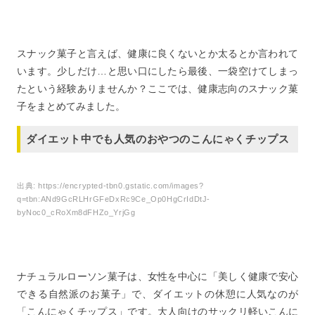
スナック菓子と言えば、健康に良くないとか太るとか言われて
います。少しだけ…と思い口にしたら最後、一袋空けてしまっ
たという経験ありませんか？ここでは、健康志向のスナック菓
子をまとめてみました。
ダイエット中でも人気のおやつのこんにゃくチップス
出典:
https://encrypted-tbn0.gstatic.com/images?
q=tbn:ANd9GcRLHrGFeDxRc9Ce_Op0HgCrIdDtJ-
byNoc0_cRoXm8dFHZo_YrjGg
ナチュラルローソン菓子は、女性を中心に「美しく健康で安心
できる自然派のお菓子」で、ダイエットの休憩に人気なのが
「こんにゃくチップス」です。大人向けのサックリ軽いこんに