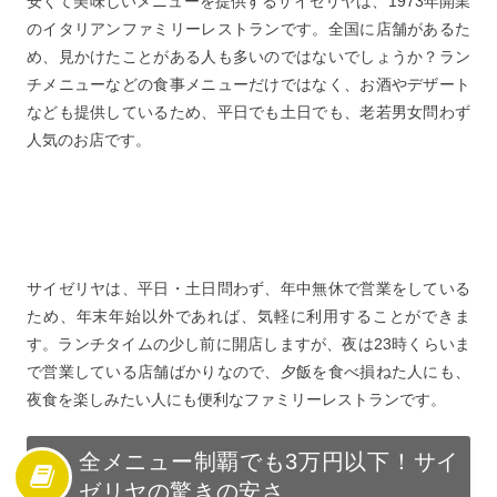
安くて美味しいメニューを提供するサイゼリヤは、1973年開業
9
お財布に優しい！サイゼリヤのランチメニューはワンコ
のイタリアンファミリーレストランです。全国に店舗があるた
イン！
め、見かけたことがある人も多いのではないでしょうか？ラン
チメニューなどの食事メニューだけではなく、お酒やデザート
10
ランチ以外でも食べられるサイゼリヤの格安人気メニュ
なども提供しているため、平日でも土日でも、老若男女問わず
ー
人気のお店です。
11
ランチメニューに合わせたいサイゼリヤのおすすめスイ
ーツ
12
ランチメニュー並みに激安？サイゼリヤでメニューカス
タムを楽しもう
13
ランチタイムでも！お酒も楽しめるサイゼリヤのメニュ
サイゼリヤは、平日・土日問わず、年中無休で営業をしている
ー
ため、年末年始以外であれば、気軽に利用することができま
14
ママさんが喜ぶサイゼリヤおすすめのキッズメニュー
す。ランチタイムの少し前に開店しますが、夜は23時くらいま
15
子供だけでなく大人も熱中？サイゼリヤの間違い探し
で営業している店舗ばかりなので、夕飯を食べ損ねた人にも、
16
サイゼリヤでランチメニューを堪能しよう！近くのサイ
夜食を楽しみたい人にも便利なファミリーレストランです。
ゼリヤをチェック
全メニュー制覇でも3万円以下！サイ
ゼリヤの驚きの安さ