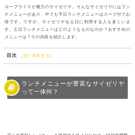
ロープライスが魅力のサイゼリヤ。そんなサイゼリヤにはラン
チメニューがあり、中でも平日ランチメニューはスープ付でお
得です。ですが、サイゼリヤを土日に利用する人も多くいま
す。土日ランチメニューはどのようなものなのか？おすすめの
メニューは？その内容を紹介します。
目次
[全て表示する]
1
ランチメニューが豊富なサイゼリヤって一体何？
2
全メニュー制覇でも3万円以下！サイゼリヤの驚きの安さ
3
スープ付きでお得！ランチメニューをサイゼリヤで堪能
ランチメニューが豊富なサイゼリヤ
しよう
って一体何？
4
サイゼリヤのランチメニューは平日限定？土日はダメ？
5
サイゼリヤのランチメニューは選べる楽しさ9種類
6
ランチメニューのライス量は調整できる？
7
ランチメニューは全品サラダ付！お得なバランスランチ
8
ランチメニューを頼むならドリンクバーもおすすめ