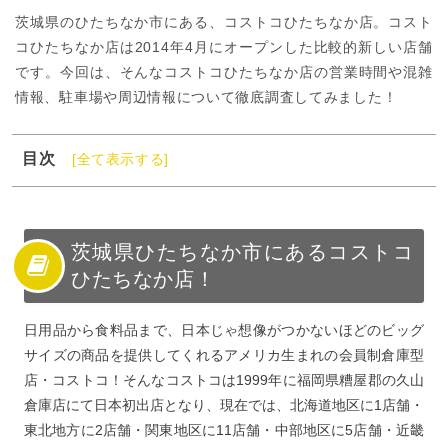
茨城県のひたちなか市にある、コストコひたちなか店。コスト
コひたちなか店は2014年4月にオープンした比較的新しい店舗
です。今回は、そんなコストコひたちなか店の営業時間や混雑
情報、駐車場や周辺情報について徹底調査してみました！
目次
[全て表示する]
1
茨城県ひたちなか市にあるコストコひたちなか店！
2
コストコひたちなか店詳細や周辺情報について知りた
い！
茨城県ひたちなか市にあるコストコ
3
コストコひたちなか店詳細や周辺情報を調査せよ！
ひたちなか店！
4
コストコひたちなか店の営業時間は？
日用品から食料品まで、日本じゃ想像がつかないほどのビッグ
5
コストコひたちなか店への行き方は？
サイズの商品を提供してくれるアメリカ生まれの会員制倉庫型
6
コストコひたちなか店に駐車場はある？
店・コストコ！そんなコストコは1999年に福岡県糟屋郡の久山
7
コストコひたちなか店の混雑状態は？
倉庫店にて日本初出店となり、現在では、北海道地区に1店舗・
8
コストコひたちなか店の周辺施設には何がある？
東北地方に2店舗・関東地区に11店舗・中部地区に5店舗・近畿
9
コストコひたちなか店の行き方・営業時間・混雑状態ま