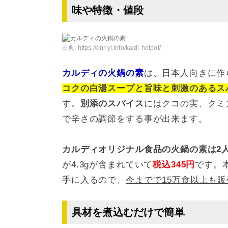
味や特徴・値段
出典:
https://enriyl.info/kaldi-hotpot/
カルディの火鍋の素
は、日本人向きに作
コクの白湯スープと旨味と刺激のあるス
す。
別添のスパイス
にはクコの実、クミ
で辛さの調節をする事が出来ます。
カルディオリジナル食品の火鍋の素は2人
が4.3gが含まれていて
税込345円
です。
手に入るので、
今までで15万食以上も
具材を煮込むだけで簡単