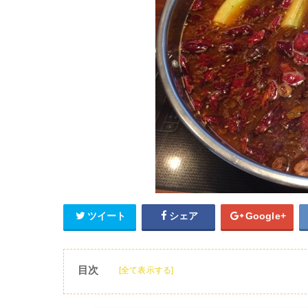
ツイート
シェア
Google+
目次
[全て表示する]
1
カルディの火鍋の素が王様のブランチで紹介
2
カルディの火鍋の素とは?