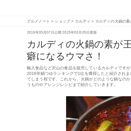
グルメノート
>
ショップ
>
カルディ
>
カルディの火鍋の素
2019年05月07日公開
2025年03月05日更新
カルディの火鍋の素が
癖になるウマさ！
輸入食品など沢山の食品を販売しているカルディですが
2018年鍋つゆランキングで1位を獲得したと紹介され
てしまう程です。これから、火鍋がどのような鍋なのか
うものやアレンジレシピまで紹介していきます。