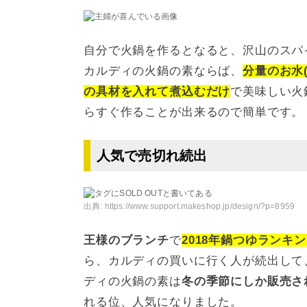
自分で火鍋を作るとなると、沢山のスパ
カルディの火鍋の素ならば、
分量のお水
の具材を入れて煮込むだけ
で美味しい火
らすぐ作ることが出来るので簡単です。
人気で売切れ続出
出典:
https://www.support.makeshop.jp/design/?p=8959
王様のブランチ
で
2018年鍋つゆランキ
ら、カルディの買いに行く人が続出して
ディの火鍋の素は
冬の季節にしか販売さ
れる位、人気になりました。