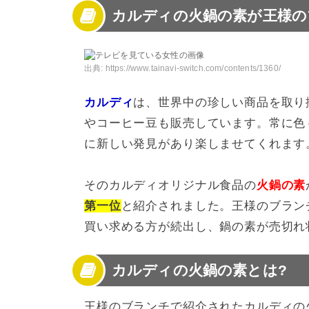
カルディの火鍋の素が王様の
3
カルディの火鍋の素の作り方
4
カルディの火鍋の素のアレンジレシピ
5
カルディの火鍋は辛くて癖になる
出典:
https://www.tainavi-switch.com/contents/1360/
カルディ
は、世界中の珍しい商品を取り
やコーヒー豆も販売しています。常に色
に新しい発見があり楽しませてくれます
そのカルディオリジナル食品の
火鍋の素
第一位
と紹介されました。王様のブラン
買い求める方が続出し、鍋の素が売切れ
カルディの火鍋の素とは?
王様のブランチで紹介されたカルディの