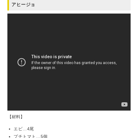
アヒージョ
【材料】
エビ…4尾
プチトマト…5個