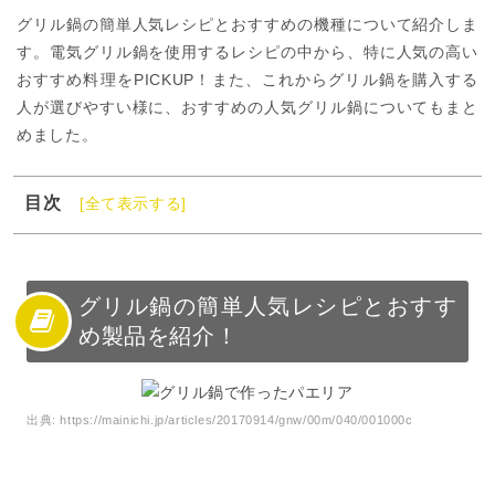
グリル鍋の簡単人気レシピとおすすめの機種について紹介しま
す。電気グリル鍋を使用するレシピの中から、特に人気の高い
おすすめ料理をPICKUP！また、これからグリル鍋を購入する
人が選びやすい様に、おすすめの人気グリル鍋についてもまと
めました。
目次
[全て表示する]
1
グリル鍋の簡単人気レシピとおすすめ製品を紹介！
2
グリル鍋とはどんなもの？
3
グリル鍋の簡単人気レシピ
グリル鍋の簡単人気レシピとおすす
め製品を紹介！
4
使い勝手が良い人気のグリル鍋
5
人気グリル鍋のレシピで食卓を華やかにしよう！
出典:
https://mainichi.jp/articles/20170914/gnw/00m/040/001000c