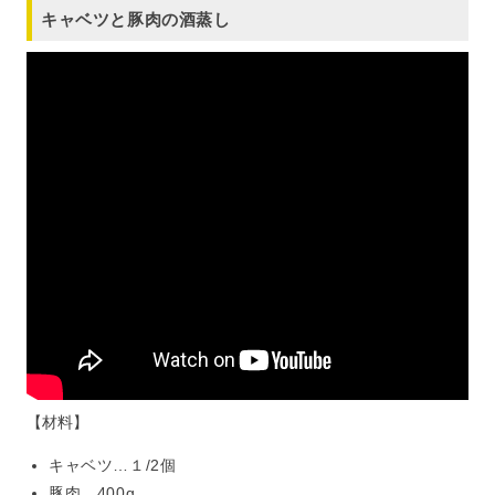
キャベツと豚肉の酒蒸し
【材料】
キャベツ…１/2個
豚肉…400g