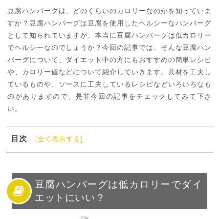
豆腐ハンバーグは、どのくらいのカロリーなのかを知っていま
すか？豆腐ハンバーグは豆腐を使用したヘルシーなハンバーグ
として知られていますが、本当に豆腐ハンバーグは低カロリー
でヘルシーなのでしょうか？今回の記事では、そんな豆腐ハン
バーグについて、ダイエット中の方にもおすすめの簡単レシピ
や、カロリー値などについて紹介していきます。具材を工夫し
ているものや、ソースに工夫しているレシピなどいろいろなも
のがありますので、是非今回の記事をチェックしてみて下さ
い。
目次
[全て表示する]
1
豆腐ハンバーグは低カロリーでダイエットにいい？
2
豆腐ハンバーグのカロリーは？
3
豆腐で作る低カロリーハンバーグの簡単レシピ【具材で
豆腐ハンバーグは低カロリーでダイ
工夫編】
エットにいい？
4
豆腐で作る低カロリーハンバーグの簡単レシピ【ソース