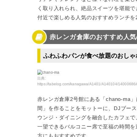
く取り入れられ、絶品スイーツを堪能で
付近で楽しめる人気のおすすめランチを
赤レンガ倉庫のおすすめ人気
ふわふわパンが食べ放題のおしゃれ店
出典:
https://tabelog.com/kanagawa/A1401/A140104/14000686/dtlphotolst/3
赤レンガ倉庫2号館にある「chano-m
間」を作ることをモットーに、DJブー
ウンジ・ダイニングを融合したカフェで
一望できるバルコニー席で至福の時間を
方にもおすすめです。