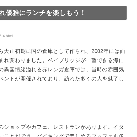
れ優雅にランチを楽しもう！
すすめ店
食ランチ
ェ
満足！
5-4.html
大正初期に国の倉庫として作られ、2002年には面
まれ変わりました。ベイブリッジが一望できる海に
の異国情緒溢れる赤レンガ倉庫では、当時の雰囲気
ベントが開催されており、訪れた多くの人を魅了し
のショップやカフェ、レストランがあります。イタ
むことができ、バイキングで楽しめるブッフェも多