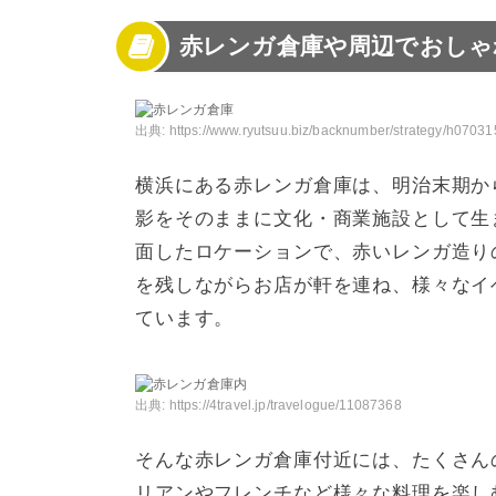
2
赤レンガ倉庫のおすすめ人気のランチのお店
赤レンガ倉庫や周辺でおしゃ
3
赤レンガ倉庫でバイキングランチが人気のお
4
赤レンガ倉庫のちょっと休憩におすすめな軽
5
赤レンガ倉庫のスイーツが楽しめる人気カフ
6
赤レンガ倉庫ならランチもショッピングも大
出典:
https://www.ryutsuu.biz/backnumber/strategy/h07031
横浜にある赤レンガ倉庫は、明治末期から
影をそのままに文化・商業施設として生
面したロケーションで、赤いレンガ造り
を残しながらお店が軒を連ね、様々なイ
ています。
出典:
https://4travel.jp/travelogue/11087368
そんな赤レンガ倉庫付近には、たくさん
リアンやフレンチなど様々な料理を楽し