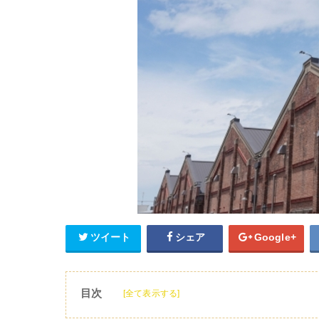
ツイート
シェア
Google+
目次
[全て表示する]
1
赤レンガ倉庫や周辺でおしゃれ優雅にランチ