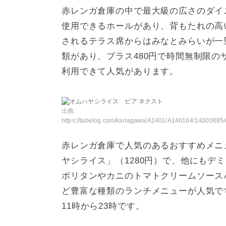
赤レンガ倉庫の中で最大級の広さのダイニ
使用できるホールがあり、背もたれの高
されるテラス席からはみなとみらいが一望
類があり、プラス480円で時間無制限
利用できて人気があります。
出典:
https://tabelog.com/kanagawa/A1401/A140104/14000685/dtlmenu/
赤レンガ倉庫で人気のあるおすすめメニ
ヤシライス」（1280円）で、他にもデ
ポリタンやカニのトマトクリームソースパ
ど豊富な種類のランチメニューが人気で
11時から23時です。