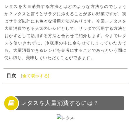
レタスを大量消費する方法とはどのような方法なのでしょう
か？レタスと言うとサラダに添えることが多い野菜ですが、実
はサラダ以外にも色々な活用方法があります。今回、レタスを
大量消費できる人気のレシピとして、サラダで活用する方法と
おかずとして活用する方法と合わせて紹介します。今までレタ
スを使いきれずに、冷蔵庫の中に余らせてしまっていた方で
も、大量消費できるレシピを参考にすることであっという間に
使い切り、美味しくいただくことができます。
目次
[全て表示する]
1
レタスを大量消費するには？
2
レタスを大量消費できる人気レシピ《サラダ編》
3
レタスを大量消費できる人気レシピ《おかず編》
レタスを大量消費するには？
4
レタスの大量消費レシピで1玉丸ごと消費できる