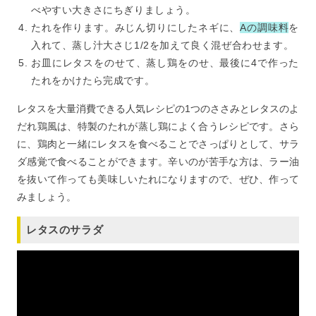
べやすい大きさにちぎりましょう。
たれを作ります。みじん切りにしたネギに、
Aの調味料
を
入れて、蒸し汁大さじ1/2を加えて良く混ぜ合わせます。
お皿にレタスをのせて、蒸し鶏をのせ、最後に4で作った
たれをかけたら完成です。
レタスを大量消費できる人気レシピの1つのささみとレタスのよ
だれ鶏風は、特製のたれが蒸し鶏によく合うレシピです。さら
に、鶏肉と一緒にレタスを食べることでさっぱりとして、サラ
ダ感覚で食べることができます。辛いのが苦手な方は、ラー油
を抜いて作っても美味しいたれになりますので、ぜひ、作って
みましょう。
レタスのサラダ