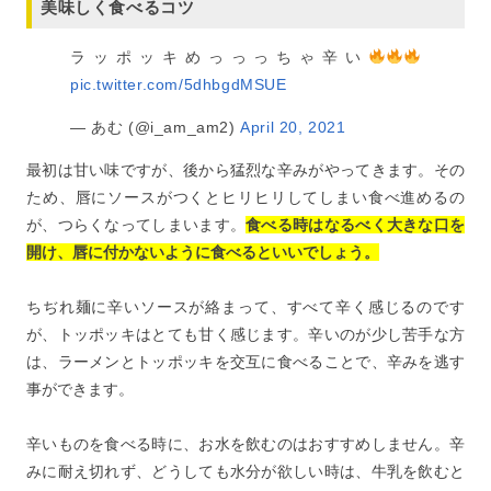
美味しく食べるコツ
ラッポッキめっっっちゃ辛い
pic.twitter.com/5dhbgdMSUE
— あむ (@i_am_am2)
April 20, 2021
最初は甘い味ですが、後から猛烈な辛みがやってきます。その
ため、唇にソースがつくとヒリヒリしてしまい食べ進めるの
が、つらくなってしまいます。
食べる時はなるべく大きな口を
開け、唇に付かないように食べるといいでしょう。
ちぢれ麺に辛いソースが絡まって、すべて辛く感じるのです
が、トッポッキはとても甘く感じます。辛いのが少し苦手な方
は、ラーメンとトッポッキを交互に食べることで、辛みを逃す
事ができます。
辛いものを食べる時に、お水を飲むのはおすすめしません。辛
みに耐え切れず、どうしても水分が欲しい時は、牛乳を飲むと