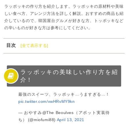
ラッポッキの作り方を紹介します。ラッポッキの原材料や美味
しい食べ方、アレンジ方法を詳しく解説。おすすめの商品も紹
介しているので、韓国屋台グルメが好きな方、トッポッキなど
の辛いものが好きな方は参考にしてください。
目次
[全て表示する]
1
ラッポッキの美味しい作り方を紹介！
2
ラッポッキとは？
3
ラッポッキの作り方とポイント
ラッポッキの美味しい作り方を紹
介！
4
ラッポッキは通販で購入可能
5
ラッポッキは辛いもの好きにおすすめの韓国屋台グル
最強のスイーツ、ラッポッキ…うますぎる…！
メ！
pic.twitter.com/vwHRvMY9kn
— おやすみ@The Beoulves（アボット実装待
ち） (@miofumi88)
April 13, 2021