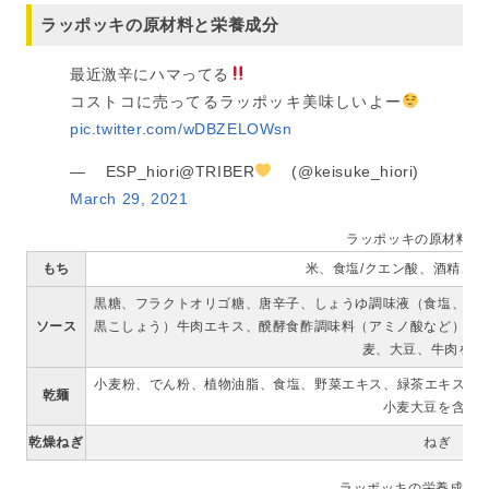
ラッポッキの原材料と栄養成分
最近激辛にハマってる
コストコに売ってるラッポッキ美味しいよー
pic.twitter.com/wDBZELOWsn
— ESP_hiori@TRIBER
(@keisuke_hiori)
March 29, 2021
ラッポッキの原材料
もち
米、食塩/クエン酸、酒精、
黒糖、フラクトオリゴ糖、唐辛子、しょうゆ調味液（食塩、ス
ソース
黒こしょう）牛肉エキス、醗酵食酢調味料（アミノ酸など）酒
麦、大豆、牛肉を含
小麦粉、でん粉、植物油脂、食塩、野菜エキス、緑茶エキス/か
乾麺
小麦大豆を含む
乾燥ねぎ
ねぎ
ラッポッキの栄養成分