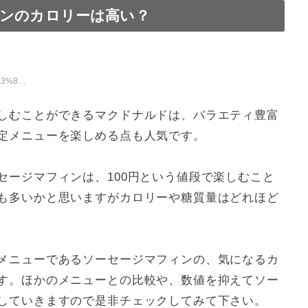
ンのカロリーは高い？
比較
？
！？
%E3%83%B3
しむことができるマクドナルドは、バラエティ豊富
定メニューを楽しめる点も人気です。
セージマフィンは、100円という値段で楽しむこと
も多いかと思いますがカロリーや糖質量はどれほど
メニューであるソーセージマフィンの、気になるカ
す。ほかのメニューとの比較や、数値を抑えてソー
していきますので是非チェックしてみて下さい。