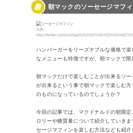
朝マックのソーセージマフィ
3
マクドナルドの他の朝メニューとのカロリー
4
ソーセージマフィンのカロリーを抑えるには
5
ソーセージマフィンのカロリーは意外と高め
出典:
https://twitter.com/hashtag/%E3%82%BD%E3%83%BC%E3%82%BB%E3%83%BC%E3%82%B8%E3%83%9E%E3%83%95%E3%82%A3
ハンバーガーをリーズナブルな価格で楽
なメニューも特徴ですが、朝マックで限
朝マックだけで楽しむことが出来るソー
が出来るという事で朝マックで楽しむ方
のものになっているのでしょうか？
今回の記事では、マクドナルドの朝限定
ロリーや糖質量について紹介していきま
セージマフィンを楽しむ方法なども紹介