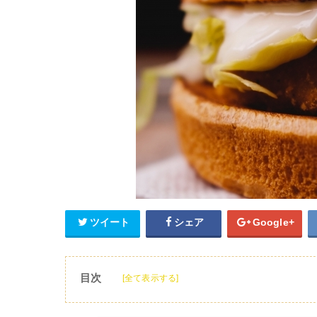
ツイート
シェア
Google+
目次
[全て表示する]
1
朝マックのソーセージマフィンのカロリーは
2
ソーセージマフィンのカロリーと糖質