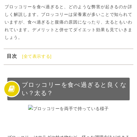
ブロッコリーを食べ過ぎると、どのような弊害が起きるのか詳
しく解説します。ブロッコリーは栄養素が多いことで知られて
いますが、食べ過ぎると腹痛の原因になったり、太るともいわ
れています。デメリットと併せてダイエット効果も見ていきま
しょう。
目次
[全て表示する]
1
ブロッコリーを食べ過ぎると良くない？太る？
2
ブロッコリーの食べ過ぎによるデメリット
3
ブロッコリーの注意点
ブロッコリーを食べ過ぎると良くな
い？太る？
4
ブロッコリーのダイエット効果
5
ブロッコリーの食べ過ぎまとめ