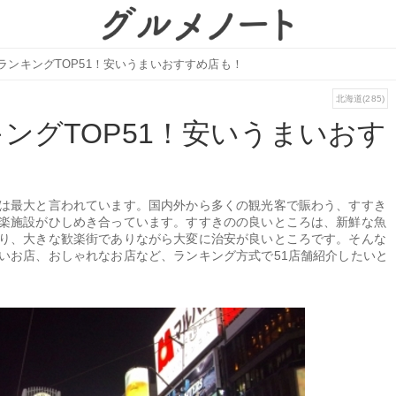
ランキングTOP51！安いうまいおすすめ店も！
北海道(285)
ングTOP51！安いうまいおす
は最大と言われています。国内外から多くの観光客で賑わう、すすき
楽施設がひしめき合っています。すすきのの良いところは、新鮮な魚
り、大きな歓楽街でありながら大変に治安が良いところです。そんな
いお店、おしゃれなお店など、ランキング方式で51店舗紹介したいと