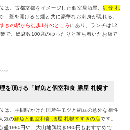
位は、
古都京都をイメージした個室居酒屋
、
紅音 札
で、蓋を開けると煙と共に豪華なお刺身が現れる、
すきの駅から徒歩1分のところ
にあり、ランチは12
営業で、総席数100席のゆったりと落ち着いたお店で
/smp2/
理を頂ける「鮮魚と個室和食 膳屋 札幌す
7位は、手間暇かけた国産牛モツと納豆の意外な相性
人気
の
鮮魚と個室和食 膳屋 札幌すすきの店
です。
盛1980円や、大山地鶏焼き980円もおすすめで