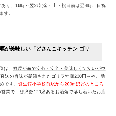
にあり、16時～翌2時(金・土・祝日前は翌4時、日祝
ります。
牡蠣が美味しい「どさんこキッチン ゴリ
位は、
鮮度が命で安心・安全・美味しくて安いがウ
直送の旨味が凝縮されたゴリラ牡蠣230円～や、函
すめです。
資生館小学校前駅から200mほどのところ
での営業で、総席数120席あるお洒落で落ち着いたお店