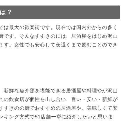
1位
は？
1位
1位
1位
では最大の歓楽街です。現在では国内外からの多く
1位
街です。そんなすすきのには、居酒屋をはじめ沢山
ます。女性でも安心して夜遅くまで飲むことのでき
、新鮮な魚介類を堪能できる居酒屋や料理やが沢山
れの飲食店が個性を出し合い、旨い・安い・新鮮が
すすきのの街でおすすめの居酒屋や、美味しくて安
ンキング方式で51店舗一挙に紹介したいと思いま