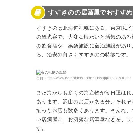
2
すすきのの居酒屋おすすめランキング51位〜4
すすきのの居酒屋でおすすめ
3
すすきのの居酒屋おすすめランキング40位～3
4
すすきのの居酒屋おすすめランキング30位～2
5
すすきのの居酒屋おすすめランキング20位～1
すすきのは北海道札幌にある、東京以北
6
すすきのの居酒屋おすすめランキング10位～
の観光客で、大変な賑わいと活気のある
7
すすきので人気の居酒屋へ行ってみよう！
の飲食店や、娯楽施設に宿泊施設があり
る、治安の良さもすすきのの特徴です。
出典:
https://www.ishinhotels.com/theb/sapporo-susukino/
また海からも多くの海産物が毎日運ばれ
あります。沢山のお店がある分、それぞ
揃ったお店も数多くあります。そんな、
い居酒屋に、お洒落な居酒屋などを、ラ
す。