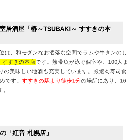
居酒屋「椿～TSUBAKI～ すすきの本
9位は、和モダンなお洒落な空間で
ラムや牛タンのし
～ すすきの本店
です。熱帯魚が泳ぐ個室や、100人ま
りの美味しい地酒も充実しています。厳選肉寿司食
すめです。
すすきの駅より徒歩1分
の場所にあり、16
す。
秒の「紅音 札幌店」