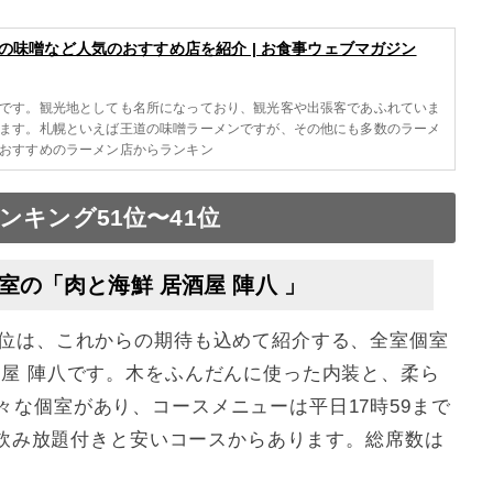
味噌など人気のおすすめ店を紹介 | お食事ウェブマガジン
です。観光地としても名所になっており、観光客や出張客であふれていま
ます。札幌といえば王道の味噌ラーメンですが、その他にも多数のラーメ
おすすめのラーメン店からランキン
キング51位〜41位
室の「肉と海鮮 居酒屋 陣八 」
1位は、これからの期待も込めて紹介する、全室個室
酒屋 陣八です。木をふんだんに使った内装と、柔ら
な個室があり、コースメニューは平日17時59まで
円で飲み放題付きと安いコースからあります。総席数は