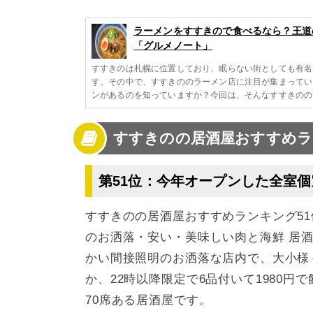
ラーメンをすすきので食べるなら？王道の
「グルメノート」
すすきのは札幌に位置しており、眠らない街としても有名
す。その中で、すすきののラーメン店に注目が集まってい
ンがあるのを知っていますか？今回は、そんなすすきのの
すすきのの居酒屋おすすめラン
第51位：今年オープンした全室個
すすきのの居酒屋おすすめランキング5
のお洒落・安い・美味しい肉と海鮮 居
かい間接照明のお洒落な店内で、大小様々
か、22時以降限定で6品付いて1980
70席ある居酒屋です。