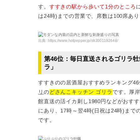
す。
すすきの駅から歩いて1分のところ
は24時)までの営業で、席数は100席あ
出典:
https://www.hotpepper.jp/strJ001192648/
第46位：毎日直送されるゴリラ
ラ」
すすきのの居酒屋おすすめランキング46
リ
の
どさんこキッチン ゴリラ
です。厚岸
館直送の活イカ刺し1980円などがおす
にあり、17時～翌4時(日祝は24時)ま
です。