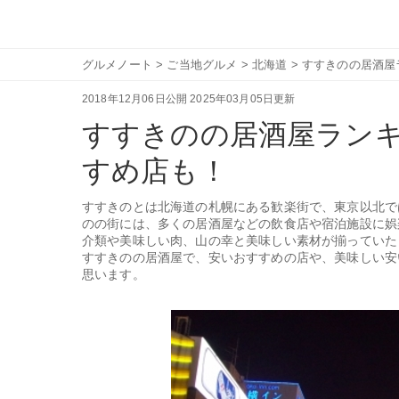
グルメノート
>
ご当地グルメ
>
北海道
>
すすきのの居酒屋
2018年12月06日公開
2025年03月05日更新
すすきのの居酒屋ランキ
すめ店も！
すすきのとは北海道の札幌にある歓楽街で、東京以北で
のの街には、多くの居酒屋などの飲食店や宿泊施設に娯
介類や美味しい肉、山の幸と美味しい素材が揃っていた
すすきのの居酒屋で、安いおすすめの店や、美味しい安
思います。