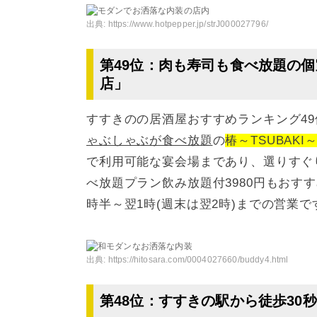
出典:
https://www.hotpepper.jp/strJ000027796/
第49位：肉も寿司も食べ放題の個室
店」
すすきのの居酒屋おすすめランキング4
ゃぶしゃぶが食べ放題
の
椿～TSUBAKI
で利用可能な宴会場まであり、選りすぐ
べ放題プラン飲み放題付3980円もおす
時半～翌1時(週末は翌2時)までの営業で
出典:
https://hitosara.com/0004027660/buddy4.html
第48位：すすきの駅から徒歩30