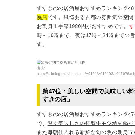
すすきのの居酒屋おすすめランキング48
幌店
です。風情ある古都の雰囲気の空間
お刺身玉手箱1980円がおすすめです。
す
時～16時まで、夜は17時～24時までの
す。
出典:
https://tabelog.com/hokkaido/A0101/A010103/1047076/dtlphotolst/3
第47位：美しい空間で美味しい料
すきの店」
すすきのの居酒屋おすすめランキング4
で、
驚く美味しさの特製牛モツ納豆鍋が
また毎朝仕入れる新鮮な旬の魚の刺身五点