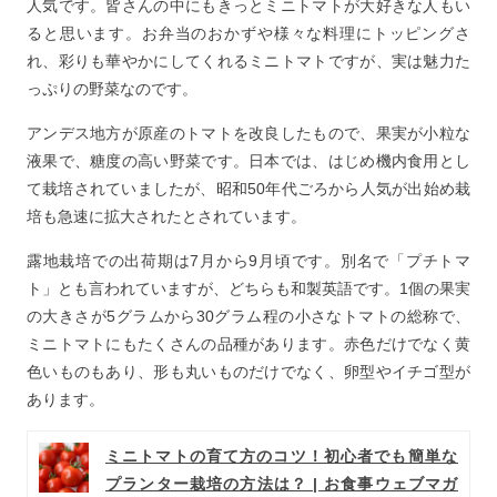
人気です。皆さんの中にもきっとミニトマトが大好きな人もい
6
ミニトマトは糖質制限ダイエットにも向いているのか？
ると思います。お弁当のおかずや様々な料理にトッピングさ
7
低カロリーなミニトマトのおすすめの調理法
れ、彩りも華やかにしてくれるミニトマトですが、実は魅力た
8
低カロリーだけどミニトマトを食べ過ぎるとどうなる
っぷりの野菜なのです。
の？
アンデス地方が原産のトマトを改良したもので、果実が小粒な
9
ミニトマトについてのまとめ
液果で、糖度の高い野菜です。日本では、はじめ機内食用とし
て栽培されていましたが、昭和50年代ごろから人気が出始め栽
培も急速に拡大されたとされています。
露地栽培での出荷期は7月から9月頃です。別名で「プチトマ
ト」とも言われていますが、どちらも和製英語です。1個の果実
の大きさが5グラムから30グラム程の小さなトマトの総称で、
ミニトマトにもたくさんの品種があります。赤色だけでなく黄
色いものもあり、形も丸いものだけでなく、卵型やイチゴ型が
あります。
ミニトマトの育て方のコツ！初心者でも簡単な
プランター栽培の方法は？ | お食事ウェブマガ