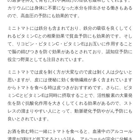
の過多を抑えて胃もたれや胸焼けの症状も緩和してくれます。
カリウムには身体に不要になった水分を排出させる働きもある
ので、高血圧の予防にも効果的です。
ミニトマトには鉄分も含まれており、鉄分の吸収を良くしてく
れるビタミンCとの相乗効果で貧血予防にも効果的です。そし
て、リコピン・ビタミンC・ビタミンEはお互いに作用すること
で脳の錆びつきを防ぐ効果があるとされており、認知症予防に
役立つ野菜としても注目されています。
ミニトマトでは皮を剝く方が大変なので皮は剝く人は少ないと
思いますが、皮には便秘に効く食物繊維が多く含まれています
からトマトを食べる時は皮つきがおすすめです。さらに、ビタ
ミンCとビタミンEは同時に摂取することで、活性酸素の大量発
生を防ぐ抗酸化作用を大きくしてくれる効果があるので、スト
レスの溜まりやすい人にとって、動脈硬化予防やがん予防にも
良いとされています。
お酒を飲む時に一緒にトマトを食べると、血液中のアルコール
濃度が3割ほど低下するという話も。アルコールが完全に分解さ