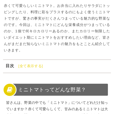
赤くて可愛らしいミニトマト。お弁当に入れたりサラダにトッ
ピングしたり、料理に彩をプラスするのにもよく使うミニトマ
トですが、驚きの事実がだくさんつまっている魅力的な野菜な
のです。今回は、ミニトマトにどんな栄養成分がつまっている
のか、1個で何キロカロリーあるのか、またカロリー制限した
いダイエット期にミニトマトをおすすめしたい理由など、皆さ
んがまだまだ知らないミニトマトの魅力をもとことん紹介して
いきます。
目次
[全て表示する]
1
ミニトマトってどんな野菜？
2
ミニトマトの栄養成分は？
3
ミニトマトは生活習慣病の予防にも効果的！
ミニトマトってどんな野菜？
4
ミニトマトのカロリー
皆さんは、野菜の中でも「ミニトマト」についてどれだけ知っ
5
ミニトマトはカロリーを抑えたいダイエット期におすす
ていますか？赤くて可愛らしくて、甘みのあるミニトマトは大
め！