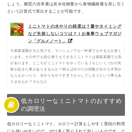
しょう。糖質の含有量は炭水化物量から食物繊維量を差し引く
という計算式で算出することが可能です。
ミニトマトの水やりの頻度は？量やタイミング
など失敗しないコツは？ | お食事ウェブマガジ
ン「グルメノート」
今家庭菜園が大人気です。マンションでも一軒家でもやる人が多く
います。その中でも初心者でもできるミニトマトは家庭菜園で人気
があります。ところがミニトマトをやっているうちにいくつかの失
敗が起きた事がありませんか？例えば水やりの回数が分からず実が
ならなかったり、水やりをやりすぎてからしてしまうという事もあ
りませんか？そんな人
低カロリーなミニトマトのおすすめ
の調理法
低カロリーなミニトマト、カロリー計算もしやすく普段の料理
にも使いやすいので、ぜひ多く取り入れて欲しいものです。ど