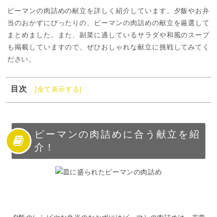
ピーマンの肉詰めの献立を詳しく紹介しています。夕飯やお弁
当のおかずにぴったりの、ピーマンの肉詰めの献立を厳選して
まとめました。また、副菜に適しているサラダや和風のスープ
も掲載していますので、ぜひおしゃれな献立に挑戦してみてく
ださい。
目次
[全て表示する]
1
ピーマンの肉詰めに合う献立を紹介！
2
ピーマンの肉詰めの献立【おかず】
3
ピーマンの肉詰めの献立【サラダ】
ピーマンの肉詰めに合う献立を紹
介！
4
ピーマンの肉詰めの献立【汁物】
5
ピーマンの肉詰めに合う献立で食卓を飾ろう！