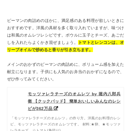
ピーマンの肉詰めのほかに、満足感のある料理が欲しいときに
おすすめです。洋風の具材を多く取り入れていますが、味つけ
は和風のオムレツレシピです。ボウルに玉子とチーズ、あごだ
しを入れたらよくかき混ぜましょう。
トマトとレンコンは、オ
リーブオイルで炒めると香りが引き立ちます。
メインのおかずのピーマンの肉詰めに、ボリューム感を加えた
献立になります。子供にも人気のお弁当のおかずになるので、
ぜひ作ってみてください。
モッツァレラチーズのオムレツ by 堀内八郎兵
衛 【クックパッド】 簡単おいしいみんなのレシ
ピが362万品
「モッツァレラチーズのオムレツ」の作り方。洋風のお料理のレシ
ピ、モッツァレラチーズのオムレツです。 材料:★卵、★モッツァ
レラチーズ、☆トマト(角切り)..