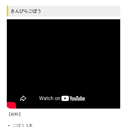
きんぴらごぼう
【材料】
ごぼう 1本