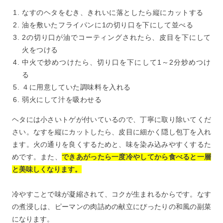
なすのヘタをむき、きれいに落としたら縦にカットする
油を敷いたフライパンに1の切り口を下にして並べる
2の切り口が油でコーティングされたら、皮目を下にして
火をつける
中火で炒めつけたら、切り口を下にして1～2分炒めつけ
る
４に用意していた調味料を入れる
弱火にして汁を吸わせる
ヘタには小さいトゲが付いているので、丁寧に取り除いてくだ
さい。なすを縦にカットしたら、皮目に細かく隠し包丁を入れ
ます。火の通りを良くするためと、味を染み込みやすくするた
めです。また、
できあがったら一度冷やしてから食べると一層
と美味しくなります。
冷やすことで味が凝縮されて、コクが生まれるからです。なす
の煮浸しは、ピーマンの肉詰めの献立にぴったりの和風の副菜
になります。