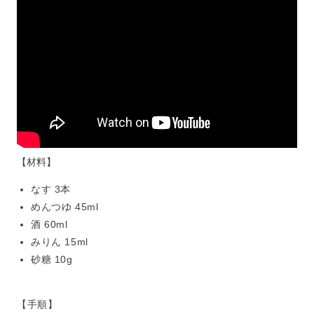
【材料】
なす 3本
めんつゆ 45ml
酒 60ml
みりん 15ml
砂糖 10g
【手順】