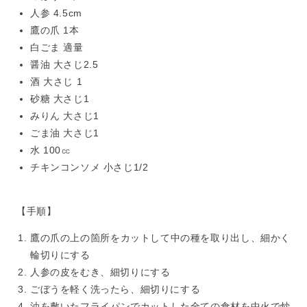
人参 4.5cm
鷹の爪 1本
白ごま 適量
醤油 大さじ2.5
酒 大さじ 1
砂糖 大さじ1
みりん 大さじ1
ごま油 大さじ1
水 100㏄
チキンコンソメ 小さじ1/2
【手順】
鷹の爪の上の箇所をカットして中の種を取り出し、細かく
輪切りにする
人参の皮をむき、細切りにする
ごぼうを軽く洗ったら、細切りにする
油を敷いたフライパンでカットした全ての食材を中火で炒