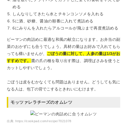
める
しんなりしてきたら水とチキンコンソメを入れる
5に酒、砂糖、醤油の順番に入れて煮詰める
6にみりんを入れたらアルコールが飛ぶまで再度煮詰める
ピーマンの肉詰めに最適な和風の献立になります。お弁当の副
菜のおかずにも合うでしょう。具材の量はお好みで入れてもら
っても構いませんが、
ごぼうの量に対して、人参の量は1/3がお
すすめです。
鷹の爪の種を取り出す際は、調理ばさみを使うと
カットしやすいでしょう。
ごぼうは皮をむかなくても問題はありません。どうしても気に
なる人は、包丁の背でこするときれいにむけます。
モッツァレラチーズのオムレツ
出典:
https://cookpad.com/recipe/7021078