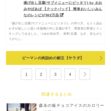
揚げ出し豆腐(サブメニューにピッタリ) by おお
みやばあば 【クックパッド】 簡単おいしいみん
なのレシピが362万品
「揚げ出し豆腐(サブメニューにピッタリ)」の作り方。もう１品お
かずが欲しいと思い冷蔵庫の中に豆腐が半丁、野菜室の野菜とドッ
キングしてみました。つゆが決め手。 材料:豆腐、なす、甘ながと
うがらし..
ピーマンの肉詰めの献立【サラダ】
1
2
3
4
関連するまとめ
森永の板チョコアイスのカロリー