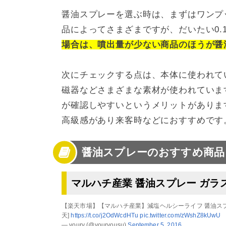
醤油スプレーを選ぶ時は、まずはワンプ
品によってさまざまですが、だいたい0.
場合は、噴出量が少ない商品のほうが醤
次にチェックする点は、本体に使われて
磁器などさまざまな素材が使われていま
が確認しやすいというメリットがありま
高級感があり来客時などにおすすめです
醤油スプレーのおすすめ商品
マルハチ産業 醤油スプレー ガラ
【楽天市場】【マルハチ産業】減塩ヘルシーライフ 醤油スプレ
天]
https://t.co/j2OdWcdHTu
pic.twitter.com/zWshZ8kUwU
— youry (@youryousu)
September 5, 2016