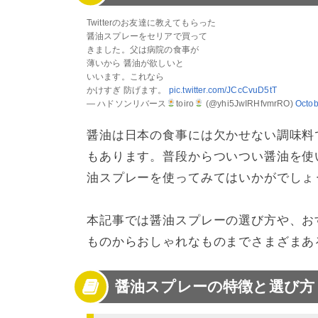
4
醤油スプレーは種類もデザインも豊富！
Twitterのお友達に教えてもらった
醤油スプレーをセリアで買って
きました。父は病院の食事が
薄いから 醤油が欲しいと
いいます。これなら
かけすぎ 防げます。
pic.twitter.com/JCcCvuD5tT
— ハドソンリバース
toiro
(@yhi5JwIRHfvmrRO)
Octob
醤油は日本の食事には欠かせない調味料
もあります。普段からついつい醤油を使
油スプレーを使ってみてはいかがでしょ
本記事では醤油スプレーの選び方や、お
ものからおしゃれなものまでさまざまあ
醤油スプレーの特徴と選び方