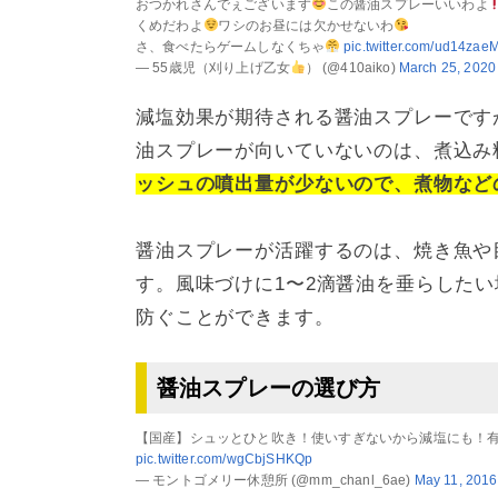
おつかれさんでぇございます
この醤油スプレーいいわよ
くめだわよ
ワシのお昼には欠かせないわ
さ、食べたらゲームしなくちゃ
pic.twitter.com/ud14zae
— 55歳児（刈り上げ乙女
） (@410aiko)
March 25, 2020
減塩効果が期待される醤油スプレーです
油スプレーが向いていないのは、煮込み
ッシュの噴出量が少ないので、煮物など
醤油スプレーが活躍するのは、焼き魚や
す。風味づけに1〜2滴醤油を垂らした
防ぐことができます。
醤油スプレーの選び方
【国産】シュッとひと吹き！使いすぎないから減塩にも！有田焼
pic.twitter.com/wgCbjSHKQp
— モントゴメリー休憩所 (@mm_chanl_6ae)
May 11, 2016