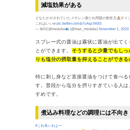
減塩効果がある
どなたかがされていたメチレン液だれ問題の救世主
ダイ
これはいいw
pic.twitter.com/p7uAqzXK83
— ᙢᗩᕮ@medaka
(@mae_medaka)
November 1, 2020
スプレー式の醤油は霧状に醤油が出てく
とができます。
そうすると少量でもしっ
りも塩分の摂取量を抑えることができる
特に刺し身など直接醤油をつけて食べる
す。普段から塩分を摂りすぎている人は
すめです。
煮込み料理などの調理には不向き
#これ良いわよー