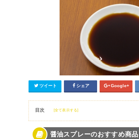
ツイート
シェア
Google+
目次
[全て表示する]
1
醤油スプレーのおすすめ商品を知りたい！
2
醤油スプレーの特徴と選び方
醤油スプレーのおすすめ商品
3
醤油スプレーのおすすめ商品