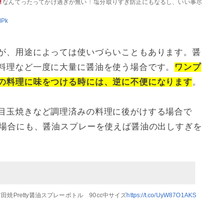
なんてったってかけ過ぎが無い
塩分取りすぎ防止にもなるし、いい事尽
MPk
が、用途によっては使いづらいこともあります。醤
料理など一度に大量に醤油を使う場合です。
ワンプ
の料理に味をつける時には、逆に不便になります
。
目玉焼きなど調理済みの料理に後がけする場合で
い場合にも、醤油スプレーを使えば醤油の出しすぎを
Pretty醤油スプレーボトル 90cc中サイズ
https://t.co/UyW87O1AKS