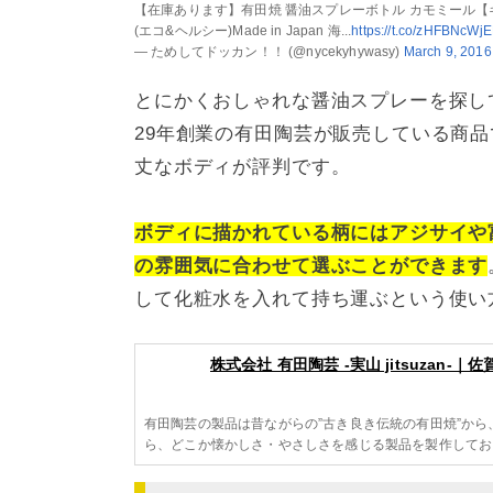
【在庫あります】有田焼 醤油スプレーボトル カモミール
(エコ&ヘルシー)Made in Japan 海...
https://t.co/zHFBNcWj
— ためしてドッカン！！ (@nycekyhywasy)
March 9, 2016
とにかくおしゃれな醤油スプレーを探し
29年創業の有田陶芸が販売している商
丈なボディが評判です。
ボディに描かれている柄にはアジサイや
の雰囲気に合わせて選ぶことができます
して化粧水を入れて持ち運ぶという使い
株式会社 有田陶芸 -実山 jitsuzan-｜
有田陶芸の製品は昔ながらの”古き良き伝統の有田焼”か
ら、どこか懐かしさ・やさしさを感じる製品を製作してお