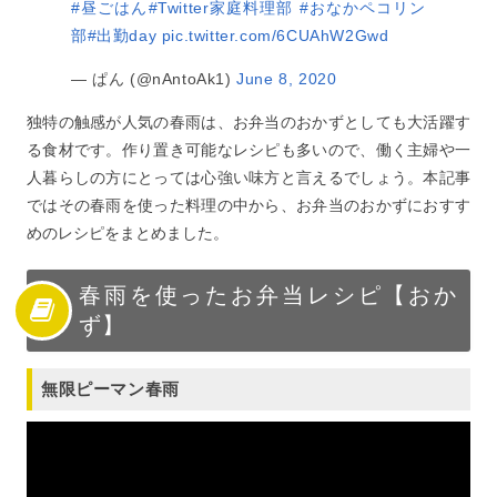
#昼ごはん
#Twitter家庭料理部
#おなかペコリン
部
#出勤day
pic.twitter.com/6CUAhW2Gwd
— ぱん (@nAntoAk1)
June 8, 2020
独特の触感が人気の春雨は、お弁当のおかずとしても大活躍す
る食材です。作り置き可能なレシピも多いので、働く主婦や一
人暮らしの方にとっては心強い味方と言えるでしょう。本記事
ではその春雨を使った料理の中から、お弁当のおかずにおすす
めのレシピをまとめました。
春雨を使ったお弁当レシピ【おか
ず】
無限ピーマン春雨