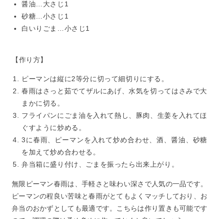
醤油…大さじ1
砂糖…小さじ1
白いりごま…小さじ1
【作り方】
ピーマンは縦に2等分に切って細切りにする。
春雨はさっと茹でてザルにあげ、水気を切ってはさみで大
まかに切る。
フライパンにごま油を入れて熱し、豚肉、生姜を入れてほ
ぐすように炒める。
3に春雨、ピーマンを入れて炒め合わせ、酒、醤油、砂糖
を加えて炒め合わせる。
弁当箱に盛り付け、ごまを振ったら出来上がり。
無限ピーマン春雨は、手軽さと味わい深さで人気の一品です。
ピーマンの程良い苦味と春雨がとてもよくマッチしており、お
弁当のおかずとしても最適です。こちらは作り置きも可能です