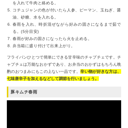
を入れて牛肉と絡める。
コチュジャンの色が付いたら人参、ピーマン、玉ねぎ、醤
油、砂糖、水を入れる。
春雨を入れ、時折混ぜながら好みの固さになるまで茹で
る。(5分目安)
春雨が好みの固さになったら火を止める。
弁当箱に盛り付けて出来上がり。
フライパンひとつで簡単にできる甘辛味のチャプチェです。チ
ャプチェは万能なおかずであり、お弁当のおかずはもちろん晩
酌のおつまみにもこの上ない一品です。
辛い物が好きな方は、
七味唐辛子を加えるなどして調節を行いましょう。
豚キムチ春雨