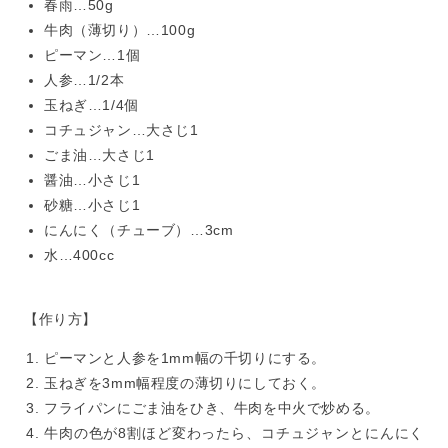
春雨…50g
牛肉（薄切り）…100g
ピーマン…1個
人参…1/2本
玉ねぎ…1/4個
コチュジャン…大さじ1
ごま油…大さじ1
醤油…小さじ1
砂糖…小さじ1
にんにく（チューブ）…3cm
水…400cc
【作り方】
ピーマンと人参を1mm幅の千切りにする。
玉ねぎを3mm幅程度の薄切りにしておく。
フライパンにごま油をひき、牛肉を中火で炒める。
牛肉の色が8割ほど変わったら、コチュジャンとにんにく