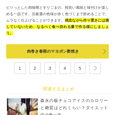
ピリっとした肉味噌とすりごまの、程良い風味と味付けが楽し
める一品です。豆板醤の色味が赤く色づくまで炒めることで、
ムラなく仕上げることができます。
残念ながら作り置きには適
していないため、なるべく食べ切れる量で作る様にしましょ
う。
肉巻き春雨のマヨポン酢焼き
1
2
3
4
5
関連するまとめ
森永の板チョコアイスのカロリー
と糖質はどれくらい？ダイエット
中の食べ方