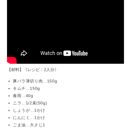
【材料】《レシピ：2人分》
豚バラ薄切り肉…150g
キムチ…150g
春雨…40g
ニラ…1/2束(50g)
しょうが…1かけ
にんにく…1かけ
ごま油…大さじ1