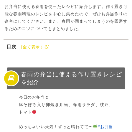
お弁当に使える春雨を使ったレシピに紹介します。作り置き可
能な春雨料理のレシピを中心に集めたので、ぜひお弁当作りの
参考にしてください。また、春雨が固まってしまうのを回避す
るためのコツについてもまとめました。
目次
[全て表示する]
1
春雨の弁当に使える作り置きレシピを紹介
2
春雨を使ったお弁当レシピ【おかず】
3
春雨を使ったお弁当レシピ【サラダ】
春雨の弁当に使える作り置きレシピ
を紹介
4
春雨を使ったお弁当レシピ【スープ】
5
春雨サラダが固まるのを防ぐコツと保存方法
今日のお弁当☺︎
6
春雨は弁当に使えるレシピが豊富
豚そぼろ入り卵焼き弁当、春雨サラダ、枝豆、
トマト
めっちゃいい天気！ずっと晴れてて〜
#お弁当