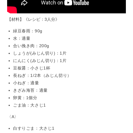
【材料】《レシピ：3人分》
緑豆春雨：90g
水：適量
合い挽き肉：200g
しょうが(みじん切り)：1片
にんにく(みじん切り)：1片
豆板醤：小さじ1杯
長ねぎ：1/2本（みじん切り）
小ねぎ：適量
きざみ海苔：適量
卵黄：1個分
ごま油：大さじ1
〈A〉
白すりごま：大さじ1