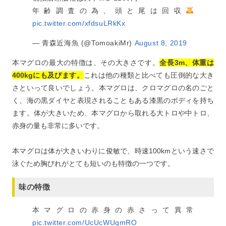
年齢調査の為、頭と尾は回収
pic.twitter.com/xfdsuLRkKx
— 青森近海魚 (@TomoakiMr)
August 8, 2019
本マグロの最大の特徴は、その大きさです。
全長3m、体重は
400kgにも及びます。
これは他の種類と比べても圧倒的な大き
さといって良いでしょう。本マグロは、クロマグロの名のごと
く、海の黒ダイヤと表現されることもある漆黒のボディを持ち
ます。体が大きいため、本マグロから取れる大トロや中トロ、
赤身の量も非常に多いです。
本マグロは体が大きいわりに俊敏で、時速100kmという速さで
泳ぐため胸びれがとても短いのも特徴の一つです。
味の特徴
本マグロの赤身の赤さって異常
pic.twitter.com/UcUcWUqmRO