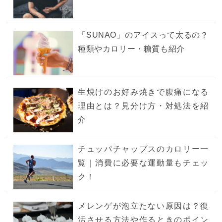
「SUNAO」のアイスって太るの？
種類やカロリー・糖質も紹介
生焼けのお好み焼きで腹痛になる
理由とは？見分け方・対処法を紹
介
チュッパチャップスのカロリー一
覧｜消費に必要な運動量もチェッ
ク！
メレンゲが泡立たない原因は？復
活させる方法や作るときのポイン