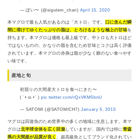
— ぽい〜 (@sigutem_chan)
April 15, 2020
本マグロで最も人気があるのは「大トロ」です。
口に含んだ瞬
間に溶けてゆくたっぷりの脂は、とろけるような極上の甘味
を
持ちます。本マグロは価格も最上級です。中トロも大トロほど
ではないものの、かなりの脂を含むため甘味とコクは高く評価
されています。本マグロの赤身は脂が少なく癖のない食べやす
い味です。
産地と旬
初競りの大間産大トロを食べにきた〜
( ´• ɷ •` )
pic.twitter.com/rQxVKM5bnU
— SATOMI (@SATOMICH7)
January 5, 2015
マグロは回遊魚のため世界中の多くの地域に生息します。本マ
グロは
北半球全体を広く回遊
していますが、国内では特に
青森
県の大間産が品質が良く
、超高級魚としてブランド化されてい