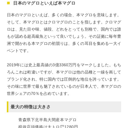
日本のマグロといえば本マグロ
日本のマグロといえば、多くの場合、本マグロを意味します。
そして、本マグロとはクロマグロのことを指します。クロマグ
ロは、見た目や味、値段、どれをとっても別格で、国内では誰
もが認める超高級魚といって良いでしょう。その証拠に毎年豊
洲で開かれる本マグロの初競りは、多くの耳目を集める一大イ
ベントです。
2019年には史上最高値の3億3360万円をマークしました。もち
ろんこれは桁違いですが、本マグロは他の品種と一線を画して
ブランド化され、特に国内では圧倒的な地位を誇っています。
その味に世界で最も魅了されているのが日本人で、本マグロの
世界シェアの70％を占めています。
最大の特徴は大きさ
青森県下北半島大間産本マグロ
税抜店頭価格は大トロ㌘1280円