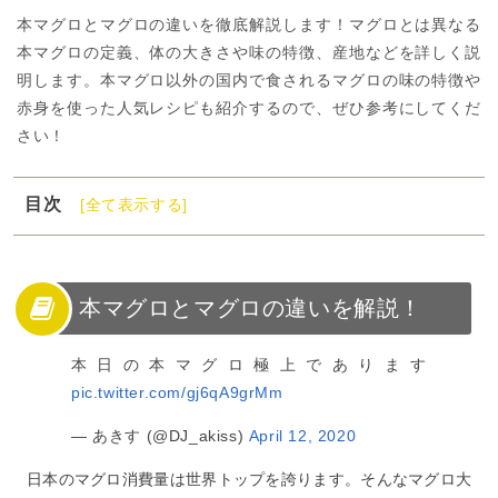
本マグロとマグロの違いを徹底解説します！マグロとは異なる
本マグロの定義、体の大きさや味の特徴、産地などを詳しく説
明します。本マグロ以外の国内で食されるマグロの味の特徴や
赤身を使った人気レシピも紹介するので、ぜひ参考にしてくだ
さい！
目次
[全て表示する]
1
本マグロとマグロの違いを解説！
2
本マグロの特徴
3
マグロの種類と味の特徴
本マグロとマグロの違いを解説！
4
本マグロとその他マグロの違い
本日の本マグロ極上であります
5
マグロを使った人気レシピ
pic.twitter.com/gj6qA9grMm
6
本マグロとマグロはランクが違う！
— あきす (@DJ_akiss)
April 12, 2020
日本のマグロ消費量は世界トップを誇ります。そんなマグロ大