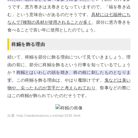
うです。恵方巻きは太巻きとなっていますので、「福を巻き込
む」という意味合いがあるのだそうです。
具材には七福神にち
なんで7種類の具材が使用されることが多く
、節分に恵方巻きを
食べることで良い年に使用としたのでしょう。
柊鰯を飾る理由
続いて、柊鰯を節分に飾る理由について見ていきましょう。理
由の前に、節分に柊鰯を飾るという行事を知っているでしょう
か？
柊鰯とはいわしの頭を焼き、柊の枝に刺したものとなりま
す
。この柊鰯を飾る理由は、やはり魔除けです。
鬼などは臭い
物や、尖ったものが苦手だと考えられており
、祭事などの際に
はこの柊鰯が飾られていたのだそうです。
出典:
http://wadainotansu.com/wp/1935.html