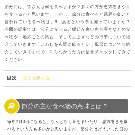
節分には、皆さんは何を食べますか？多くの方が恵方巻きや豆
を食べるかと思います。しかし、節分に食べると縁起が良いと
言われている食べ物は、9つあるという事を知っていますか？
今回の記事では、節分に食べると縁起が良い恵方巻きなどの食
べ物や、地方ごとの風習、そして豆まきなどの行事について紹
介していきます。いわしを玄関に飾るという風習についても紹
介していきますので、知らなかった方は是非チェックしてみて
ください。
目次
[全て表示する]
1
節分の主な食べ物の意味とは？
2
節分に縁起がいい食べ物
3
節分の食べ物の地方ごとの行事食
節分の主な食べ物の意味とは？
4
節分の食べ物のトリビア
毎年2月3日になると、なんとなく豆をまいたり、恵方巻きを食
5
節分に縁起のいい食べ物を食べて良い一年にしよう！
べるという方も多いかと思いますが、節分とはどういった日の