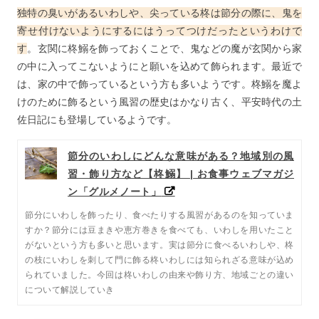
独特の臭いがあるいわしや、尖っている柊は節分の際に、鬼を
寄せ付けないようにするにはうってつけだったというわけで
す
。玄関に柊鰯を飾っておくことで、鬼などの魔が玄関から家
の中に入ってこないようにと願いを込めて飾られます。最近で
は、家の中で飾っているという方も多いようです。柊鰯を魔よ
けのために飾るという風習の歴史はかなり古く、平安時代の土
佐日記にも登場しているようです。
節分のいわしにどんな意味がある？地域別の風
習・飾り方など【柊鰯】 | お食事ウェブマガジ
ン「グルメノート」
節分にいわしを飾ったり、食べたりする風習があるのを知っていま
すか？節分には豆まきや恵方巻きを食べても、いわしを用いたこと
がないという方も多いと思います。実は節分に食べるいわしや、柊
の枝にいわしを刺して門に飾る柊いわしには知られざる意味が込め
られていました。今回は柊いわしの由来や飾り方、地域ごとの違い
について解説していき