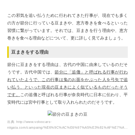
この邪気を追い払うために行われてきた行事が、現在でも多く
の方が節分に行っている豆まきや、恵方巻きを食べるといった
習慣に繋がっています。それでは、豆まきを行う理由や、恵方
巻きを食べる理由などについて、更に詳しく見てみましょう。
豆まきをする理由
節分に豆まきをする理由は、古代の中国に由来しているのだそ
うです。古代中国では、
節分に「追儺」と呼ばれる行事が行わ
れていたようで、この行事は鬼のお面をかぶった人を弓矢で追
い払う、といった現在の豆まきによく似ているものだったそう
です。
この追儺と呼ばれる行事が奈良時代に日本に伝わり、平
安時代には宮中行事として取り入れられたのだそうです。
出典:
http://www.volvocars-
niigata.com/campaing/%E6%9C%AC%E6%97%A5%E3%81%AF%E7%AF%80%E5%88%86/