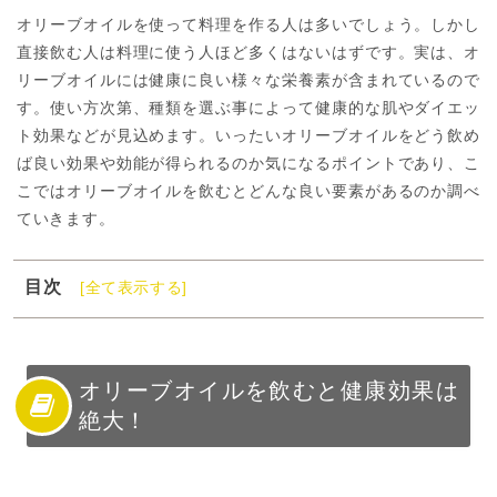
オリーブオイルを使って料理を作る人は多いでしょう。しかし
直接飲む人は料理に使う人ほど多くはないはずです。実は、オ
リーブオイルには健康に良い様々な栄養素が含まれているので
す。使い方次第、種類を選ぶ事によって健康的な肌やダイエッ
ト効果などが見込めます。いったいオリーブオイルをどう飲め
ば良い効果や効能が得られるのか気になるポイントであり、こ
こではオリーブオイルを飲むとどんな良い要素があるのか調べ
ていきます。
目次
[全て表示する]
1
オリーブオイルを飲むと健康効果は絶大！
2
オリーブオイルを飲むと、どんな効果・効能がある？
3
オリーブオイルのおすすめの種類や飲むタイミング
オリーブオイルを飲むと健康効果は
絶大！
4
オリーブオイルの健康効果を取り入れてみよう！