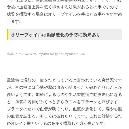
食後の血糖値上昇を低く抑制する効果があるとの事ですので、
糖質を摂取する場合はオリーブオイルを共にとる事をおすすめ
します。
オリーブオイルは動脈硬化の予防に効果あり
出典:
http://www.doumyaku-c2.jp/doumyakukouka/
最近特に増加の一途をたどっていると言われている突然死です
が、その中には心臓や脳の血管が詰まったり破れたりした人が
多いようです。加齢によるものや生活習慣病で動脈硬化になる
と、血管の内側がぷくっと膨らみこれをプラークと呼びます。
プラークのせいで血管が狭くなり、血流が悪化して、脳や心臓
の血管が詰まる、もしくは破れたりします。これに対処するた
めオレイン酸というものを多く摂取した方が良いです。