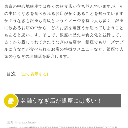
東京の中心地銀座では多くの飲食店が立ち並んでいますが、そ
の中にうなぎを食べられるお店が多くあることを知っています
か？うなぎも銀座も高級というイメージを持つ人も多く、銀座
に数あるお店の中から、どのお店を選ぼうか迷ってしまうこと
もあると思います。そこで、銀座の歴史や食文化と並行して、
古くから親しまれてきたうなぎの名店や、銀座でもリーズナブ
ルにうなぎが食べられるお店の特徴やメニューなど、銀座で人
気のうなぎの老舗店を紹介します。
目次
[全て表示する]
1
老舗うなぎ店が銀座には多い！
2
銀座でおすすめ厳選の老舗うなぎ店
3
銀座へおいしいうなぎを食べに行こう！
老舗うなぎ店が銀座には多い！
出典:
https://chigai-
allguide.com/%E5%A4%8F%E6%97%A5%E3%81%A8%E7%9C%9F%E5%A4%8F%E6%97%A5%E3%81%A8%E7%8C%9B%E6%9A%91%E6%97%A5%E3%81%A8%E9%85%B7%E6%9A%91%E6%97%A5%E3%81%A8%E7%86%B1%E5%B8%AF%E5%A4%9C/