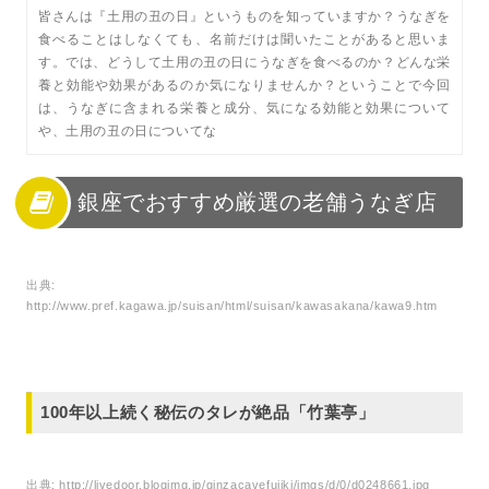
皆さんは『土用の丑の日』というものを知っていますか？うなぎを
食べることはしなくても、名前だけは聞いたことがあると思いま
す。では、どうして土用の丑の日にうなぎを食べるのか？どんな栄
養と効能や効果があるのか気になりませんか？ということで今回
は、うなぎに含まれる栄養と成分、気になる効能と効果について
や、土用の丑の日についてな
銀座でおすすめ厳選の老舗うなぎ店
出典:
http://www.pref.kagawa.jp/suisan/html/suisan/kawasakana/kawa9.htm
100年以上続く秘伝のタレが絶品「竹葉亭」
出典:
http://livedoor.blogimg.jp/ginzacavefujiki/imgs/d/0/d0248661.jpg