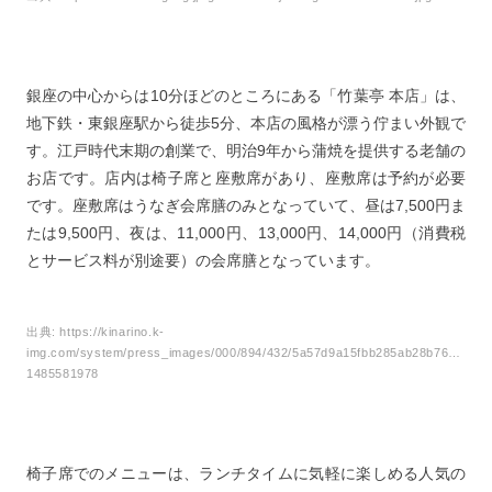
銀座の中心からは10分ほどのところにある「竹葉亭 本店」は、
地下鉄・東銀座駅から徒歩5分、本店の風格が漂う佇まい外観で
す。江戸時代末期の創業で、明治9年から蒲焼を提供する老舗の
お店です。店内は椅子席と座敷席があり、座敷席は予約が必要
です。座敷席はうなぎ会席膳のみとなっていて、昼は7,500円ま
たは9,500円、夜は、11,000円、13,000円、14,000円（消費税
とサービス料が別途要）の会席膳となっています。
出典:
https://kinarino.k-
img.com/system/press_images/000/894/432/5a57d9a15fbb285ab28b7673e45b
1485581978
椅子席でのメニューは、ランチタイムに気軽に楽しめる人気の