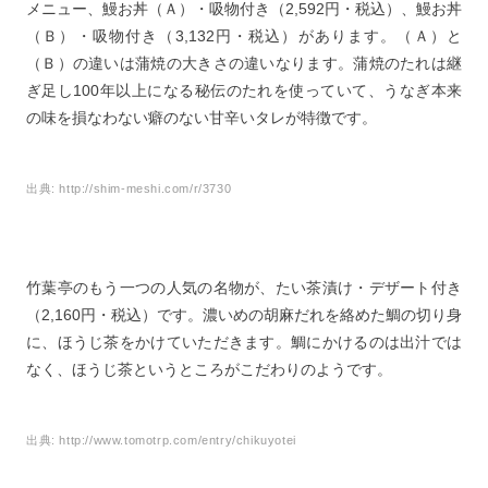
メニュー、鰻お丼（Ａ）・吸物付き（2,592円・税込）、鰻お丼
（Ｂ）・吸物付き（3,132円・税込）があります。（Ａ）と
（Ｂ）の違いは蒲焼の大きさの違いなります。蒲焼のたれは継
ぎ足し100年以上になる秘伝のたれを使っていて、うなぎ本来
の味を損なわない癖のない甘辛いタレが特徴です。
出典:
http://shim-meshi.com/r/3730
竹葉亭のもう一つの人気の名物が、たい茶漬け・デザート付き
（2,160円・税込）です。濃いめの胡麻だれを絡めた鯛の切り身
に、ほうじ茶をかけていただきます。鯛にかけるのは出汁では
なく、ほうじ茶というところがこだわりのようです。
出典:
http://www.tomotrp.com/entry/chikuyotei