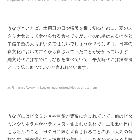
うなぎといえば、土用丑の日や猛暑を乗り切るために、夏のス
タミナ食として食べられる食材ですが、その効果はあるのかと
半信半疑の人も多いのではないでしょうか？うなぎは、日本の
食文化において古くから食されていたことが分かっています。
縄文時代にはすでにうなぎを食べていて、平安時代には滋養食
として親しまれていたと言われています。
出典:
http://www.kiritto.co.jp/product/ikkyosensai.html
うなぎにはビタミンＡや亜鉛が豊富に含まれていて、他のビタ
ミンやミネラルがバランス良く含まれた食材で、土用丑の日は
もちろんのこと、丑の日に限らず食されることの多い人気の食
材です。栄養満点で人気食材の美味しいうなぎが食べらる老舗