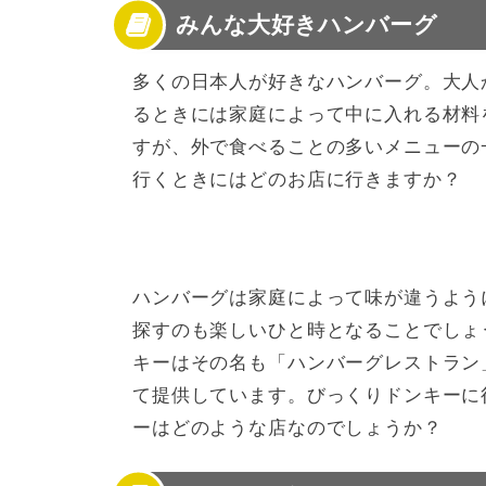
みんな大好きハンバーグ
3
びっくりドンキー：おすすめメニューと値段
4
びっくりドンキー：ランチメニューと値段
5
びっくりドンキーのグランドメニューと値段
多くの日本人が好きなハンバーグ。大人
6
びっくりドンキーのグランドメニューと値段
るときには家庭によって中に入れる材料
7
びっくりドンキーのグランドメニューと値段
すが、外で食べることの多いメニューの
8
びっくりドンキーのグランドメニューと値段
行くときにはどのお店に行きますか？
9
びっくりドンキーのグランドメニューと値段
10
びっくりドンキーのグランドメニューと値段
11
びっくりドンキーのグランドメニューと値段
12
びっくりドンキーのグランドメニューと値段
ハンバーグは家庭によって味が違うよう
13
びっくりドンキー：お持ち帰りメニューと値
探すのも楽しいひと時となることでしょ
14
クラブドンキーでびっくりドンキーをお得に
15
家族でびっくりドンキーに行こう！
キーはその名も「ハンバーグレストラン
て提供しています。びっくりドンキーに
ーはどのような店なのでしょうか？