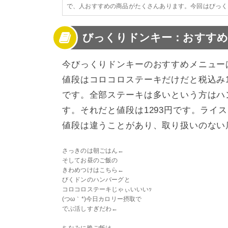
で、人おすすめの商品がたくさんあります。今回はびっく
びっくりドンキー：おすすめ
今びっくりドンキーのおすすめメニュー
値段はコロコロステーキだけだと税込み1
です。全部ステーキは多いという方はハ
す。それだと値段は1293円です。ライ
値段は違うことがあり、取り扱いのない
さっきのは朝ごはん←
そしてお昼のご飯の
きわめつけはこちら←
びくドンのハンバーグと
コロコロステーキじゃぃいいいｯ
(つω｀*)今日カロリー摂取で
でぶ活しすぎだわ←