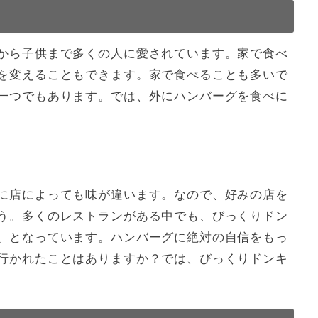
：ディッシュ
から子供まで多くの人に愛されています。家で食べ
：ステーキ
を変えることもできます。家で食べることも多いで
：サラダ
一つでもあります。では、外にハンバーグを食べに
：アラカルト
：デザート、パフェ
：ドリンク
：ビール
：おこさまメニュー
に店によっても味が違います。なので、好みの店を
段
う。多くのレストランがある中でも、びっくりドン
活用しよう！
」となっています。ハンバーグに絶対の自信をもっ
行かれたことはありますか？では、びっくりドンキ