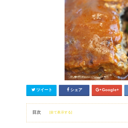
ツイート
シェア
Google+
目次
[全て表示する]
1
みんな大好きハンバーグ
2
ハンバーグレストランびっくりドンキー