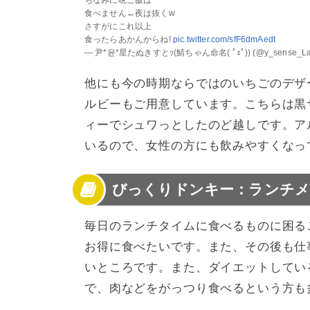
ちなみに晩ご飯は
食べません←夜は抜くw
さすがにこれ以上
食ったらあかんからね!
pic.twitter.com/sfF6dmAedt
— 尹*윤*星たぬきすとｯ(鯖ちゃん命名( ﾟｪﾟ)) (@y_sense_LaV
他にも今の時期ならではのいちごのデザ
ルビーもご用意しています。こちらは黒
ィーでシュワっとしたのど越しです。ア
いるので、女性の方にも飲みやすくなっ
びっくりドンキー：ランチメ
毎日のランチタイムに食べるものに困る
お得に食べたいです。また、その後も仕
いところです。また、ダイエットしてい
で、肉などをがっつり食べるという方も