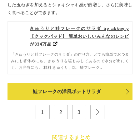
した玉ねぎを加えるとシャキシャキ感が倍増し、さらに美味し
く食べることができます。
きゅうりと鮭フレークのサラダ by akkey-y
【クックパッド】 簡単おいしいみんなのレシピ
が334万品
「きゅうりと鮭フレークのサラダ」の作り方。とても簡単でおつま
みにも箸休めにも。きゅうりを塩もみしてあるので水分が出にく
く、お弁当にも。 材料:きゅうり、塩、鮭フレーク..
鮭フレークの洋風ポテトサラダ
1
2
3
関連するまとめ