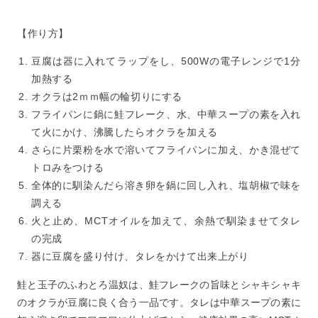
【作り方】
豆腐は器に入れてラップをし、500Wの電子レンジで1分
加熱する
オクラは2ｍｍ幅の輪切りにする
フライパンに鍋に鮭フレーク、水、中華スープの素を入れ
て火にかけ、沸騰したらオクラを加える
さらに片栗粉を水で溶いてフライパンに加え、かき混ぜて
トロみをつける
全体的に馴染んだら溶き卵を鍋に回し入れ、塩胡椒で味を
調える
火と止め、MCTオイルを加えて、余熱で馴染ませてタレ
の完成
器に豆腐を盛り付け、タレをかけて出来上がり
鮭と玉子のふわとろ温奴は、鮭フレークの旨味とシャキシャキ
のオクラが豆腐に良く合う一品です。タレは中華スープの素に