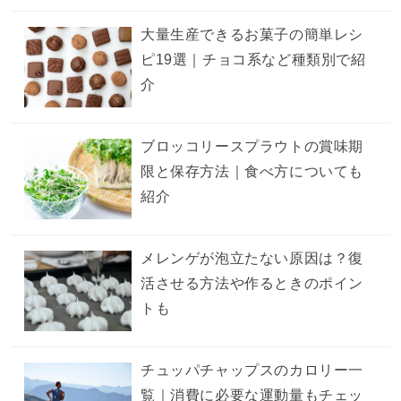
大量生産できるお菓子の簡単レシ
ピ19選｜チョコ系など種類別で紹
介
ブロッコリースプラウトの賞味期
限と保存方法｜食べ方についても
紹介
メレンゲが泡立たない原因は？復
活させる方法や作るときのポイン
トも
チュッパチャップスのカロリー一
覧｜消費に必要な運動量もチェッ