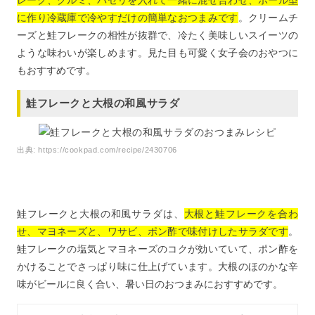
レーク、クルミ、パセリを入れて一緒に混ぜ合わせ、ボール型
に作り冷蔵庫で冷やすだけの簡単なおつまみです
。クリームチ
ーズと鮭フレークの相性が抜群で、冷たく美味しいスイーツの
ような味わいが楽しめます。見た目も可愛く女子会のおやつに
もおすすめです。
鮭フレークと大根の和風サラダ
出典:
https://cookpad.com/recipe/2430706
鮭フレークと大根の和風サラダは、
大根と鮭フレークを合わ
せ、マヨネーズと、ワサビ、ポン酢で味付けしたサラダです
。
鮭フレークの塩気とマヨネーズのコクが効いていて、ポン酢を
かけることでさっぱり味に仕上げています。大根のほのかな辛
味がビールに良く合い、暑い日のおつまみにおすすめです。