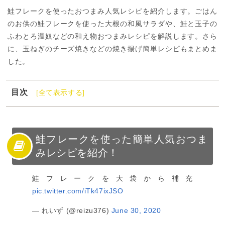
鮭フレークを使ったおつまみ人気レシピを紹介します。ごはん
のお供の鮭フレークを使った大根の和風サラダや、鮭と玉子の
ふわとろ温奴などの和え物おつまみレシピを解説します。さら
に、玉ねぎのチーズ焼きなどの焼き揚げ簡単レシピもまとめま
した。
目次
[全て表示する]
1
鮭フレークを使った簡単人気おつまみレシピを紹介！
2
鮭フレークのおつまみレシピ【サラダ・和え】
3
鮭フレークのおつまみレシピ【焼き・揚げ】
鮭フレークを使った簡単人気おつま
みレシピを紹介！
4
鮭フレークを使った簡単人気おつまみレシピまとめ
鮭フレークを大袋から補充
pic.twitter.com/iTk47ixJSO
— れいず (@reizu376)
June 30, 2020