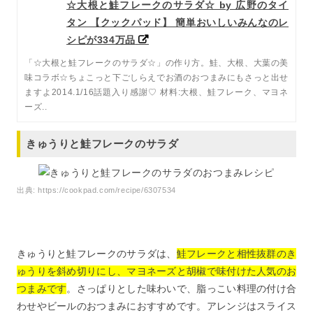
☆大根と鮭フレークのサラダ☆ by 広野のタイ
タン 【クックパッド】 簡単おいしいみんなのレ
シピが334万品
「☆大根と鮭フレークのサラダ☆」の作り方。鮭、大根、大葉の美
味コラボ☆ちょこっと下ごしらえでお酒のおつまみにもさっと出せ
ますよ2014.1/16話題入り感謝♡ 材料:大根、鮭フレーク、マヨネ
ーズ..
きゅうりと鮭フレークのサラダ
出典:
https://cookpad.com/recipe/6307534
きゅうりと鮭フレークのサラダは、
鮭フレークと相性抜群のき
ゅうりを斜め切りにし、マヨネーズと胡椒で味付けた人気のお
つまみです
。さっぱりとした味わいで、脂っこい料理の付け合
わせやビールのおつまみにおすすめです。アレンジはスライス