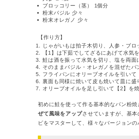
ブロッコリー（茎） 1個分
粉末バジル 少々
粉末オレガノ 少々
【作り方】
じゃがいもは拍子木切り、人参・ブロ
【1】は下茹でしてざるにあげて水気
鮭は酒を振って水気を切り、塩を両面
そのままバジル・オレガノを混ぜたパ
フライパンにオリーブオイルを引いて
裏面も同様に焼いて皮も焼いて皿に盛
オリーブオイルを足し引いて【2】を
初めに鮭を使って作る基本的なパン粉焼
ぜて風味をアップ
させていますが、基本
ピをマスターして、様々なバージョンの