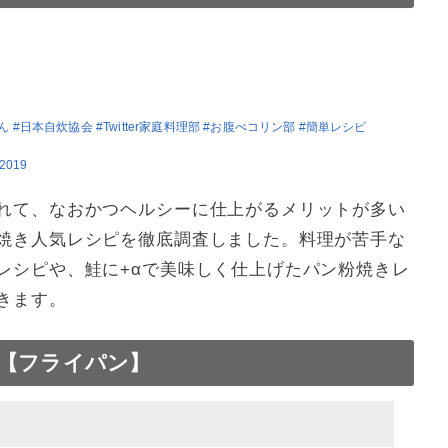
ん
#日本自炊協会
#Twitter家庭料理部
#お腹ぺコリン部
#簡単レシピ
 2019
れて、なおかつヘルシーに仕上がるメリットが多い
焼き人気レシピを徹底調査しました。料理が苦手な
レシピや、鮭に+αで美味しく仕上げたパン粉焼きレ
きます。
【フライパン】