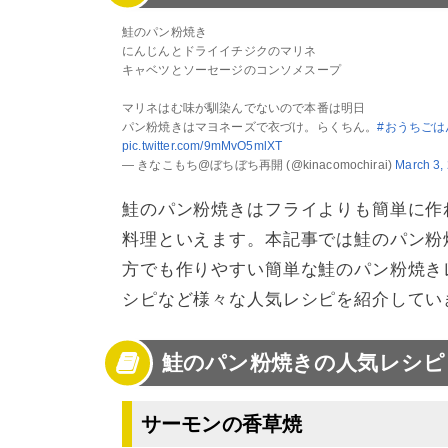
4
鮭のパン粉焼きの人気レシピまとめ
鮭のパン粉焼き
にんじんとドライイチジクのマリネ
キャベツとソーセージのコンソメスープ
マリネはむ味が馴染んでないので本番は明日
パン粉焼きはマヨネーズで衣づけ。らくちん。
#おうちごは
pic.twitter.com/9mMvO5mlXT
— きなこもち@ぼちぼち再開 (@kinacomochirai)
March 3,
鮭のパン粉焼きはフライよりも簡単に作
料理といえます。本記事では鮭のパン粉
方でも作りやすい簡単な鮭のパン粉焼き
シピなど様々な人気レシピを紹介してい
鮭のパン粉焼きの人気レシピ
サーモンの香草焼