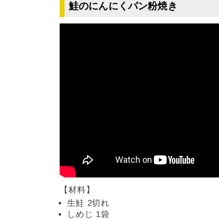
鮭のにんにくパン粉焼き
【材料】
生鮭 2切れ
しめじ 1袋