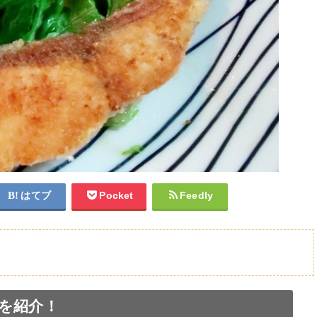
はてブ
Pocket
Feedly
を紹介！
ースター】