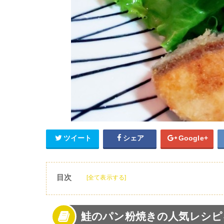
ツイート
シェア
Google+
目次
[全て表示する]
1
鮭のパン粉焼きの人気レシピを紹介！
2
鮭のパン粉焼きの人気レシピ【フライパン】
鮭のパン粉焼きの人気レシピ
3
鮭のパン粉焼きの人気レシピ【オーブン・ト