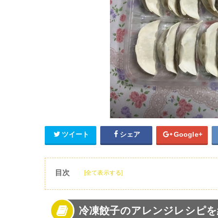
ツイート
シェア
Google+
目次
[全て表示する]
1
冷凍餃子のアレンジレシピを紹介!
2
冷凍餃子のおすすめ人気アレンジレシピ【メ
冷凍餃子のアレンジレシピを
3
冷凍餃子のおすすめ人気アレンジレシピ【ス