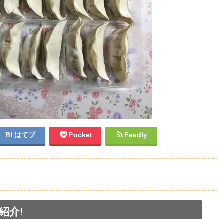
はてブ
Pocket
Feedly
インおかず】
紹介!
ープ】