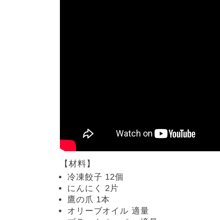
【材料】
冷凍餃子 12個
にんにく 2片
鷹の爪 1本
オリーブオイル 適量