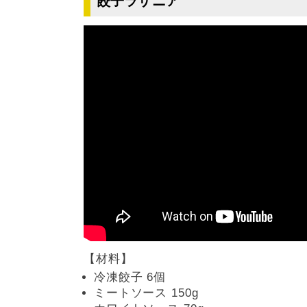
餃子ラザニア
【材料】
冷凍餃子 6個
ミートソース 150g