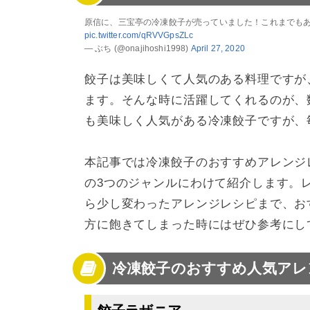
4
冷凍餃子のおすすめ人気アレンジレシピ【ご
原信に、三宝亭の冷凍餃子が売っていました！これまでも
5
冷凍餃子を使っていろんなアレンジレシピ作っ
pic.twitter.com/qRVVGpsZLc
— ぶち (@onajihoshi1998)
April 27, 2020
餃子は美味しくて人気のある料理ですが
ます。そんな時に活躍してくれるのが、
も美味しく人気がある冷凍餃子ですが、
本記事では冷凍餃子のおすすめアレンジ
の3つのジャンルにわけて紹介します。
ら少し変わったアレンジレシピまで、お
方に飽きてしまった時にはぜひ参考にし
冷凍餃子のおすすめ人気アレ