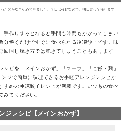
飯・麺】
あったのかな？初めて見ました。今日は夜勤なので、明日買って帰ります！
てみよう!
、手作りするとなると手間も時間もかかってしまい
数分焼くだけですぐに食べられる冷凍餃子です。味
毎回同じ焼き方では飽きてしまうこともあります。
レシピを「メインおかず」「スープ」「ご飯・麺」
レンジで簡単に調理できるお手軽アレンジレシピか
すすめの冷凍餃子レシピが満載です。いつもの食べ
てみてください。
ンジレシピ【メインおかず】