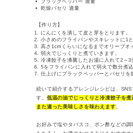
ブラックペッパー 適量
乾燥パセリ 適量
【作り方】
にんにくを潰して皮と芽をとります。
小さめのフライパンやスキレットに1
高さ1cmくらいになるまでオリーブオ
弱火でじっくりと煮ていきます。
冷凍餃子を沸騰したお湯に入れて2～3
5をフライパンに入れて弱火で数分煮
仕上げにブラックペッパーとパセリを
続いて紹介するアレンジレシピは、SN
す。
低温の油でじっくりと冷凍餃子を煮
また違った美味しさを味わえます
。
お好みで塩やタバスコ、ポン酢などの調