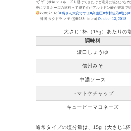
σ(ﾟ∀ﾟ )ｵﾚはマヨネーズを避けてきたけど意外に塩分少なめ
更にマヨネーズの材料って卵ですがアルキドン酸が豊富で
ｱｼﾀｶﾗﾀﾍﾞﾙｿﾞ
#所さん大変ですよ
#高血圧
#木村佳乃
#塩分
— 徘徊 タクドラ メモ (@9983minoru)
October 13, 2018
大さじ1杯（15g）あたりの
調味料
濃口しょうゆ
信州みそ
中濃ソース
トマトケチャップ
キューピーマヨネーズ
通常タイプの塩分量は、15g（大さじ1杯