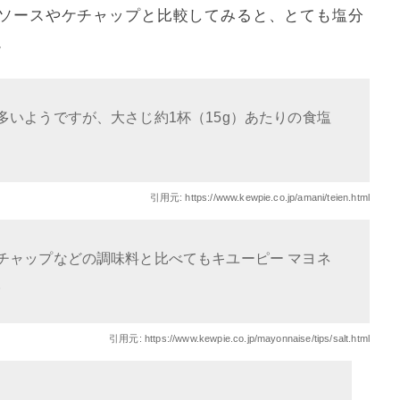
、ソースやケチャップと比較してみると、とても塩分
。
いようですが、大さじ約1杯（15g）あたりの食塩
引用元:
https://www.kewpie.co.jp/amani/teien.html
チャップなどの調味料と比べてもキユーピー マヨネ
。
引用元:
https://www.kewpie.co.jp/mayonnaise/tips/salt.html