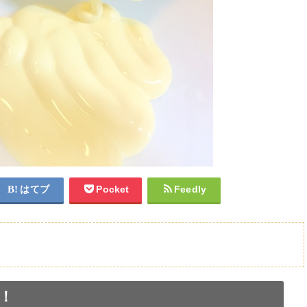
はてブ
Pocket
Feedly
！
ヨネーズレシピ