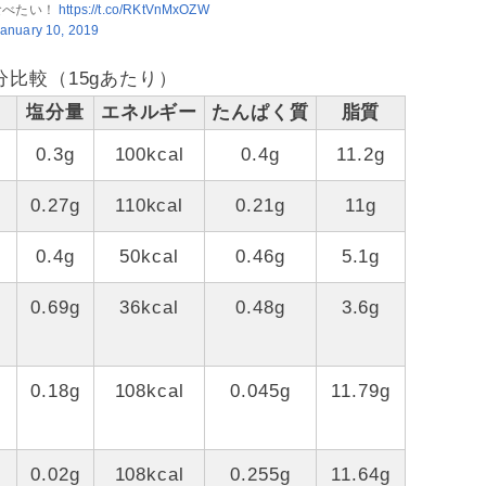
食べたい！
https://t.co/RKtVnMxOZW
anuary 10, 2019
比較（15gあたり）
塩分量
エネルギー
たんぱく質
脂質
0.3g
100kcal
0.4g
11.2g
0.27g
110kcal
0.21g
11g
0.4g
50kcal
0.46g
5.1g
0.69g
36kcal
0.48g
3.6g
0.18g
108kcal
0.045g
11.79g
0.02g
108kcal
0.255g
11.64g