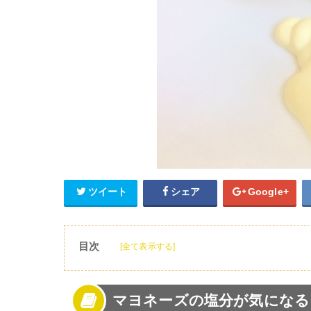
ツイート
シェア
Google+
目次
[全て表示する]
1
マヨネーズの塩分が気になる！
2
マヨネーズの塩分量は意外と少ない？
マヨネーズの塩分が気になる
3
マヨネーズの塩分を抑える！自家製の無塩マ