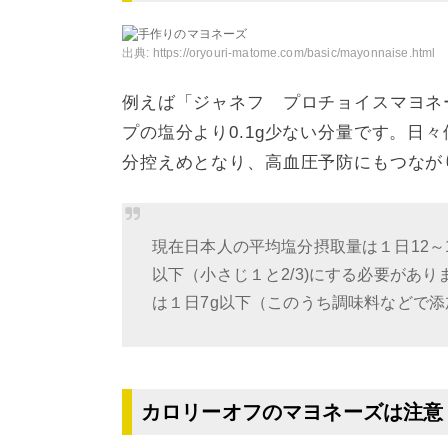
出典:
https://oryouri-matome.com/basic/mayonnaise.html
例えば「ジャネフ プロチョイスマヨネー
プの塩分より0.1g少ない分量です。日
分控えめとなり、高血圧予防にもつなが
現在日本人の平均塩分摂取量は１日12～
以下（小さじ１と2/3)にする必要があ
は１日7g以下（このうち調味料などで添加
カロリーオフのマヨネーズは注意