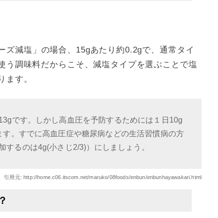
ズ減塩」の場合、15gあたり約0.2gで、通常タイ
々使う調味料だからこそ、減塩タイプを選ぶことで塩
ります。
13gです。しかし高血圧を予防するためには１日10g
ります。すでに高血圧症や糖尿病などの生活習慣病の方
するのは4g(小さじ2/3)）にしましょう。
引用元:
http://home.c06.itscom.net/maruko/08foods/enbun/enbunhayawakari.html
？