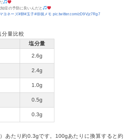
だ
認知症の予防に良いんだと
#マヨネーズ
#卵
#玉子
#徘徊メモ
pic.twitter.com/zD9Vjz7Rg7
塩分量比較
塩分量
2.6g
2.4g
1.0g
0.5g
0.3g
）あたり約0.3gです。100gあたりに換算すると約