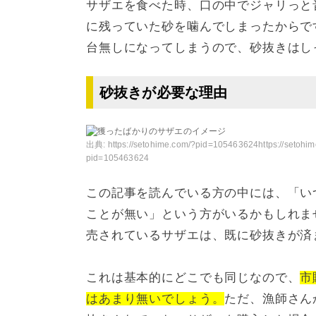
サザエを食べた時、口の中でジャリっと
に残っていた砂を噛んでしまったからで
台無しになってしまうので、砂抜きはし
砂抜きが必要な理由
出典:
https://setohime.com/?pid=105463624https://setohi
pid=105463624
この記事を読んでいる方の中には、「い
ことが無い」という方がいるかもしれま
売されているサザエは、既に砂抜きが済
これは基本的にどこでも同じなので、
市
はあまり無いでしょう。
ただ、漁師さん