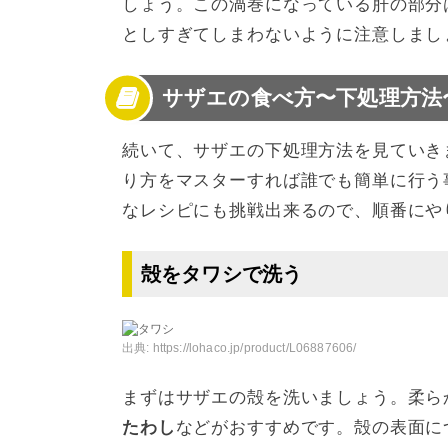
しょう。この渦巻になっている肝の部分
としすぎてしまわないように注意しまし
サザエの食べ方〜下処理方法
続いて、サザエの下処理方法を見ていき
り方をマスターすれば誰でも簡単に行う
なレシピにも挑戦出来るので、順番にや
殻をタワシで洗う
出典:
https://lohaco.jp/product/L06887606/
まずはサザエの殻を洗いましょう。柔ら
たわし
などがおすすめです。殻の表面に