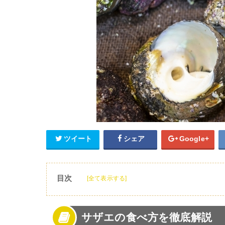
ツイート
シェア
Google+
目次
[全て表示する]
1
サザエの食べ方を徹底解説
2
サザエの食べ方〜砂抜き〜
サザエの食べ方を徹底解説
3
サザエの食べ方〜下処理方法〜