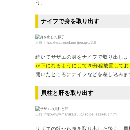
う。
ナイフで身を取り出す
出典:
https://matomedane.jp/page/110
続いてサザエの身をナイフで取り出しま
が下になるようにして20分程放置して
開いたところにナイフなどを差し込みま
貝柱と肝を取り出す
出典:
http://www.marukatsu.jp/recipe_sazae01.html
サザエの殻から身を取り出した後も、貝