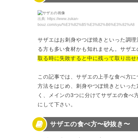
4
サザエの食べ方【刺身】
5
サザエの食べ方【つぼ焼き】
6
サザエの食べ方別レシピ【煮る】
出典:
https://www.zukan-
bouz.com/syu/%E3%82%B5%E3%82%B6%E3%82%A8
7
サザエの食べ方別レシピ【焼く】
8
サザエの食べ方別レシピ【メイン】
サザエはお刺身やつぼ焼きといった調理
9
サザエの色々な食べ方を試してみよう
る方も多い食材かも知れません。サザエ
取る時に失敗すると中に残って取り出せ
この記事では、サザエの上手な食べ方に
方法をはじめ、刺身やつぼ焼きといった
く、メインの3つに分けてサザエの食べ
にして下さい。
サザエの食べ方〜砂抜き〜