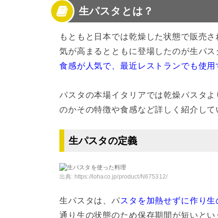
生パスタとは？
3
生パスタと乾燥パスタの違い
4
生パスタに合う味付けのおすすめレシピ
5
生パスタは冷凍保存できる？
もともと日本では乾燥した状態で販売さ
6
クリーム系のパスタソースには生パスタがお
気が高まるとともに登場したのが生パス
食感が人気で、最近レストランでも使用
パスタの本場イタリアでは乾燥パスタよ
のかその特徴や食感など詳しく紹介して
生パスタの定義
出典:
https://lohaco.jp/product/N675312/
生パスタは、パ
スタを加熱せずに作り生
通り生の状態のため保存期間が短いとい