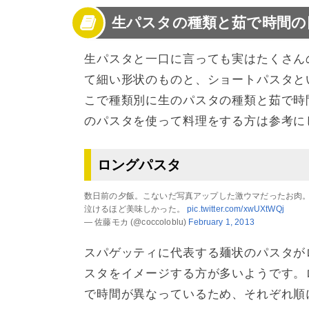
生パスタの種類と茹で時間の
生パスタと一口に言っても実はたくさん
て細い形状のものと、ショートパスタと
こで種類別に生のパスタの種類と茹で時
のパスタを使って料理をする方は参考に
ロングパスタ
数日前の夕飯。こないだ写真アップした激ウマだったお肉
泣けるほど美味しかった。
pic.twitter.com/xwUXtWQj
— 佐藤モカ (@coccoloblu)
February 1, 2013
スパゲッティに代表する麺状のパスタが
スタをイメージする方が多いようです。
で時間が異なっているため、それぞれ順