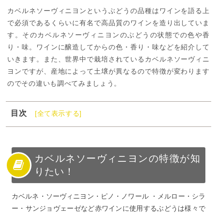
カベルネソーヴィニヨンというぶどうの品種はワインを語る上
で必須であるくらいに有名で高品質のワインを造り出していま
す。そのカベルネソーヴィニヨンのぶどうの状態での色や香
り・味。ワインに醸造してからの色・香り・味などを紹介して
いきます。また、世界中で栽培されているカベルネソーヴィニ
ヨンですが、産地によって土壌が異なるので特徴が変わります
のでその違いも調べてみましょう。
目次
[全て表示する]
1
カベルネソーヴィニヨンの特徴が知りたい！
2
カベルネソーヴィニヨンの主な産地
3
カベルネソーヴィニヨンのおすすめ赤ワイン
カベルネソーヴィニヨンの特徴が知
りたい！
4
カベルネソーヴィニヨンの絶品ワインを堪能しよう
カベルネ・ソーヴィニヨン・ピノ・ノワール ・メルロー・シラ
ー・サンジョヴェーゼなど赤ワインに使用するぶどうは様々で