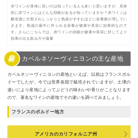
赤ワインが身体に良いのは知っている人も多いと思いますが、具体
的に赤ワインにはどんな効能があるか知っていますか？赤ワインは
醸造酒に分類されしっかりと熟成がすすむほどに栄養価が増してい
きます。熟成の最中に作られる栄養が健康や美容に効果的なので
す。さらにこちらでは、赤ワインの効能が健康や美容に対してより
効果の出る飲み方や適量
カベルネソーヴィニヨンの主な産地
カベルネソーヴィニヨンの産地といえば、以前はフランスボル
ドーでしたが、今では世界各国で栽培されていますが、土壌の
違いにより産地によってぶどうの味わいや香りがことなります
ので、著名なワインの産地でその違いを調べてみましょう。
フランスのボルドー地方
アメリカのカリフォルニア州