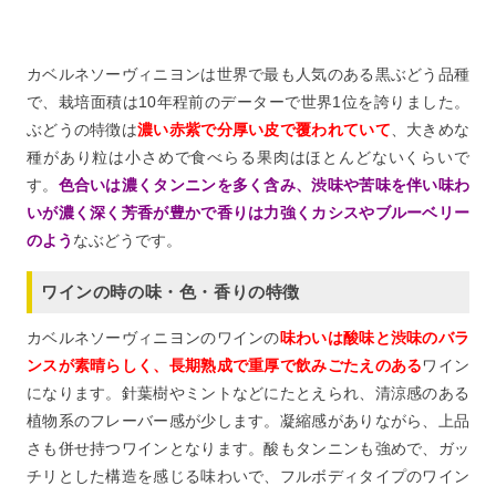
カベルネソーヴィニヨンは世界で最も人気のある黒ぶどう品種
で、栽培面積は10年程前のデーターで世界1位を誇りました。
ぶどうの特徴は
濃い赤紫で分厚い皮で覆われていて
、大きめな
種があり粒は小さめで食べらる果肉はほとんどないくらいで
す。
色合いは濃くタンニンを多く含み、渋味や苦味を伴い味わ
いが濃く深く芳香が豊
か
で香りは力強く
カシス
やブル
ーベリー
のよう
なぶどうです。
ワインの時の味・色・香りの特徴
カベルネソーヴィニヨンのワインの
味わいは酸味と渋味のバラ
ンスが素晴らしく、長期熟成で重厚で飲みごたえのある
ワイン
になります。針葉樹やミントなどにたとえられ、清涼感のある
植物系のフレーバー感が少します。凝縮感がありながら、上品
さも併せ持つワインとなります。酸もタンニンも強めで、ガッ
チリとした構造を感じる味わいで、フルボディタイプのワイン