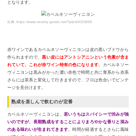
となります。
出典:
https://www.novelty-goods.net/?pid=69233685
赤ワインであるカベルネソーヴィニヨンは皮の黒いブドウから
作られますので、
黒い皮にはアントシアニンという色素が含ま
れていて、これが赤ワイン特有の色になります
。カベルネソー
ヴィニヨンは黒みがかった濃い赤色で時間と共に青系から赤系
さらには茶系と変化して行きますので、プロは色合いでビンテ
ージを見分けます。
熟成を楽しんで飲むのが定番
カベルネソーヴィニヨンは、
若いうちはスパイシーで渋みが強
いのですが、長期熟成をすることによりまろやかな香りと深み
のある味わいが生まれてきます
。時間が経過するとさらに風味