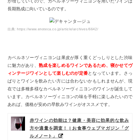
が増していくので、カベルネソーヴィニヨンを用いたワインは
長期熟成に向いているのです。
出典:
https://www.enoteca.co.jp/article/archives/6642/
カベルネソーヴィニヨンは果皮が厚く重くどっしりとした渋味
に魅力があり、
熟成を楽しめるワインであるため、寝かせてヴ
ィンテージワインとして楽しむのが定番
となっています。さっ
ぱりとワインを飲みたい方には合わないかもしれませんが、現
在では多種多様なカベルネソーヴィニヨンのワインが誕生して
います。カベルネソーヴィニヨンの味を手軽に楽しみたいので
あれば、価格が安めの早飲みワインがオススメです。
赤ワインの効能は？健康・美容に効果的な飲み
方や適量を調査！ | お食事ウェブマガジン「グ
ルメノート」