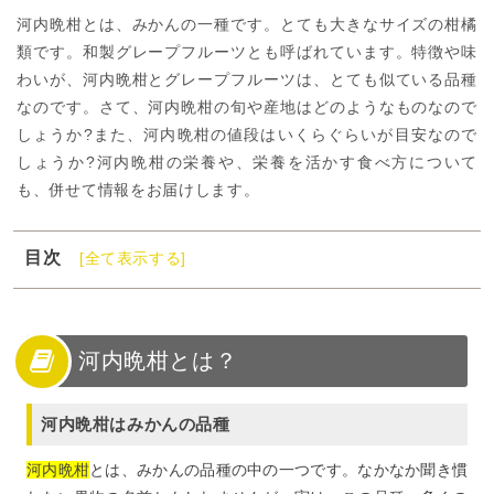
河内晩柑とは、みかんの一種です。とても大きなサイズの柑橘
類です。和製グレープフルーツとも呼ばれています。特徴や味
わいが、河内晩柑とグレープフルーツは、とても似ている品種
なのです。さて、河内晩柑の旬や産地はどのようなものなので
しょうか?また、河内晩柑の値段はいくらぐらいが目安なので
しょうか?河内晩柑の栄養や、栄養を活かす食べ方について
も、併せて情報をお届けします。
目次
[全て表示する]
1
河内晩柑とは？
2
河内晩柑の味と食べ方
3
河内晩柑の栄養
河内晩柑とは？
4
河内晩柑を食べてみよう！
河内晩柑はみかんの品種
河内晩柑
とは、みかんの品種の中の一つです。なかなか聞き慣