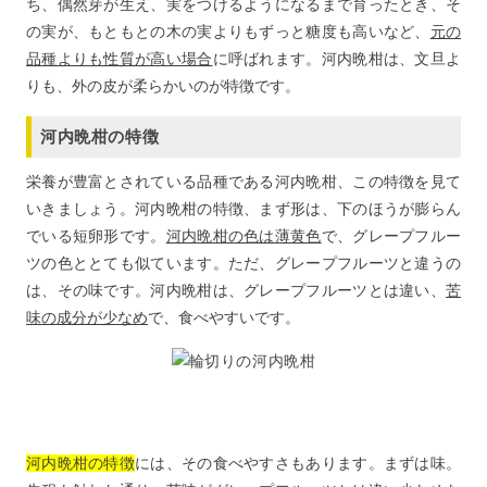
ち、偶然芽が生え、実をつけるようになるまで育ったとき、そ
の実が、もともとの木の実よりもずっと糖度も高いなど、
元の
品種よりも性質が高い場合
に呼ばれます。河内晩柑は、文旦よ
りも、外の皮が柔らかいのが特徴です。
河内晩柑の特徴
栄養が豊富とされている品種である河内晩柑、この特徴を見て
いきましょう。河内晩柑の特徴、まず形は、下のほうが膨らん
でいる短卵形です。
河内晩柑の色は薄黄色
で、グレープフルー
ツの色ととても似ています。ただ、グレープフルーツと違うの
は、その味です。河内晩柑は、グレープフルーツとは違い、
苦
味の成分が少なめ
で、食べやすいです。
河内晩柑の特徴
には、その食べやすさもあります。まずは味。