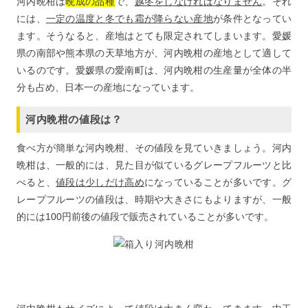
河内晩柑は
晩成の品種
で、
越冬をしなければなりません
。それ
には、
一定の温度と冬でも霜が降らない産地
が条件となってい
ます。そうなると、産地はとても限定されてしまいます。愛媛
県の南部や熊本県の天草地方が、河内晩柑の産地として適して
いるのです。愛媛県の愛南町は、河内晩柑の生産量が全体の半
分も占め、日本一の産地になっています。
河内晩柑の値段は？
食べ方が簡単な河内晩柑、その値段を見ていきましょう。河内
晩柑は、一般的には、見た目が似ているグレープフルーツと比
べると、
値段は少しだけ高め
になっていることが多いです。グ
レープフルーツの値段は、時期や大きさにもよりますが、一般
的には100円前後の値段で販売されていることが多いです。