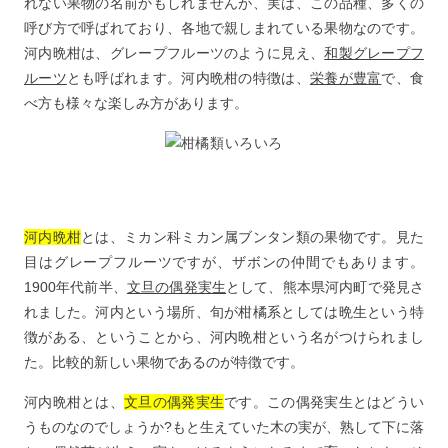
れない果物の名前かもしれませんが、実は、この品種、多くの
呼び方で呼ばれており、各地で親しまれている果物なのです。
河内晩柑は、グレープフルーツのように見え、
和製グレープフ
ルーツ
とも呼ばれます。河内晩柑の特徴は、
栄養が豊富
で、食
べ方も様々な楽しみ方があります。
河内晩柑
とは、ミカン科ミカン属ブンタン類の果物です。見た
目はグレープフルーツですが、ザボンの仲間でもあります。
1900年代前半、
文旦の偶発実生
として、熊本県河内町で発見さ
れました。河内という場所、旬が柑橘系としては晩生という特
徴がある、ということから、河内晩柑という名がつけられまし
た。比較的新しい果物であるのが特徴です。
河内晩柑とは、
文旦の偶発実生
です。この偶発実生とはどうい
うものなのでしょうか?もと生えていた木の実が、熟して下に落