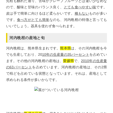
先程も触れた通り、苦味がグレープフルーツとは違い少なめな
ので、酸味と甘味のバランス良く、
とても食べやすい味
です。
皮は手で簡単に向けるほど柔らかいです。
種もない
ものが多い
です。
食べ方がとても簡単
なのも、河内晩柑の特徴と言っても
いいでしょう。器具を使わず食べられます。
河内晩柑の産地と旬
河内晩柑は、熊本県生まれです。
熊本県
は、その河内晩柑を今
でも生産しており、20
10年の生産量の35パーセント
を占めてい
ます。その他の河内晩柑の産地は、
愛媛県
で、
2010年の生産量
の63パーセント
を占めています。河内晩柑の産地は、その2県
で殆どを占めている状態となっています。それは、産地として
求められる条件が多いからです。