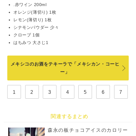
.赤ワイン 200ml
オレンジ(薄切り) 1枚
レモン(薄切り) 1枚
シナモンパウダー 少々
クローブ 1個
はちみつ 大さじ1
メキシコのお酒をテキーラで「メキシカン・コーヒ
ー」
1
2
3
4
5
6
7
関連するまとめ
森永の板チョコアイスのカロリー