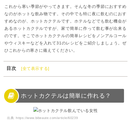
これから寒い季節がやってきます。そんな冬の季節におすすめ
なのがホットな飲み物です。その中でも特に夜に飲むのにおす
すめなのが、ホットカクテルです。ホテルなどでも飲む機会が
あるホットカクテルですが、家で簡単に作って飲む事が出来る
のです。そこでホットカクテルの簡単レシピをノンアルコール
やウィスキーなどを入れて31のレシピをご紹介しましょう。ぜ
ひこれからの寒さに備えてください。
目次
[全て表示する]
1
ホットカクテルは簡単に作れる？
2
ホットカクテルのおすすめレシピ
3
ホットカクテルのノンアルコールレシピ
ホットカクテルは簡単に作れる？
4
ホットカクテルにおすすめなお酒やウイスキーは？
5
ホットカクテルを作って体の芯からあったまろう！
出典:
https://www.bibeaute.com/article/60239