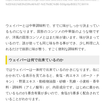
7
中華あじはウェイパーの代用になるか
%E5%91%B3%E8%A6%87-%E7%BC%B6-500g/dp/B001TCXHY4
8
ウェイパーに1番近い代用品
9
家によくある調味料コンソメで代用出来るのか
10
まだあった！その他でウェイパーの代用になるもの
ウェイパーとは中華調味料で、すでに味がしっかり決まってい
11
ウェイパーの代用は可能！美味しい料理を作ろう！
るものになります。固形のコンソメの中華版のような物です
が、洋風の固形コンソメとはまた味が違います。味が決まって
いるので、誰が使っても同じ味を作る事ができ、少し料理に入
れるだけで抜群に味が整う、すごく便利な調味料です。
ウェイパーは何で出来ているのか
ではウェイパーは一体何で出来ているのかきになります。缶に
かかれている表示を見てみると、食塩・肉エキス（ポーク・チ
キン）・野菜エキス・動植物油脂・砂糖・乳糖・小麦粉・香辛
料・調味料（アミノ酸等）が、内容成分です。はじめに書かれ
ているものが1番含有量が多いので、食塩が1番多く配合されて
いることがわかります。