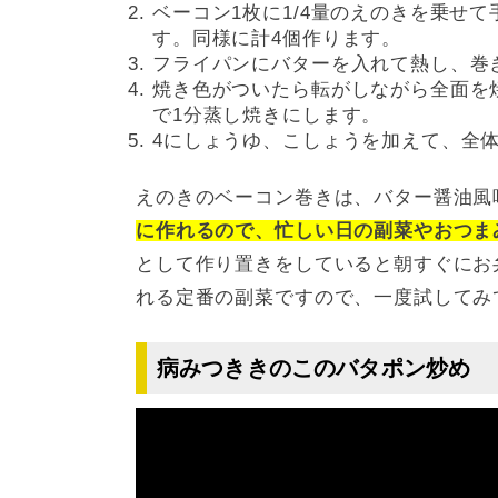
ベーコン1枚に1/4量のえのきを乗せ
す。同様に計4個作ります。
フライパンにバターを入れて熱し、巻
焼き色がついたら転がしながら全面を
で1分蒸し焼きにします。
4にしょうゆ、こしょうを加えて、全
えのきのベーコン巻きは、バター醤油風
に作れるので、忙しい日の副菜やおつま
として作り置きをしていると朝すぐにお
れる定番の副菜ですので、一度試してみ
病みつききのこのバタポン炒め