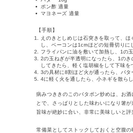
ポン酢 適量
マヨネーズ 適量
【手順】
えのきとしめじは石突きを取って、ほ
し、ベーコンは1cmほどの短冊切りに
フライパンに油を敷いて加熱し、1の
2の玉ねぎが半透明になったら、1の
してきたら、軽く塩胡椒をして下味を
3の具材に8割ほど火が通ったら、バ
4に軽く火を通したら、小ネギを散ら
病みつききのこのバタポン炒めは、お酒
とで、さっぱりとした味わいになり箸が
旨味が絶妙に合い、非常に美味しいと評
常備菜としてストックしておくと空腹の