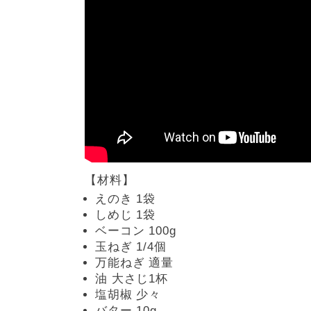
【材料】
えのき 1袋
しめじ 1袋
ベーコン 100g
玉ねぎ 1/4個
万能ねぎ 適量
油 大さじ1杯
塩胡椒 少々
バター 10g