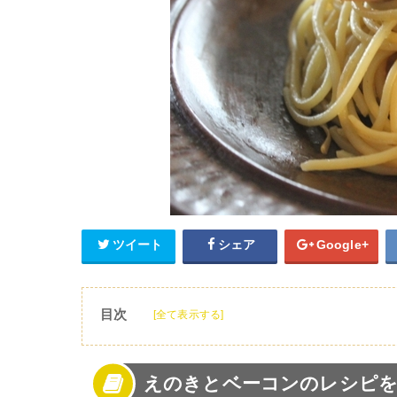
ツイート
シェア
Google+
目次
[全て表示する]
1
えのきとベーコンのレシピを紹介！
2
えのきとベーコンの人気レシピ【副菜】
えのきとベーコンのレシピを
3
えのきとベーコンの人気レシピ【パスタ】