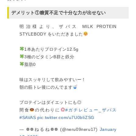
デメリット①糖質不足で十分な力が出せない
明治様より、ザバス MILK PROTEIN
STYLEBODY をいただきました
1本あたりプロテイン12.5g
3種のビタミンB群と鉄分
脂肪0
味はスッキリして飲みやすいー！
朝の筋トレ後にのんでます
プロテインはダイエットにも◎
間食
の代わりに
#ガチレビュー_ザバス
#SAVAS
pic.twitter.com/u7U0bIiZSG
— ❁❁ねるね❁❁ (@neru09neru17)
January