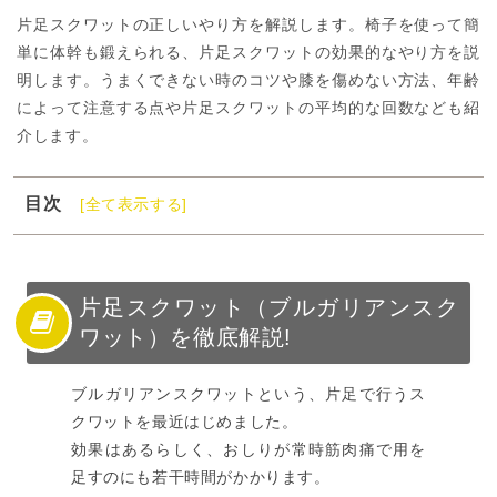
片足スクワットの正しいやり方を解説します。椅子を使って簡
単に体幹も鍛えられる、片足スクワットの効果的なやり方を説
明します。うまくできない時のコツや膝を傷めない方法、年齢
によって注意する点や片足スクワットの平均的な回数なども紹
介します。
目次
[全て表示する]
1
片足スクワット（ブルガリアンスクワット）を徹底解説!
2
片足スクワットで鍛えられる部位
3
片足スクワットの効果
片足スクワット（ブルガリアンスク
ワット）を徹底解説!
4
片足スクワットのやり方
5
片足スクワットのメニュー
ブルガリアンスクワットという、片足で行うス
6
片足スクワットの効果を高めるコツ
クワットを最近はじめました。
7
片足スクワットは膝を傷める?
効果はあるらしく、おしりが常時筋肉痛で用を
8
片足スクワットをマスターしよう
足すのにも若干時間がかかります。