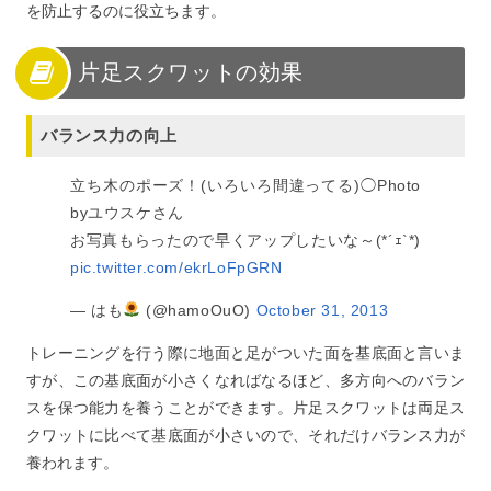
を防止するのに役立ちます。
片足スクワットの効果
バランス力の向上
立ち木のポーズ！(いろいろ間違ってる)◯Photo
byユウスケさん
お写真もらったので早くアップしたいな～(*´ｪ`*)
pic.twitter.com/ekrLoFpGRN
— はも
(@hamoOuO)
October 31, 2013
トレーニングを行う際に地面と足がついた面を基底面と言いま
すが、この基底面が小さくなればなるほど、多方向へのバラン
スを保つ能力を養うことができます。片足スクワットは両足ス
クワットに比べて基底面が小さいので、それだけバランス力が
養われます。