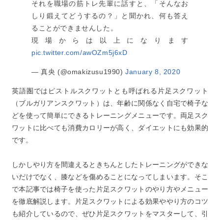
それを職場の筋トレ先輩に話すと、「そんなお
しり鍛えてどうするの？」と聞かれ、何も答え
ることができませんした。
現場からは以上になります
pic.twitter.com/awOZm5j6xD
— 真央 (@omakizusu1990)
January 8, 2020
英語圏ではピストルスクワットとも呼ばれる片足スクワット
（ブルガリアンスクワット）は、年齢に関係なく自宅で椅子な
どを使って簡単にできるトレーニングメニューです。両足スク
ワットに比べても消費カロリーが高く、ダイエットにも効果的
です。
しかしやり方を間違えるときちんとしたトレーニングができな
いだけでなく、膝などを傷めることになってしまいます。そこ
で本記事では椅子を使った片足スクワットのやり方やメニュー
を徹底解説します。片足スクワットによる効果ややり方のコツ
も紹介しているので、ぜひ片足スクワットをマスターして、引