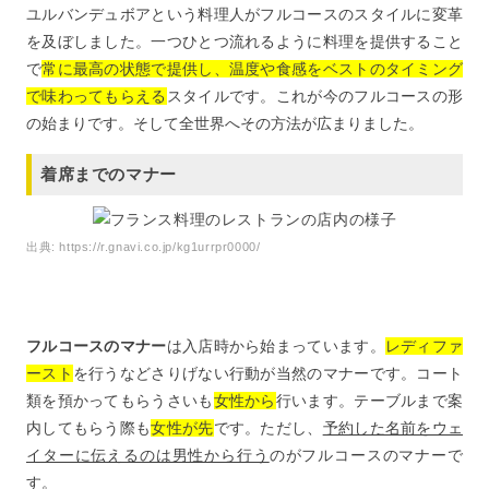
ユルバンデュボアという料理人がフルコースのスタイルに変革
を及ぼしました。一つひとつ流れるように料理を提供すること
で
常に最高の状態で提供し、温度や食感をベストのタイミング
で味わってもらえる
スタイルです。これが今のフルコースの形
の始まりです。そして全世界へその方法が広まりました。
着席までのマナー
出典:
https://r.gnavi.co.jp/kg1urrpr0000/
フルコースのマナー
は入店時から始まっています。
レディファ
ースト
を行うなどさりげない行動が当然のマナーです。コート
類を預かってもらうさいも
女性から
行います。テーブルまで案
内してもらう際も
女性が先
です。ただし、
予約した名前をウェ
イターに伝えるのは男性から行う
のがフルコースのマナーで
す。