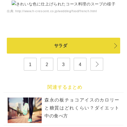
出典:
http://www.h-crescent.co.jp/wedding/food/french.html
サラダ
1
2
3
4
関連するまとめ
森永の板チョコアイスのカロリー
と糖質はどれくらい？ダイエット
中の食べ方