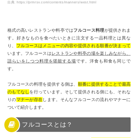
出典:
https://prmrsv.com/contents/manners/west.html
格式の高いレストランや料亭では
フルコース料理
が提供されま
す。好きなものを食べたいときに注文する一品料理とは異な
り、
フルコースはメニューの内容や提供される順番が決まって
います。フルコースは
レストランや料亭の場を楽しみながら、
語らいをしつつ料理を堪能する場
です。洋食も和食も同じで
す。
フルコースの料理を提供する側は、
順番に提供することで最高
のもてなし
を行っています。そして提供される側にも、それな
りの
マナーが存在
します。そんなフルコースの流れやマナーに
ついて紹介します。
フルコースとは？