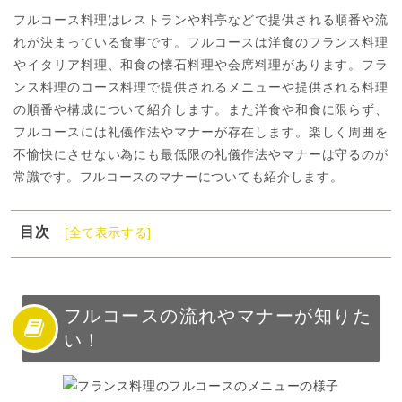
フルコース料理はレストランや料亭などで提供される順番や流
れが決まっている食事です。フルコースは洋食のフランス料理
やイタリア料理、和食の懐石料理や会席料理があります。フラ
ンス料理のコース料理で提供されるメニューや提供される料理
の順番や構成について紹介します。また洋食や和食に限らず、
フルコースには礼儀作法やマナーが存在します。楽しく周囲を
不愉快にさせない為にも最低限の礼儀作法やマナーは守るのが
常識です。フルコースのマナーについても紹介します。
目次
[全て表示する]
1
フルコースの流れやマナーが知りたい！
2
フルコースとは？
3
フルコースメニューの流れと順番：フランス料理
フルコースの流れやマナーが知りた
い！
4
フルコースのマナー：洋食
5
フルコースのマナー：和食
6
フルコースを正しいマナーで楽しもう！