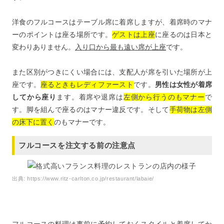
洋食のフルコースはテーブル席に着席しますが、着席時のマナ
ーのポイントは座る場所です。
ゲストは上座
に座るのは日本と
変わりありません。
入り口から最も遠い席が上座
です。
また区別がつきにくい場合には、支配人が席を引いた場所が上
座です。
座るときもレディファースト
です。
男性は女性が着席
してから座り
ます。着席や退席は
左側から行うのもマナー
で
す。脚を組んで座るのはマナー違反です。そして
手荷物は左側
の床下に置く
のもマナーです。
フルコースを注文する前の注意点
出典:
https://www.ritz-carlton.co.jp/restaurant/labaie/