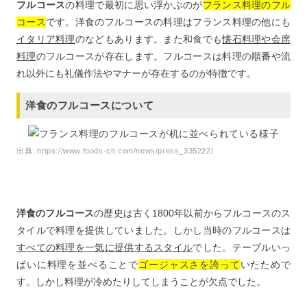
フルコース
の料理で最初に思い浮かぶのが
フランス料理のフル
コース
です。洋食のフルコースの料理はフランス料理の他にも
イタリア料理
のなどもあります。また和食でも
懐石料理や会席
料理
のフルコースが存在します。フルコースは料理の順番や流
れ以外にも礼儀作法やマナーが存在するのが特徴です。
洋食のフルコースについて
出典:
https://www.foods-ch.com/news/press_335222/
洋食のフルコース
の歴史は古く1800年以前からフルコースのス
タイルで料理を提供していました。しかし当時のフルコースは
すべての料理を一気に提供するスタイル
でした。テーブルいっ
ぱいに料理を並べることで
ゴージャスさを誇って
いたためで
す。しかし料理が冷めたりしてしまうことが欠点でした。