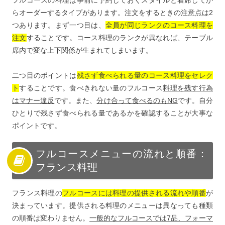
フルコースの料理は事前に予約しておくスタイルと着席してか
らオーダーするタイプがあります。注文をするときの注意点は2
つあります。まず一つ目は、
全員が同じランクのコース料理を
注文
することです。コース料理のランクが異なれば、テーブル
席内で変な上下関係が生まれてしまいます。
二つ目のポイントは
残さず食べられる量のコース料理をセレク
ト
することです。食べきれない量のフルコース
料理を残す行為
はマナー違反
です。また、
分け合って食べるのもNG
です。自分
ひとりで残さず食べられる量であるかを確認することが大事な
ポイントです。
フルコースメニューの流れと順番：
フランス料理
フランス料理の
フルコースには料理の提供される流れや順番
が
決まっています。提供される料理のメニューは異なっても種類
の順番は変わりません。
一般的なフルコースでは7品、フォーマ