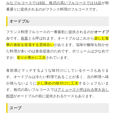
ルなフルコースでは8品、格式の高いフルコースでは11品
が順
番通りに提供されるのがフランス料理のフルコースです。
オードブル
フランス料理フルコースの一番最初に提供されるのが
オードブ
ル
です。
前菜
とも呼ばれます。オードブルはこれから
楽しむ食
事の食欲を促進する意味合い
があります。塩味や酸味を効かせ
た料理が多いのは食欲促進のためです。ボリュームは少なめで
すが、
彩りが豊かに工夫
されています。
食前酒とマッチするような味付けにしているケースもありま
す。オードブルは冷たい料理であることが多く、次の料理へ味
が残らないように
少し薄めの味付けに工夫
するシェフもいま
す。格式の高いフルコースでは
アミューズと呼ばれる突き出し
料理
がオードブルの前に提供されるケースもあります。
スープ