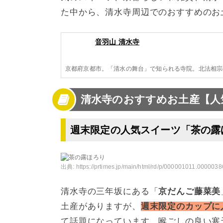
た中から、清水寺周辺でのおすすめのお
音羽山 清水寺
京都府京都市。「清水の舞台」で知られる寺院。北法相宗
清水寺のおすすめお土産【人
週末限定の人気スイーツ「茶の露
出典:
https://prtimes.jp/main/html/rd/p/000001011.0000038
清水寺の三年坂にある「
京だんご藤菜美
土産がありますが、
週末限定のカップに
て話題になっています。喉ごしの良い寒