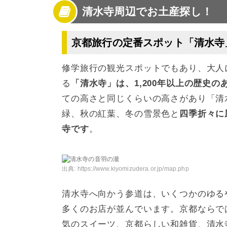
清水寺周辺でお土産探し！
3
清水寺のおすすめお土産【定番のお菓子編】
4
清水寺のおすすめお土産【和雑貨編】
5
清水寺のおすすめお土産【その他】
京都旅行の定番スポット「清水寺
6
清水寺で人気のお土産をゲットしよう！
修学旅行の観光スポットでもあり、大人
る
「清水寺」は、1,200年以上の歴史の
ての高さと同じくらいの高さがあり「清
緑、秋の紅葉、冬の雪景色と
四季折々に
寺です
。
出典:
https://www.kiyomizudera.or.jp/map.php
清水寺へ向かう参道は、いくつかのゆる
多くのお店が並んでいます。京都ならで
気のスイーツ、京都らしい和雑貨、清水