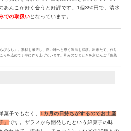
あんこが好く合うと好評です。1個350円で、清水
みでの取扱い
となっています。
らびもち」。素材を厳選し、良い味へと導く製法を探求。出来たて、作り
ころを込めて丁寧に作り上げています。和みのひとときを京だんご「藤菜
洋菓子でもなく、
1カ月の日持ちがするのでお土産
子」
です。ザラメから開発したという綿菓子の味