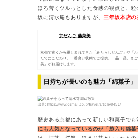
ほろ苦くツルっとした食感の観点と、粒の
坂に清水庵もありますが、
三年坂本店の
京だんご 藤菜美
京都で古くから親しまれてきた「みたらしだんご」や「わ
たてにこだわり、一番良い状態でご提供。一品一品、まご
美」がお届けします。
日持ちが長いのも魅力「綿菓子」
出典:
https://www.ozmall.co.jp/travel/article/8451/
歴史ある京都にあって新しい和菓子でも
にも人気となっているのが「袋入り綿菓