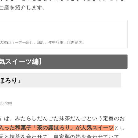
土産を紹介します。
の本山（一寺一宗）。縁起、年中行事、境内案内。
気スイーツ編】
ほろり」
60.html
」は、みたらしだんごた抹茶だんごという定番のお
入った和菓子「茶の露ほろり」が人気スイーツ
とし
天と抹茶を合わせて、自家製の餡を合わせていて、