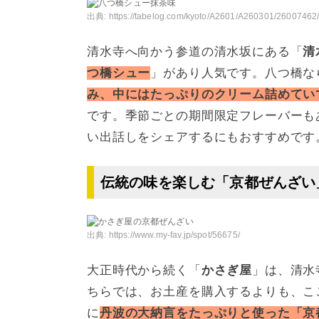
出典:
https://tabelog.com/kyoto/A2601/A260301/26007462
清水寺へ向かう参道の清水坂にある「
清
つ橋シュー
」があり人気です。八つ橋な
み、中にはたっぷりのクリーム詰めてい
です。季節ごとの期間限定フレーバーも
い出話しをシェアするにもおすすめです
伝統の味を楽しむ「京都ぜんざい
出典:
https://www.my-fav.jp/spot/56675/
大正時代から続く「
かさぎ屋
」は、清水
ちらでは、お土産を購入するよりも、こ
に
丹波の大納言をたっぷりと使った「京