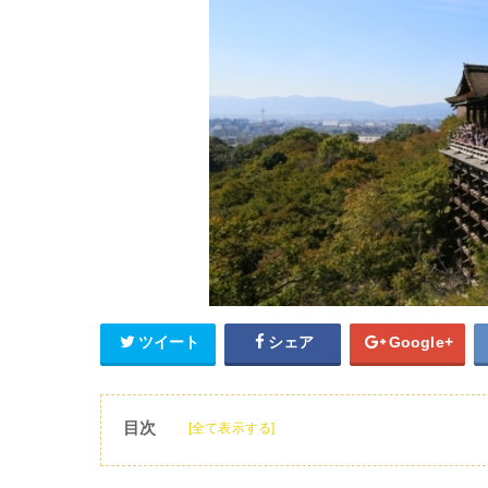
ツイート
シェア
Google+
目次
[全て表示する]
1
清水寺周辺でお土産探し！
2
清水寺のおすすめお土産【人気スイーツ編】