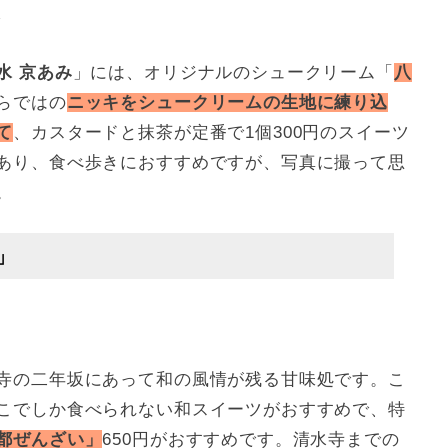
/
水 京あみ
」には、オリジナルのシュークリーム「
八
らではの
ニッキをシュークリームの生地に練り込
て
、カスタードと抹茶が定番で1個300円のスイーツ
あり、食べ歩きにおすすめですが、写真に撮って思
。
」
寺の二年坂にあって和の風情が残る甘味処です。こ
こでしか食べられない和スイーツがおすすめで、特
都ぜんざい」
650円がおすすめです。清水寺までの