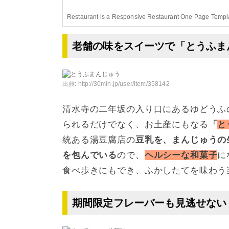
Restaurant is a Responsive Restaurant One Page Templ
老舗の味をスイーツで「とうふま
出典:
http://30min.jp/user/item/358142
清水寺の二年坂の入り口にあるゆどうふ
られるだけでなく、お土産にもなる
「
と
統ある湯豆腐店の
豆乳を、まんじゅうの
を包んでいる
ので、
ヘルシーな和菓子
に
食べ歩きにもでき、ふかしたてを味わう
期間限定フレーバーも見逃せない