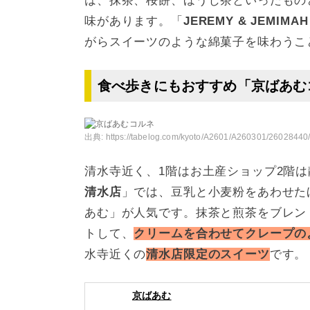
は、抹茶、桜餅、ほうじ茶といったもの
味があります。「
JEREMY & JEMIMA
がらスイーツのような綿菓子を味わうこと
食べ歩きにもおすすめ「京ばあむ
出典:
https://tabelog.com/kyoto/A2601/A260301/26028440
清水寺近く、1階はお土産ショップ2階
清水店
」では、豆乳と小麦粉をあわせた
あむ」が人気です。抹茶と煎茶をブレン
トして、
クリームを合わせてクレープの
水寺近くの
清水店限定のスイーツ
です。
京ばあむ